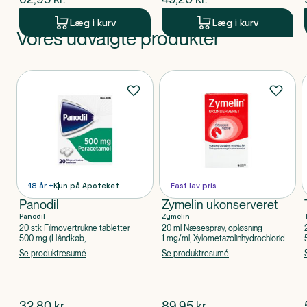
Læg i kurv
Læg i kurv
Vores udvalgte produkter
Produkt 1 af 0
Produkter
18 år +
Kun på Apoteket
Fast lav pris
Panodil
Zymelin ukonserveret
Panodil
Zymelin
20 stk Filmovertrukne tabletter
20 ml Næsespray, opløsning
500 mg (Håndkøb,
1 mg/ml, Xylometazolinhydrochlorid
apoteksforbeholdt), Paracetamol
Se produktresumé
Se produktresumé
$
nuværende pris
$
nuværende pris
32,80
kr.
89,95
kr.