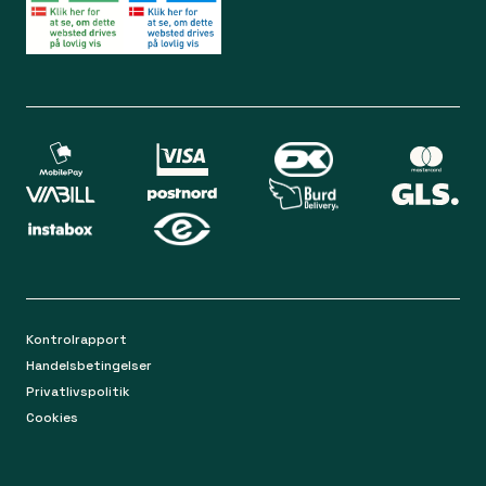
Lørdag 09.00 - 12.00
Bliv medlem
Spørgsmål og svar
Din sikkerhed
Levering
Chat
Mandag-torsdag 9.00 - 16.00
Returnering
Fredag 9.00 - 15.00
Kontakt os på mail
apoteket@apopro.dk
På hverdage besvarer vi inden for 24 timer
Kontrolrapport
Handelsbetingelser
Privatlivspolitik
Cookies