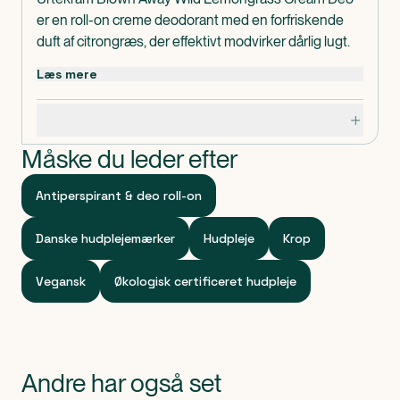
er en roll-on creme deodorant med en forfriskende
duft af citrongræs, der effektivt modvirker dårlig lugt.
Med fugtgivende aloe vera, der holder din hud blød
Læs mere
og glat.
Certificeret af Ecocert efter COSMOS Organic
Specifikationer
standarden, vegansk, indeholder ingredienser med
100% naturlig oprindelse og produceret i
Måske du leder efter
plantebaseret emballage lavet af sukkerrør.
✔ ØKOLOGISK CERTIFICERET
Antiperspirant & deo roll-on
✔ VEGANSK
✔ 100% INGREDIENSER AF NATURLIG
Danske hudplejemærker
Hudpleje
Krop
OPRINDELSE
✔ PLANTEBASERET EMBALLAGE
Vegansk
Økologisk certificeret hudpleje
✔ BIONEDBRYDELIGT INDHOLD
✔PRODUCERET I DANMARK
Dosis og Anvendelse
Påføres ved behov
Andre har også set
Indeholder