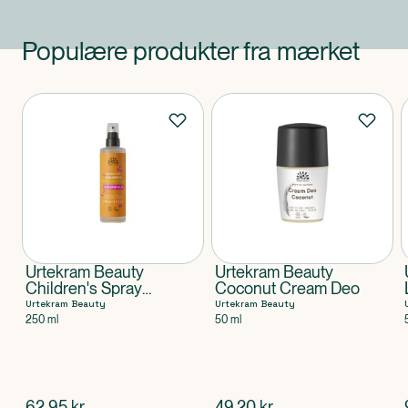
Populære produkter fra mærket
Produkter
Urtekram Beauty
Urtekram Beauty
Children's Spray
Coconut Cream Deo
Conditioner Leave In
Urtekram Beauty
Urtekram Beauty
250 ml
50 ml
$
nuværende pris
$
nuværende pris
62,95
kr.
49,20
kr.