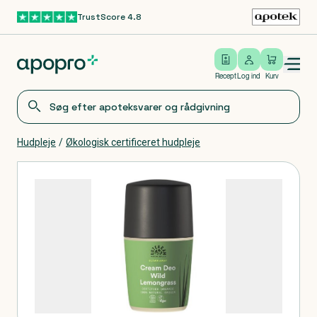
TrustScore 4.8
Gå til hovedindhold
Open/close menu
Log ind
Recept
Log ind
Kurv
Hudpleje
/
Økologisk certificeret hudpleje