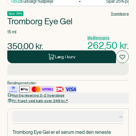
par 25% på udvalgt hudpleje
Tilbud
Spar 25% på udva
Tromborg
Spar 25%
Tromborg Eye Gel
15 ml
Medlemspris
262,50
kr.
350,00
kr.
Læg i kurv
Betalingsmetoder:
Hurtig levering 0-2 hverdage
Fri fragt ved køb over 249 kr.*
Produktdetaljer
Tromborg Eye Gel er et serum med den reneste