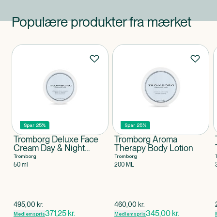
Populære produkter fra mærket
Produkter
Spar 25%
Spar 25%
Tromborg Deluxe Face
Tromborg Aroma
Cream Day & Night
Therapy Body Lotion
Moisturizer
Tromborg
Tromborg
50 ml
200 ML
$
gammel pris
$
gammel pris
495,00
kr.
460,00
kr.
371,25
kr.
345,00
kr.
Medlemspris
Medlemspris