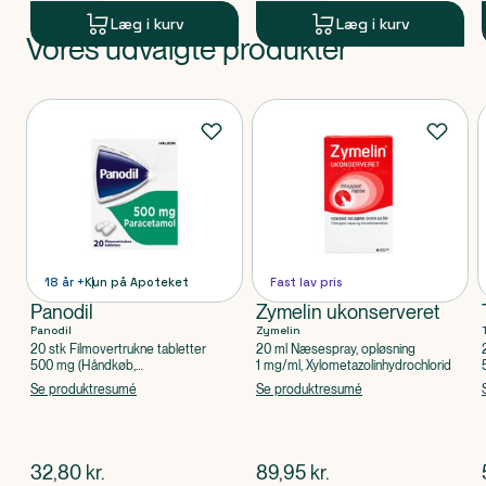
Læg i kurv
Læg i kurv
Vores udvalgte produkter
Produkt 1 af 0
Produkter
18 år +
Kun på Apoteket
Fast lav pris
Panodil
Zymelin ukonserveret
Panodil
Zymelin
20 stk Filmovertrukne tabletter
20 ml Næsespray, opløsning
500 mg (Håndkøb,
1 mg/ml, Xylometazolinhydrochlorid
apoteksforbeholdt), Paracetamol
Se produktresumé
Se produktresumé
$
nuværende pris
$
nuværende pris
32,80
kr.
89,95
kr.