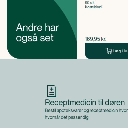
90 stk
Kosttilskud
Andre har
også set
$
nuværende pris
169,95
kr.
Læg i k
Produkt 1 af 0
Receptmedicin til døren
Bestil apoteksvarer og receptmedicin hvor
hvornår det passer dig