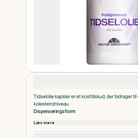
Produktdetaljer
Tidselolie kapsler er et kosttilskud, der bidrager til
kolesterolniveau.
Dispenseringsform
Kapsler
Læs mere
Dosis og anvendelse
Den anbefalede dosis er 1-3 kapsler daglig.