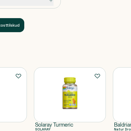
s.
 (kapsel), stabilisator
kosttilskud
syre).
gængeligt for børn.
erske anvendes af gravide
kost.
Solaray Turmeric
Baldria
SOLARAY
Natur Dro