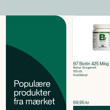
Produkter
B7 Biotin 425 Mikg 
Natur Drogeriet
100 stk
Kosttilskud
Populære
produkter
fra mærket
$
nuværende pris
69,95
kr.