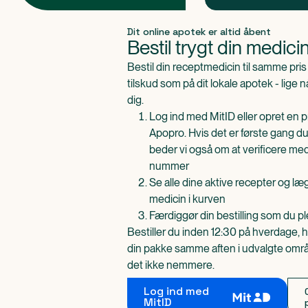
Produkt 1 af 0
Dit online apotek er altid åbent
Bestil trygt din medici
Bestil din receptmedicin til samme pr
tilskud som på dit lokale apotek - lige 
dig.
Log ind med MitID eller opret en pr
Apopro. Hvis det er første gang du
beder vi også om at verificere me
nummer
Se alle dine aktive recepter og l
medicin i kurven
Færdiggør din bestilling som du pl
Bestiller du inden 12:30 på hverdage, h
din pakke samme aften i udvalgte områd
det ikke nemmere.
Log ind med
MitID