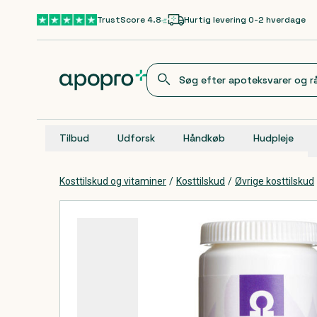
Gå til hovedindhold
TrustScore 4.8
Hurtig levering 0-2 hverdage
Tilbud
Udforsk
Håndkøb
Hudpleje
Kosttilskud og vitaminer
/
Kosttilskud
/
Øvrige kosttilskud