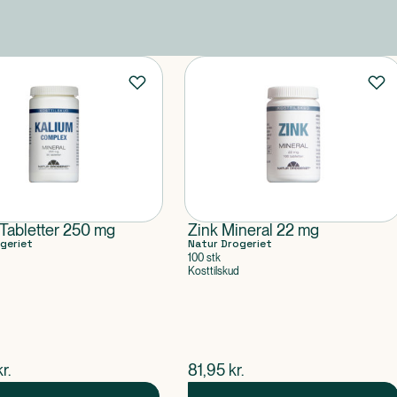
Tabletter 250 mg
Zink Mineral 22 mg
geriet
Natur Drogeriet
100 stk
Kosttilskud
ende pris
$
nuværende pris
kr.
81,95
kr.