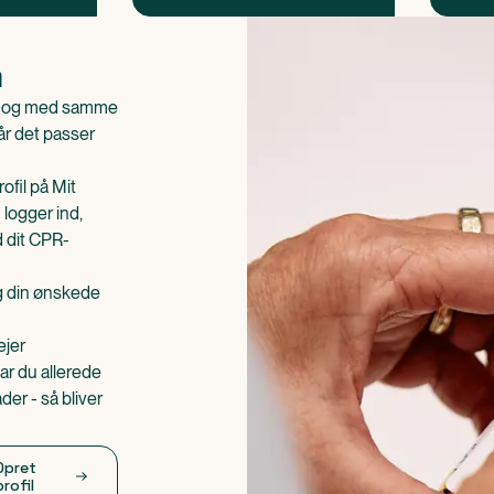
n
is og med samme
når det passer
ofil på Mit
 logger ind,
d dit CPR-
æg din ønskede
ejer
ar du allerede
er - så bliver
Opret
profil