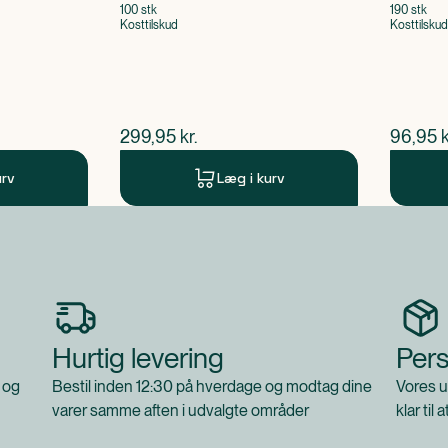
100 stk
190 stk
Kosttilskud
Kosttilskud
$
nuværende pris
$
nuvær
299,95
kr.
96,95
k
urv
Læg i kurv
Hurtig levering
Pers
 og
Bestil inden 12:30 på hverdage og modtag dine
Vores u
varer samme aften i udvalgte områder
klar til 