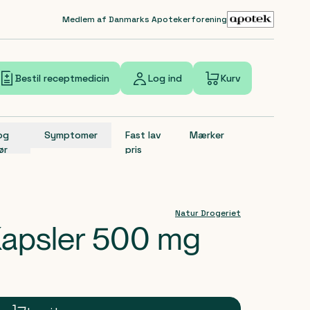
Medlem af Danmarks Apotekerforening
Bestil receptmedicin
Log ind
Kurv
 og
Symptomer
Fast lav
Mærker
ør
pris
Natur Drogeriet
 Kapsler 500 mg