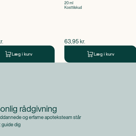
20 ml
Kosttilskud
ende pris
$
nuværende pris
r.
63,95
kr.
Læg i kurv
Læg i kurv
onlig rådgivning
ddannede og erfarne apoteksteam står
at guide dig