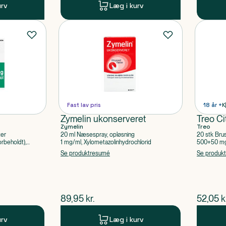
urv
Læg i kurv
Fast lav pris
18 år +
K
Zymelin ukonserveret
Treo Ci
Zymelin
Treo
ter
20 ml Næsespray, opløsning
20 stk Bru
rbeholdt),
1 mg/ml, Xylometazolinhydrochlorid
500+50 mg 
Acetylsalic
Se produktresumé
Se produk
$
nuværende pris
$
nuvær
89,95
kr.
52,05
k
urv
Læg i kurv