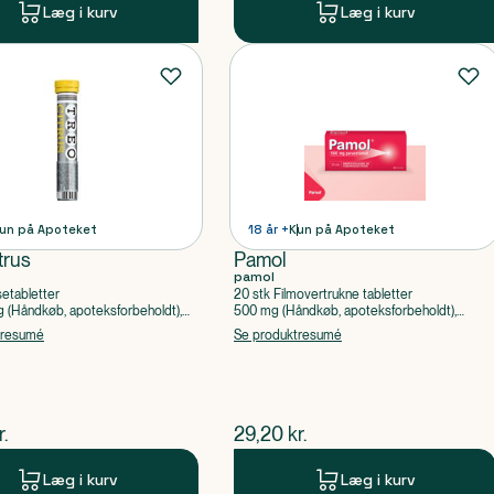
Læg i kurv
Læg i kurv
un på Apoteket
18 år +
Kun på Apoteket
trus
Pamol
pamol
setabletter
20 stk Filmovertrukne tabletter
(Håndkøb, apoteksforbeholdt),
500 mg (Håndkøb, apoteksforbeholdt),
ylsyre, Caffein
Paracetamol
tresumé
Se produktresumé
ende pris
$
nuværende pris
r.
29,20
kr.
Læg i kurv
Læg i kurv