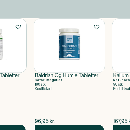
Tabletter
Baldrian Og Humle Tabletter
Kalium 
Natur Drogeriet
Natur Dro
190 stk
90 stk
Kosttilskud
Kosttilskud
$
nuværende pris
$
nuvær
96,95
kr.
167,95