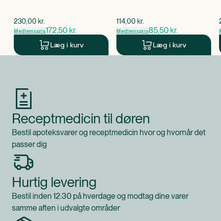
$
gammel pris
$
gammel pris
230,00
kr.
114,00
kr.
172,50
kr.
85,50
kr.
Medlemspris
Medlemspris
Læg i kurv
Læg i kurv
Produkt 1 af 0
Receptmedicin til døren
Bestil apoteksvarer og receptmedicin hvor og hvornår det
passer dig
Hurtig levering
Bestil inden 12:30 på hverdage og modtag dine varer
samme aften i udvalgte områder