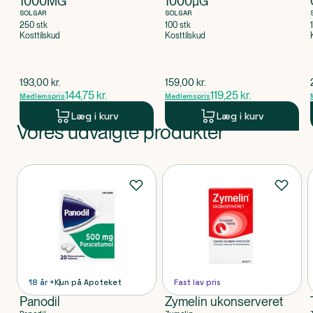
1000MG
1000µG
SOLGAR
SOLGAR
250 stk
100 stk
Kosttilskud
Kosttilskud
$
gammel pris
$
gammel pris
193,00
kr.
159,00
kr.
144,75
kr.
119,25
kr.
Medlemspris
Medlemspris
Læg i kurv
Læg i kurv
Vores udvalgte produkter
Produkt 1 af 0
Produkter
18 år +
Kun på Apoteket
Fast lav pris
Panodil
Zymelin ukonserveret