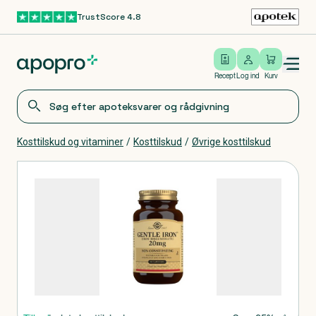
TrustScore 4.8
Gå til hovedindhold
Open/close menu
Log ind
Recept
Log ind
Kurv
Kosttilskud og vitaminer
/
Kosttilskud
/
Øvrige kosttilskud