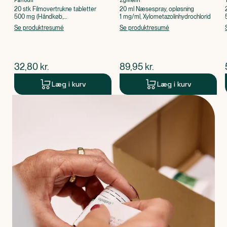
Panodil
Zymelin
20 stk Filmovertrukne tabletter
20 ml Næsespray, opløsning
500 mg (Håndkøb,
1 mg/ml, Xylometazolinhydrochlorid
apoteksforbeholdt), Paracetamol
Se produktresumé
Se produktresumé
$
nuværende pris
$
nuværende pris
32,80
kr.
89,95
kr.
Læg i kurv
Læg i kurv
Produkt 1 af 0