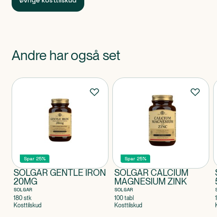
Øvrige kosttilskud
Opbevaring
Opbevares tørt og ikke for varmt og uden for små
børns rækkevidde.
Vær opmærksom på
Andre har også set
Kosttilskud bør ikke træde i stedet for en varieret kost
og en sund livsstil.
Bør kun efter aftale med læge eller
Produkter
sundhedsplejerske anvendes af gravide eller børn.
Klassificeret som
Produktet er et kosttilskud
Spar 25%
Spar 25%
SOLGAR GENTLE IRON
SOLGAR CALCIUM
20MG
MAGNESIUM ZINK
SOLGAR
SOLGAR
180 stk
100 tabl
Kosttilskud
Kosttilskud