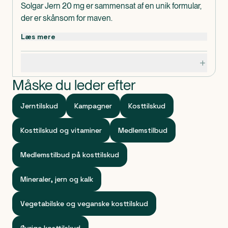
Solgar Jern 20 mg er sammensat af en unik formular,
der er skånsom for maven.
Jern bidrager til en normal kognitiv funktion,
Læs mere
energistofskifte, normal funktion af immunforsvaret,
normal ilttransport i kroppen, normal dannelse af røde
Specifikationer
blodlegemer og hæmoglobin.
Jern bidrager til at mindske træthed og udmattelse.
Måske du leder efter
De vegetabilske kapsler er velegnet til veganere.
Dosis og anvendelse
Jerntilskud
Kampagner
Kosttilskud
1 tablet dagligt - tages til måltidet.
Anbefalet daglig dosis bør ikke overskrides.
Kosttilskud og vitaminer
Medlemstilbud
Indeholder
Næringsindhold:
Medlemstilbud på kosttilskud
Jern (som bisglycinat) 20mg - 143%*
*RI=Referenceindtag
Mineraler, jern og kalk
Ingredienser: Fyldemiddel (mikrokrystallinsk cellulose,
citronsyre, maltodextrin)) vegetabilsk kapsel
Vegetabilske og veganske kosttilskud
(hydroxypropylmethylcellulose), Jern (bisglycinat),
Antiklumpningsmiddel (magnesiumsalte af fedtsyrer)