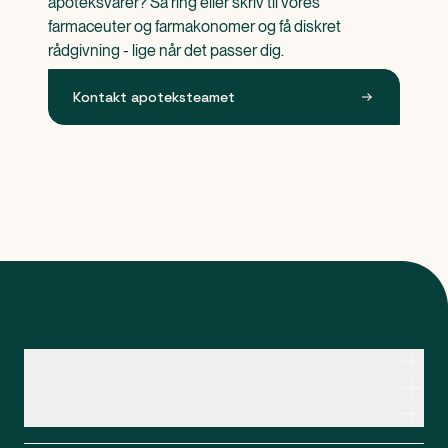
apoteksvarer? Så ring eller skriv til vores 
farmaceuter og farmakonomer og få diskret 
rådgivning - lige når det passer dig.
Kontakt apoteksteamet
Kontakt apoteksteamet
Genveje
Om Apopro
Apopro Online Apotek
CVR: 37983446
Apopro guider