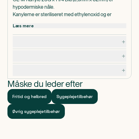
hypodermiske nåle.
Kanylerne er steriliseret med ethylenoxid og er
derudover latexfri, pyrogenfri samt ikke-toksiske.
Læs mere
Transparent og farvekodet ansats for hurtig og sikker
kontrol af flow og størrelse.
Dosering, opbevaring og indhold
Kanyler med tynd væg for optimalt flow.
Advarsler og forsigtighedsregler
Specifikationer
Måske du leder efter
Fritid og helbred
Sygeplejetilbehør
Øvrig sygeplejetilbehør