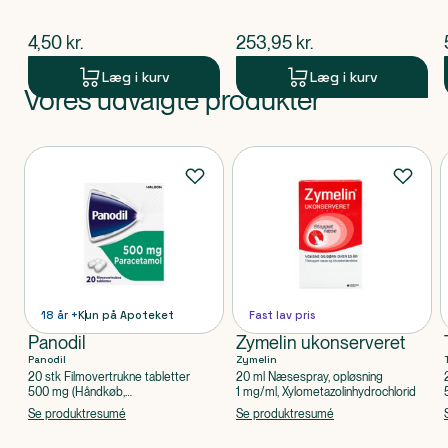
$
nuværende pris
$
nuværende pris
4,50
kr.
253,95
kr.
Læg i kurv
Læg i kurv
Vores udvalgte produkter
Produkt 1 af 0
Produkter
18 år +
Kun på Apoteket
Fast lav pris
Panodil
Zymelin ukonserveret
Panodil
Zymelin
20 stk Filmovertrukne tabletter
20 ml Næsespray, opløsning
500 mg (Håndkøb,
1 mg/ml, Xylometazolinhydrochlorid
apoteksforbeholdt), Paracetamol
Se produktresumé
Se produktresumé