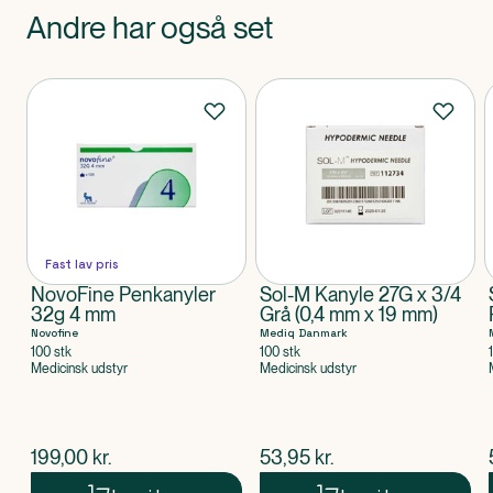
Andre har også set
Produkter
Fast lav pris
NovoFine Penkanyler
Sol-M Kanyle 27G x 3/4
32g 4 mm
Grå (0,4 mm x 19 mm)
Novofine
Mediq Danmark
100 stk
100 stk
Medicinsk udstyr
Medicinsk udstyr
$
nuværende pris
$
nuværende pris
199,00
kr.
53,95
kr.