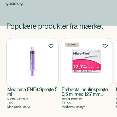
guide dig
Populære produkter fra mærket
Produkter
Nyhed
Medicina ENFit Sprøjte 5
Embecta Insulinsprøjte
ml
0,5 ml med 12,7 mm
Kanyle
Mediq Danmark
Mediq Danmark
1 stk
100 stk
Medicinsk udstyr
Medicinsk udstyr