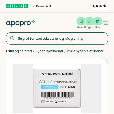
TrustScore 4.8
Gå til hovedindhold
Open/close menu
Log ind
Recept
Log ind
Kurv
Fritid og helbred
/
Sygeplejetilbehør
/
Øvrig sygeplejetilbehør