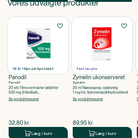
Vores udvalgte produkter
Produkt 1 af 0
Produkter
18 år +
Kun på Apoteket
Fast lav pris
Panodil
Zymelin ukonserveret
Panodil
Zymelin
20 stk Filmovertrukne tabletter
20 ml Næsespray, opløsning
500 mg (Håndkøb,
1 mg/ml, Xylometazolinhydrochlorid
apoteksforbeholdt), Paracetamol
Se produktresumé
Se produktresumé
$
nuværende pris
$
nuværende pris
32,80
kr.
89,95
kr.
Læg i kurv
Læg i kurv