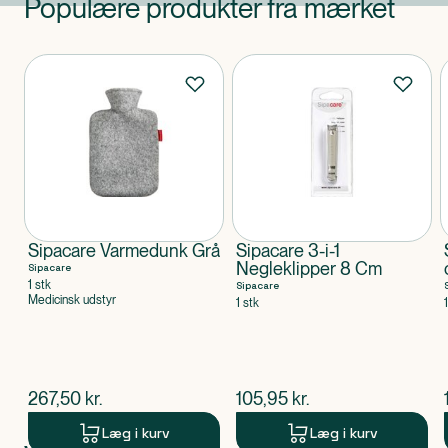
Populære produkter fra mærket
Produkter
Sipacare Varmedunk Grå
Sipacare 3-i-1
Negleklipper 8 Cm
Sipacare
1 stk
Sipacare
Medicinsk udstyr
1 stk
$
nuværende pris
$
nuværende pris
267,50
kr.
105,95
kr.
Læg i kurv
Læg i kurv