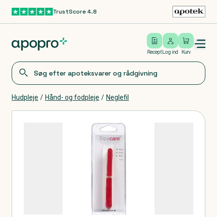
TrustScore 4.8
Gå til hovedindhold
Open/close menu
Log ind
Recept
Log ind
Kurv
Hudpleje
/
Hånd- og fodpleje
/
Neglefil