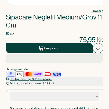
Sipacare
Sipacare Neglefil Medium/Grov 11
Cm
10 stk
75,95
kr.
Læg i kurv
Betalingsmetoder:
Hurtig levering 0-2 hverdage
Fri fragt ved køb over 249 kr.*
Produktdetaljer
Sipacare neglefil medium/grov er en neglefil, hvor der