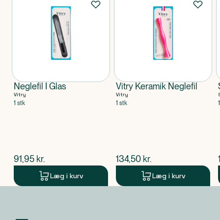
Neglefil I Glas
Vitry Keramik Neglefil
Vitry
Vitry
1 stk
1 stk
$
nuværende pris
$
nuværende pris
91,95
kr.
134,50
kr.
Læg i kurv
Læg i kurv
Produkt 1 af 0