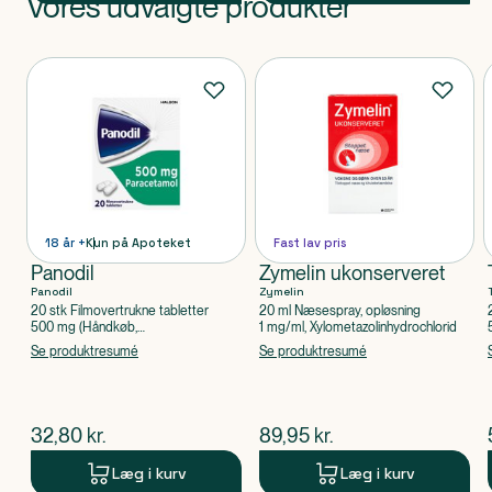
Vores udvalgte produkter
Produkt 1 af 0
Produkter
18 år +
Kun på Apoteket
Fast lav pris
Panodil
Zymelin ukonserveret
Panodil
Zymelin
20 stk Filmovertrukne tabletter
20 ml Næsespray, opløsning
500 mg (Håndkøb,
1 mg/ml, Xylometazolinhydrochlorid
apoteksforbeholdt), Paracetamol
Se produktresumé
Se produktresumé
$
nuværende pris
$
nuværende pris
32,80
kr.
89,95
kr.
Læg i kurv
Læg i kurv