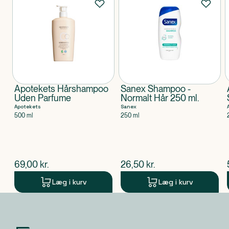
Apotekets Hårshampoo
Sanex Shampoo -
Uden Parfume
Normalt Hår 250 ml.
Apotekets
Sanex
500 ml
250 ml
$
nuværende pris
$
nuværende pris
69,00
kr.
26,50
kr.
Læg i kurv
Læg i kurv
Produkt 1 af 0