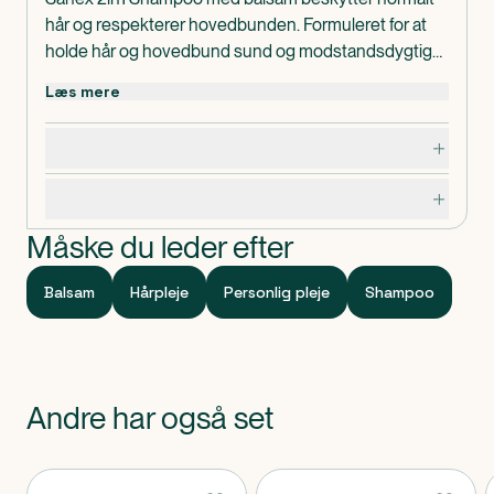
hår og respekterer hovedbunden. Formuleret for at
holde hår og hovedbund sund og modstandsdygtig
— hjælper med at beskytte håret mod skader.
Læs mere
Dosering, opbevaring og indhold
Specifikationer
Måske du leder efter
Balsam
Hårpleje
Personlig pleje
Shampoo
Andre har også set
Produkter