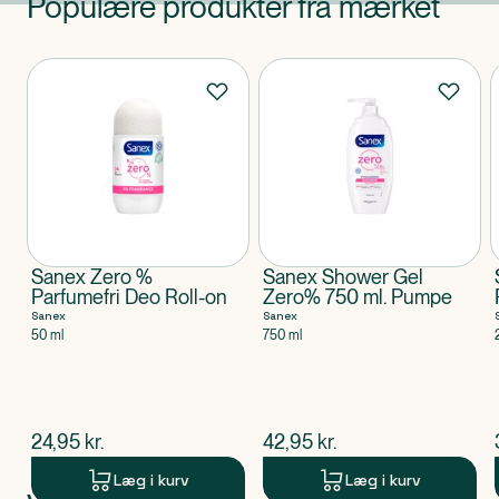
Populære produkter fra mærket
Produkter
Sanex Zero %
Sanex Shower Gel
Parfumefri Deo Roll-on
Zero% 750 ml. Pumpe
Sanex
Sanex
50 ml
750 ml
$
nuværende pris
$
nuværende pris
24,95
kr.
42,95
kr.
Læg i kurv
Læg i kurv