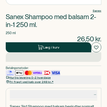
Sanex
Sanex Shampoo med balsam 2-
in-1 250 ml.
250 ml
26,50
kr.
Læg i kurv
Betalingsmetoder:
Hurtig levering 0-2 hverdage
Fri fragt ved køb over 249 kr.*
Produktdetaljer
Sanex 2in1 Shampoo med balsam beskytter normalt