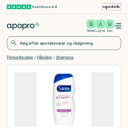
TrustScore 4.8
Gå til hovedindhold
Open/close menu
Log ind
Recept
Log ind
Kurv
Personlig pleje
/
Hårpleje
/
Shampoo