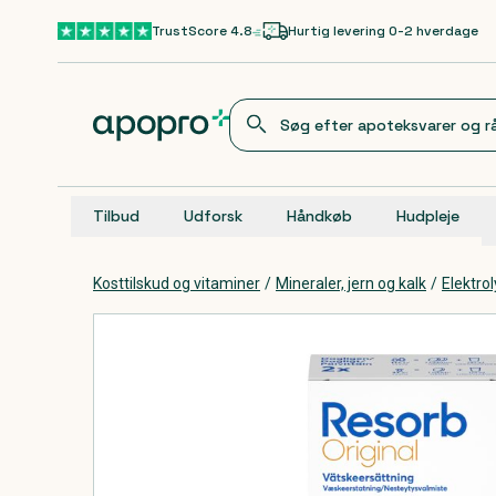
Gå til hovedindhold
TrustScore 4.8
Hurtig levering 0-2 hverdage
Tilbud
Udforsk
Håndkøb
Hudpleje
Kosttilskud og vitaminer
/
Mineraler, jern og kalk
/
Elektrol
Produkter