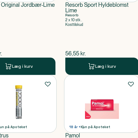
 Original Jordbær-Lime
Resorb Sport Hyldeblomst
Lime
Resorb
2 x 10 stk .
Kosttilskud
ende pris
$
nuværende pris
r.
56,55
kr.
Læg i kurv
Læg i kurv
un på Apoteket
18 år +
Kun på Apoteket
trus
Pamol