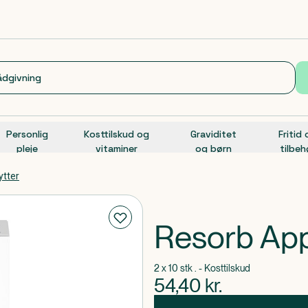
Personlig
Kosttilskud og
Graviditet
Fritid
pleje
vitaminer
og børn
tilbeh
ytter
Resorb App
2 x 10 stk . - Kosttilskud
54,40
kr.