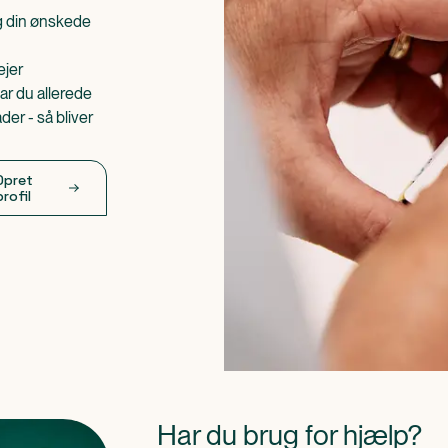
æg din ønskede
ejer
ar du allerede
er - så bliver
Opret
profil
Har du brug for hjælp?