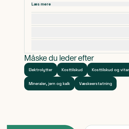
Læs mere
Dosering, opbevaring og indhold
Advarsler og forsigtighedsregler
Specifikationer
Måske du leder efter
Elektrolytter
Kosttilskud
Kosttilskud og vita
Mineraler, jern og kalk
Væskeerstatning