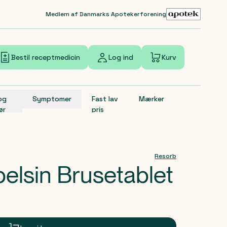
Medlem af Danmarks Apotekerforening
Bestil receptmedicin
Log ind
Kurv
 og
Symptomer
Fast lav
Mærker
ør
pris
Resorb
elsin Brusetablet