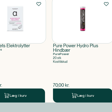
ts Elektrolytter
Pure Power Hydro Plus
ts
Hindbær
PurePower
20 stk
Kosttilskud
ende pris
$
nuværende pris
r.
70,00
kr.
Læg i kurv
Læg i kurv