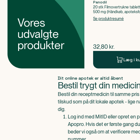
Panodil
20 stk Filmovertrukne tablet
500 mg (Håndkøb, apoteksfo
Paracetamol
Vores
Se produktresumé
udvalgte
produkter
$
nuværende pris
32,80
kr.
Læg i k
Produkt 1 af 0
Dit online apotek er altid åbent
Bestil trygt din medici
Bestil din receptmedicin til samme pr
tilskud som på dit lokale apotek - lige 
dig.
Log ind med MitID eller opret en pr
Apopro. Hvis det er første gang du
beder vi også om at verificere me
nummer