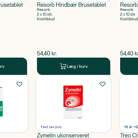
usetablet
Resorb Hindbær Brusetablet
Resorb
Resorb
Resorb
2 x 10 stk .
2 x 10 stk .
Kosttilskud
Kosttilskud
$
nuværende pris
$
nuvær
54,40
kr.
54,40
k
urv
Læg i kurv
Fast lav pris
18 år +
K
Zymelin ukonserveret
Treo Ci