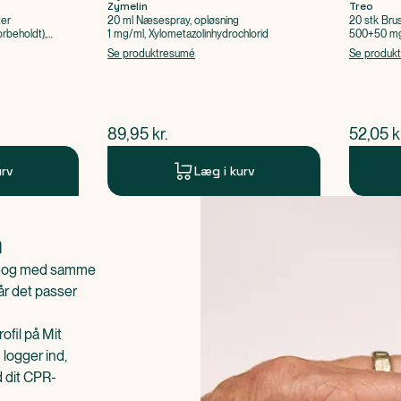
Zymelin
Treo
ter
20 ml Næsespray, opløsning
20 stk Bru
rbeholdt),
1 mg/ml, Xylometazolinhydrochlorid
500+50 mg 
Acetylsalic
Se produktresumé
Se produk
$
nuværende pris
$
nuvær
89,95
kr.
52,05
k
urv
Læg i kurv
n
is og med samme
når det passer
ofil på Mit
 logger ind,
d dit CPR-