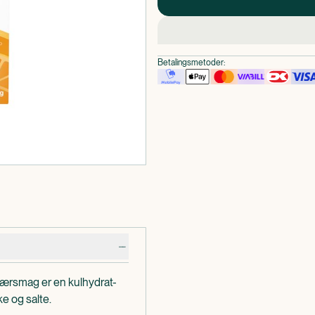
Betalingsmetoder:
ærsmag er en kulhydrat-
e og salte.