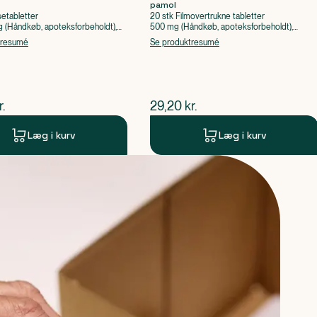
pamol
setabletter
20 stk Filmovertrukne tabletter
(Håndkøb, apoteksforbeholdt),
500 mg (Håndkøb, apoteksforbeholdt),
ylsyre, Caffein
Paracetamol
tresumé
Se produktresumé
ende pris
$
nuværende pris
r.
29,20
kr.
Læg i kurv
Læg i kurv