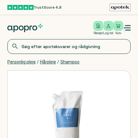
TrustScore 4.8
Gå til hovedindhold
Open/close menu
Log ind
Recept
Log ind
Kurv
Personlig pleje
/
Hårpleje
/
Shampoo
Produkter