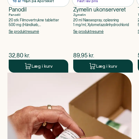
18 år +
Kun på Apoteket
Fast lav pris
Panodil
Zymelin ukonserveret
Panodil
Zymelin
20 stk Filmovertrukne tabletter
20 ml Næsespray, opløsning
500 mg (Håndkøb,
1 mg/ml, Xylometazolinhydrochlorid
apoteksforbeholdt), Paracetamol
Se produktresumé
Se produktresumé
$
nuværende pris
$
nuværende pris
32,80
kr.
89,95
kr.
Læg i kurv
Læg i kurv
Produkt 1 af 0