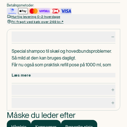
Betalingsmetoder:
Hurtig levering 0-2 hverdage
Fri fragt ved køb over 249 kr.*
Produktdetaljer
Special shampoo til skæl og hovedbundsproblemer.
Så mild at den kan bruges dagligt.
Får nu også som praktisk refill pose på 1000 ml, som
du kan fylde over på din eksisterende flaske fra Purely
Læs mere
Professional.
En skånsom specialshampoo uden parfume, der
Dosering, opbevaring og indhold
nænsomt men effektivt bekæmper skæl og kløende
hovedbund og som kan bruges dagligt.
Specifikationer
Purely professional shampoo 4 er en skånsom special
shampoo, der nænsomt, men effektivt bekæmper
Måske du leder efter
skæl og kløende hovedbund. Shampooen kan
bruges efter behov og er så mild at den kan bruges
Hårpleje
Kampagner
Personlig pleje