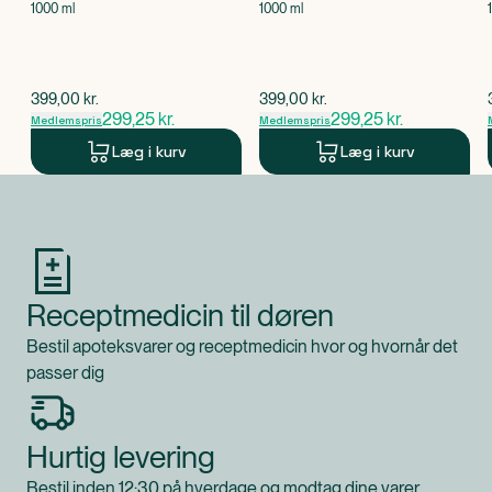
1000 ml
1000 ml
$
gammel pris
$
gammel pris
399,00
kr.
399,00
kr.
299,25
kr.
299,25
kr.
Medlemspris
Medlemspris
Læg i kurv
Læg i kurv
Produkt 1 af 0
Receptmedicin til døren
Bestil apoteksvarer og receptmedicin hvor og hvornår det
passer dig
Hurtig levering
Bestil inden 12:30 på hverdage og modtag dine varer