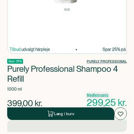
Produkt 1 af 0
ar 25% på udvalgt hårpleje
Tilbud
Spar 25% på udvalg
PURELY PROFESSIONAL
Spar 25%
Purely Professional Shampoo 4
Refill
1000 ml
Medlemspris
299,25
kr.
399,00
kr.
Læg i kurv