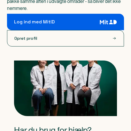
pakke samme aften i udvalgte områder - så bliver det ikke
nemmere.
Log ind med MitID
Opret profil
Har du brug for hjælp?