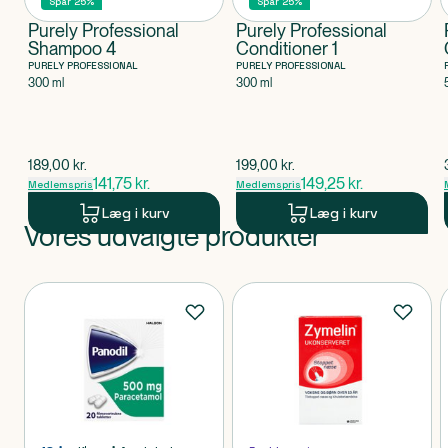
Spar 25%
Spar 25%
Purely Professional
Purely Professional
Shampoo 4
Conditioner 1
PURELY PROFESSIONAL
PURELY PROFESSIONAL
300 ml
300 ml
$
gammel pris
$
gammel pris
189,00
kr.
199,00
kr.
141,75
kr.
149,25
kr.
Medlemspris
Medlemspris
Læg i kurv
Læg i kurv
Vores udvalgte produkter
Produkt 1 af 0
Produkter