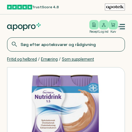
TrustScore 4.8
Gå til hovedindhold
Open/close menu
Log ind
Recept
Log ind
Kurv
Fritid og helbred
/
Ernæring
/
Som supplement
Produkter