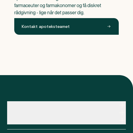
farmaceuter og farmakonomer og få diskret 
rådgivning - lige når det passer dig.
Kontakt apoteksteamet
Kontakt apoteksteamet
Genveje
Om Apopro
Apopro Online Apotek
CVR: 37983446
Apopro guider