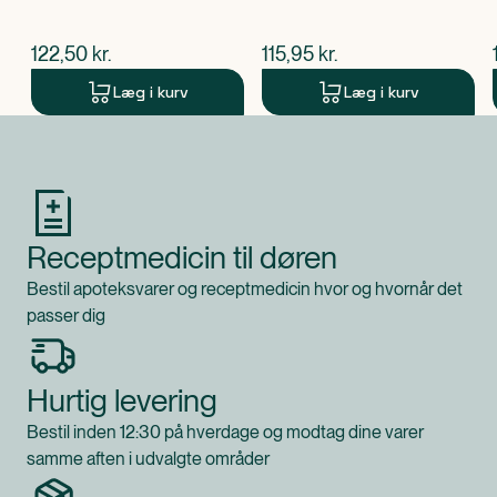
$
nuværende pris
$
nuværende pris
122,50
kr.
115,95
kr.
Læg i kurv
Læg i kurv
Produkt 1 af 0
Receptmedicin til døren
Bestil apoteksvarer og receptmedicin hvor og hvornår det
passer dig
Hurtig levering
Bestil inden 12:30 på hverdage og modtag dine varer
samme aften i udvalgte områder