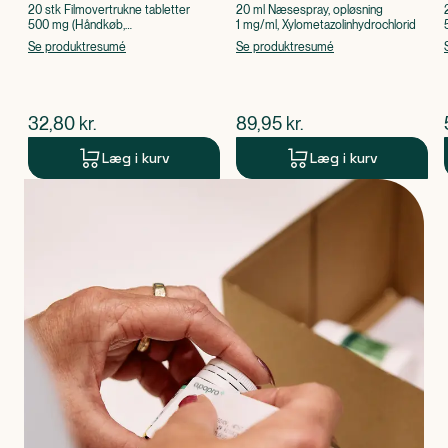
20 stk Filmovertrukne tabletter
20 ml Næsespray, opløsning
500 mg (Håndkøb,
1 mg/ml, Xylometazolinhydrochlorid
apoteksforbeholdt), Paracetamol
Se produktresumé
Se produktresumé
$
nuværende pris
$
nuværende pris
32,80
kr.
89,95
kr.
Læg i kurv
Læg i kurv
Produkt 1 af 0