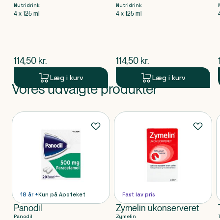
Nutridrink
Nutridrink
4 x 125 ml
4 x 125 ml
$
nuværende pris
$
nuværende pris
114,50
kr.
114,50
kr.
Læg i kurv
Læg i kurv
Vores udvalgte produkter
Produkt 1 af 0
Produkter
18 år +
Kun på Apoteket
Fast lav pris
Panodil
Zymelin ukonserveret
Panodil
Zymelin