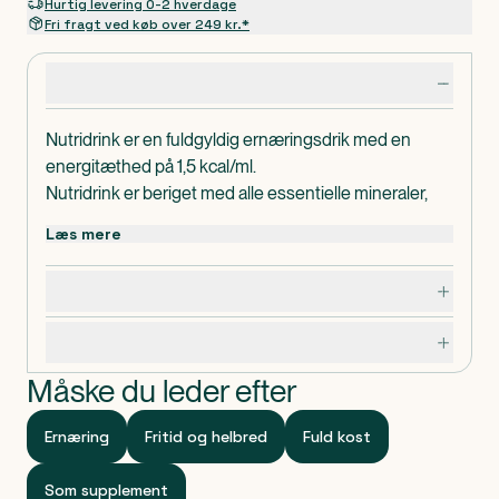
Hurtig levering 0-2 hverdage
Fri fragt ved køb over 249 kr.*
Produktdetaljer
Nutridrink er en fuldgyldig ernæringsdrik med en
energitæthed på 1,5 kcal/ml.
Nutridrink er beriget med alle essentielle mineraler,
vitaminer og sporstoffer.
Læs mere
Til ernæringsmæssig behandling af sygdomsrelateret
underernæring og/eller ved øgede
Dosering, opbevaring og indhold
ernæringsmæssige behov.
Fuldgyldig, energirig ernæringsdrik. Glutenfri.
Specifikationer
Laktosefattig.
Dispenseringsform
Måske du leder efter
Flydende.
Ernæring
Fritid og helbred
Fuld kost
Som supplement