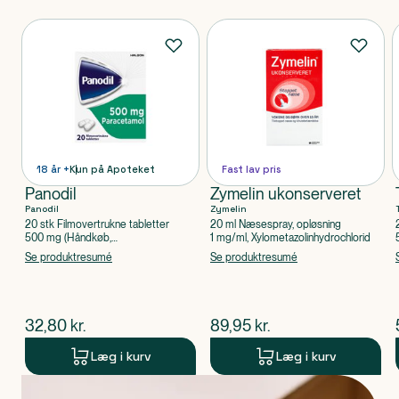
Produkter
18 år +
Kun på Apoteket
Fast lav pris
Panodil
Zymelin ukonserveret
Panodil
Zymelin
20 stk Filmovertrukne tabletter
20 ml Næsespray, opløsning
500 mg (Håndkøb,
1 mg/ml, Xylometazolinhydrochlorid
apoteksforbeholdt), Paracetamol
Se produktresumé
Se produktresumé
$
nuværende pris
$
nuværende pris
32,80
kr.
89,95
kr.
Læg i kurv
Læg i kurv
Produkt 1 af 0