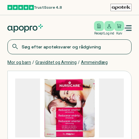
TrustScore 4.8
Gå til hovedindhold
Open/close menu
Log ind
Recept
Log ind
Kurv
Mor og barn
/
Graviditet og Amning
/
Ammeindlæg