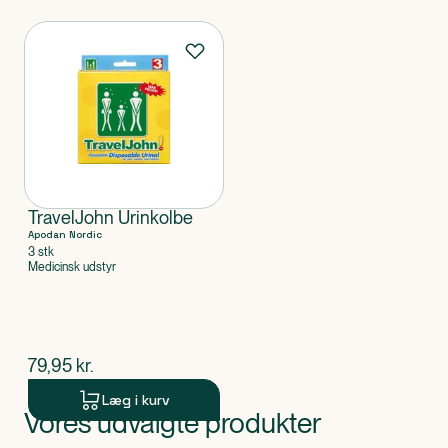
Produkter
TravelJohn Urinkolbe
Apodan Nordic
3 stk
Medicinsk udstyr
$
nuværende pris
79,95
kr.
Læg i kurv
Vores udvalgte produkter
Produkt 1 af 0