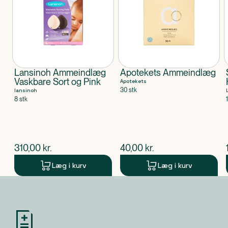
Produktet er CE-mærket medicinsk udstyr.
Lansinoh Ammeindlæg
Apotekets Ammeindlæg
Vaskbare Sort og Pink
Apotekets
30 stk
lansinoh
8 stk
$
nuværende pris
$
nuværende pris
310,00
kr.
40,00
kr.
Læg i kurv
Læg i kurv
Produkt 1 af 0