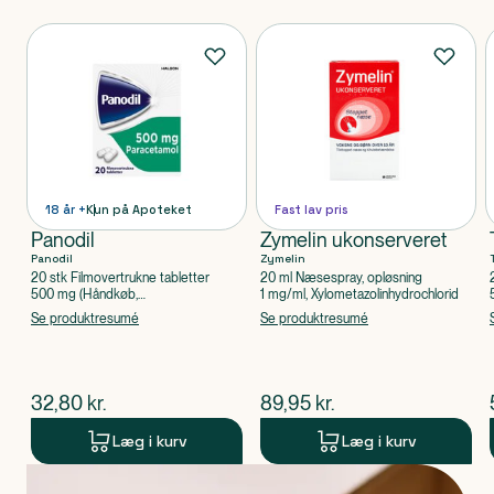
Produkter
18 år +
Kun på Apoteket
Fast lav pris
Panodil
Zymelin ukonserveret
Panodil
Zymelin
20 stk Filmovertrukne tabletter
20 ml Næsespray, opløsning
500 mg (Håndkøb,
1 mg/ml, Xylometazolinhydrochlorid
apoteksforbeholdt), Paracetamol
Se produktresumé
Se produktresumé
$
nuværende pris
$
nuværende pris
32,80
kr.
89,95
kr.
Læg i kurv
Læg i kurv
Produkt 1 af 0