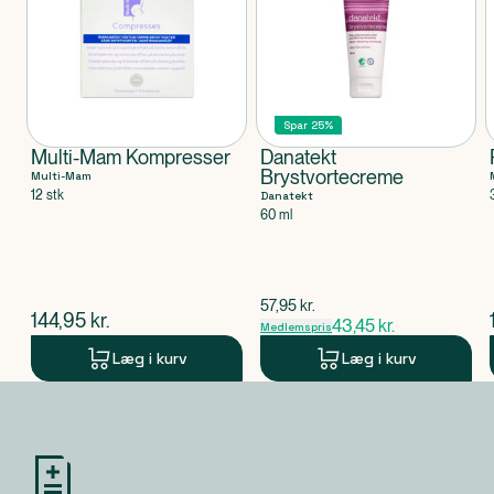
Klassificeret som
Produktet er et kosmetisk produkt.
Spar 25%
Multi-Mam Kompresser
Danatekt
Brystvortecreme
Multi-Mam
12 stk
Danatekt
60 ml
$
gammel pris
57,95
kr.
$
nuværende pris
144,95
kr.
43,45
kr.
Medlemspris
Læg i kurv
Læg i kurv
Produkt 1 af 0