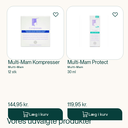
Produkter
Multi-Mam Kompresser
Multi-Mam Protect
Multi-Mam
Multi-Mam
12 stk
30 ml
$
nuværende pris
$
nuværende pris
144,95
kr.
119,95
kr.
Læg i kurv
Læg i kurv
Vores udvalgte produkter
Produkt 1 af 0