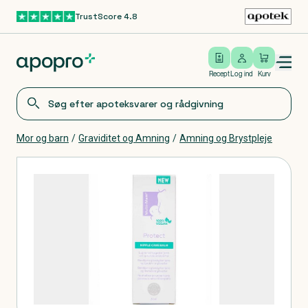
TrustScore 4.8
Gå til hovedindhold
Open/close menu
Log ind
Recept
Log ind
Kurv
Mor og barn
/
Graviditet og Amning
/
Amning og Brystpleje