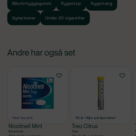
Nikotintyggegummi
Rygestop
Rygetrang
inden du tager medicinen. Hvis du er i tvivl om du må
bruge medicinen bør du kontakte egen læge.
Symptomer
Under 20 cigaretter
Sidst opdateret d. 23/01-2026
Andre har også set
Produkter
Fast lav pris
18 år +
Kun på Apoteket
Nicotinell Mint
Treo Citrus
Nicotinell
Treo