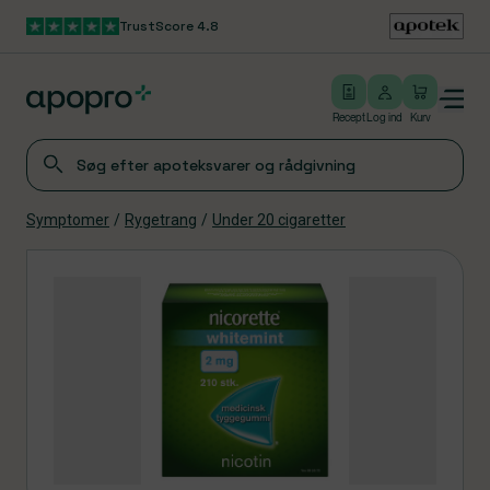
TrustScore 4.8
Gå til hovedindhold
Open/close menu
Log ind
Recept
Log ind
Kurv
Symptomer
/
Rygetrang
/
Under 20 cigaretter