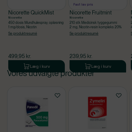
Fast lav pris
Nicorette QuickMist
Nicorette Fruitmint
Nicorette
Nicorette
450 dosis Mundhulespray, opløsning
210 stk Medicinsk tyggegummi
1 mg/dosis, Nicotin
2 mg, Nicotin-resin kompleks 20%
Se produktresumé
Se produktresumé
$
nuværende pris
$
nuværende pris
499,95
kr.
239,95
kr.
Læg i kurv
Læg i kurv
Vores udvalgte produkter
Produkt 1 af 0
Produkter