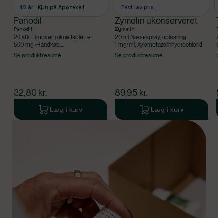
18 år +
Kun på Apoteket
Fast lav pris
Panodil
Zymelin ukonserveret
Panodil
Zymelin
20 stk Filmovertrukne tabletter
20 ml Næsespray, opløsning
500 mg (Håndkøb,
1 mg/ml, Xylometazolinhydrochlorid
apoteksforbeholdt), Paracetamol
Se produktresumé
Se produktresumé
$
nuværende pris
$
nuværende pris
32,80
kr.
89,95
kr.
Læg i kurv
Læg i kurv
Produkt 1 af 0