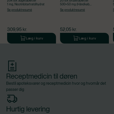
204 stk Sugetabletter
20 stk Brusetabletter
1 mg, Nicotinbitartratdihydrat
500+50 mg (Håndkøb,
apoteksforbeholdt),
Se produktresumé
Se produktresumé
Acetylsalicylsyre, Caffein
$
nuværende pris
$
nuværende pris
309,95
kr.
52,05
kr.
Læg i kurv
Læg i kurv
Produkt 1 af 0
Receptmedicin til døren
Bestil apoteksvarer og receptmedicin hvor og hvornår det
passer dig
Hurtig levering