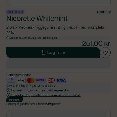
Nicorette
Fast lav pris
Nicorette Whitemint
210 stk Medicinsk tyggegummi - 2 mg - Nicotin-resin kompleks
20%
Læs produktresumé om lægemidlet
251,00
kr.
Læg i kurv
Betalingsmetoder:
Hurtig levering 0-2 hverdage
Bemærk, ingen returret på lægemidler
Se andre lægemidler med samme aktive stof
Bemærk
!
Fast lav pris gælder i forhold til markedet generelt