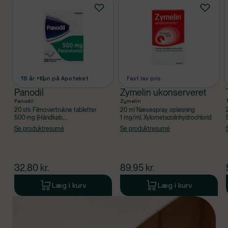
Produkter
18 år +
Kun på Apoteket
Fast lav pris
Panodil
Zymelin ukonserveret
Panodil
Zymelin
20 stk Filmovertrukne tabletter
20 ml Næsespray, opløsning
500 mg (Håndkøb,
1 mg/ml, Xylometazolinhydrochlorid
apoteksforbeholdt), Paracetamol
Se produktresumé
Se produktresumé
$
nuværende pris
$
nuværende pris
32,80
kr.
89,95
kr.
Læg i kurv
Læg i kurv
Produkt 1 af 0