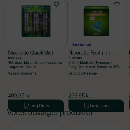
Produkter
Fast lav pris
Nicorette QuickMist
Nicorette Fruitmint
Nicorette
Nicorette
450 dosis Mundhulespray, opløsning
210 stk Medicinsk tyggegummi
1 mg/dosis, Nicotin
2 mg, Nicotin-resin kompleks 20%
Se produktresumé
Se produktresumé
$
nuværende pris
$
nuværende pris
499,95
kr.
239,95
kr.
Læg i kurv
Læg i kurv
Vores udvalgte produkter
Produkt 1 af 0