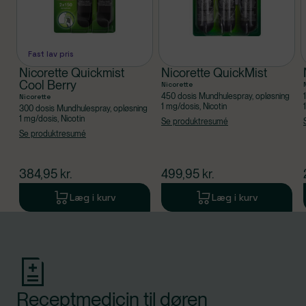
Fast lav pris
Nicorette Quickmist
Nicorette QuickMist
Cool Berry
Nicorette
450 dosis Mundhulespray, opløsning
Nicorette
1 mg/dosis, Nicotin
300 dosis Mundhulespray, opløsning
1 mg/dosis, Nicotin
Se produktresumé
Se produktresumé
$
nuværende pris
$
nuværende pris
384,95
kr.
499,95
kr.
Læg i kurv
Læg i kurv
Produkt 1 af 0
Receptmedicin til døren