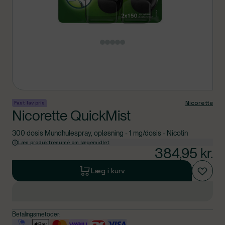
Produkt 1 af 0
Nicorette
Fast lav pris
Nicorette QuickMist
300 dosis Mundhulespray, opløsning - 1 mg/dosis - Nicotin
Læs produktresumé om lægemidlet
384,95
kr.
Læg i kurv
Betalingsmetoder: