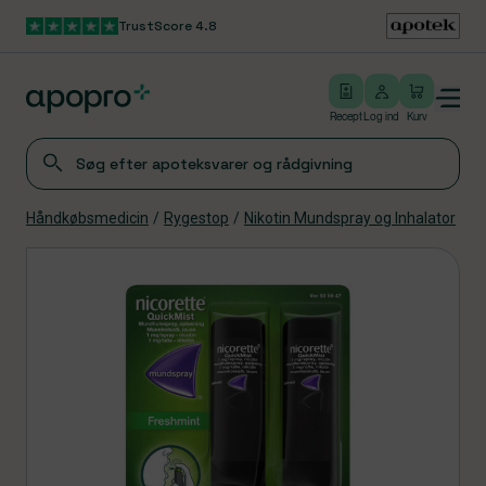
TrustScore 4.8
Gå til hovedindhold
Open/close menu
Log ind
Recept
Log ind
Kurv
Håndkøbsmedicin
/
Rygestop
/
Nikotin Mundspray og Inhalator
Produkter