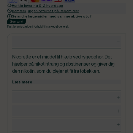
Hurtig levering 0-2 hverdage
Bemærk, ingen returret på lægemidler
Se andre lægemidler med samme aktive stof
Bemærk
!
Fast lav pris gælder i forhold til markedet generelt
Produktdetaljer
Nicorette er et middel til hjælp ved rygeophør. Det
hjælper på nikotintrang og abstinenser og giver dig
den nikotin, som du plejer at få fra tobakken.
Læs mere
Nicorette QuickMist afhjælper
nikotinabstinenssymptomer, herunder
Dosering, opbevaring og indhold
rygetrangsymptomer som du får, når du holder op
med at ryge.
Bivirkninger
Nicorette QuickMist bør ikke gives til børn og unge
Advarsler og forsigtighedsregler
under 18 år uden lægens anvisning.