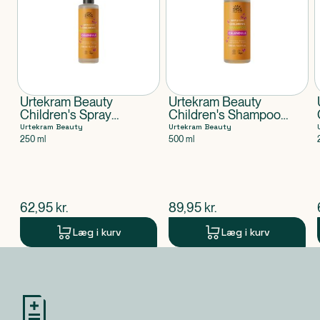
Urtekram Beauty
Urtekram Beauty
Children's Spray
Children's Shampoo
Conditioner Leave In
calendula Organic
Urtekram Beauty
Urtekram Beauty
250 ml
500 ml
$
nuværende pris
$
nuværende pris
62,95
kr.
89,95
kr.
Læg i kurv
Læg i kurv
Produkt 1 af 0