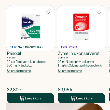
Produkter
18 år +
Kun på Apoteket
Fast lav pris
Panodil
Zymelin ukonserveret
Panodil
Zymelin
20 stk Filmovertrukne tabletter
20 ml Næsespray, opløsning
500 mg (Håndkøb,
1 mg/ml, Xylometazolinhydrochlorid
apoteksforbeholdt), Paracetamol
Se produktresumé
Se produktresumé
$
nuværende pris
$
nuværende pris
32,80
kr.
89,95
kr.
Læg i kurv
Læg i kurv
Produkt 1 af 0