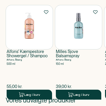
Produkter
Alfons' Kæmpestore
Milles Sjove
Showergel / Shampoo
Balsamspray
Alfons Åberg
Alfons Åberg
500 ml
150 ml
$
nuværende pris
$
nuværende pris
55,00
kr.
39,00
kr.
Læg i kurv
Læg i kurv
Vores udvalgte produkter
Produkt 1 af 0