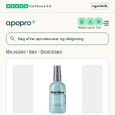
TrustScore 4.8
Gå til hovedindhold
Open/close menu
Log ind
Recept
Log ind
Kurv
Mor og barn
/
Børn
/
Øvrigt til børn