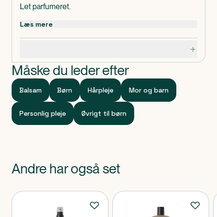
Let parfumeret.
Ryst flasken inden brug. Spray på tørt eller
Læs mere
håndklæde tørt hår. Skal ikke skylles ud.
Indeholder
Specifikationer
Aqua, Glycerin, Panthenol, Pantolactone,
Ethylhexylglycerin, Polyquaternium-47, Sodium
Måske du leder efter
Benzoate, Citric
Acid, Phenoxyethanol, Parfum, Cetrimonium Chloride,
Balsam
Børn
Hårpleje
Mor og barn
Polysorbate 20
Klassificeret som
Personlig pleje
Øvrigt til børn
Produktet er et kosmetisk produkt.
Andre har også set
Produkter