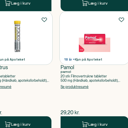
Læg i kurv
Læg i kurv
un på Apoteket
18 år +
Kun på Apoteket
trus
Pamol
pamol
setabletter
20 stk Filmovertrukne tabletter
(Håndkøb, apoteksforbeholdt),
500 mg (Håndkøb, apoteksforbeholdt),
ylsyre, Caffein
Paracetamol
tresumé
Se produktresumé
ende pris
$
nuværende pris
r.
29,20
kr.
Læg i kurv
Læg i kurv