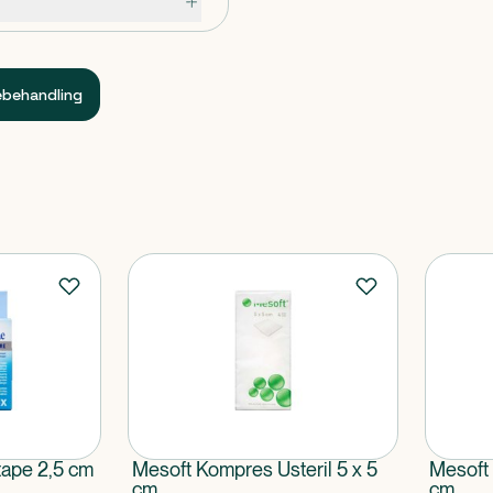
g andre anordninger.
ebehandling
atetre.
tape 2,5 cm
Mesoft Kompres Usteril 5 x 5
Mesoft 
cm
cm