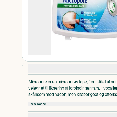
Produktdetaljer
Micropore er en microporøs tape, fremstillet af n
velegnet til fiksering af forbindinger m.m. Hypoall
skånsom mod huden, men klæber godt og efterlad
huden efter fjernelse. Uden naturgummi latex.
Læs mere
Bemærkning
Skånsom mod huden.