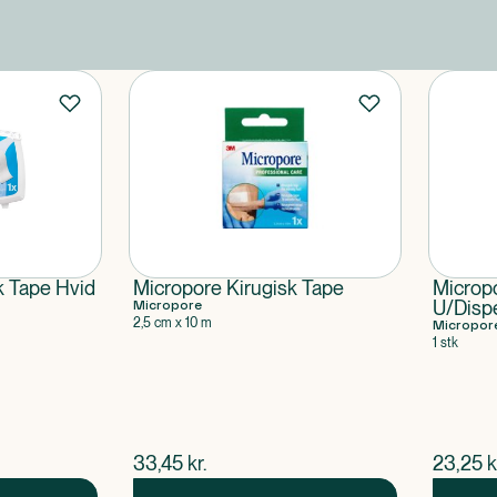
k Tape Hvid
Micropore Kirugisk Tape
Micropo
Micropore
U/Dispe
2,5 cm x 10 m
Micropor
1 stk
$
nuværende pris
$
nuvær
33,45
kr.
23,25
k