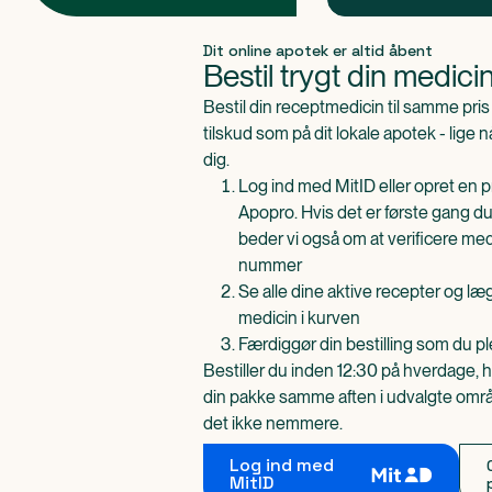
Produkt 1 af 0
Dit online apotek er altid åbent
Bestil trygt din medici
Bestil din receptmedicin til samme pr
tilskud som på dit lokale apotek - lige 
dig.
Log ind med MitID eller opret en pr
Apopro. Hvis det er første gang du
beder vi også om at verificere me
nummer
Se alle dine aktive recepter og l
medicin i kurven
Færdiggør din bestilling som du pl
Bestiller du inden 12:30 på hverdage, h
din pakke samme aften i udvalgte områd
det ikke nemmere.
Log ind med
MitID