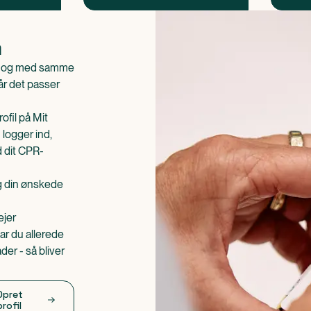
n
is og med samme
når det passer
ofil på Mit
 logger ind,
d dit CPR-
æg din ønskede
ejer
ar du allerede
er - så bliver
Opret
profil