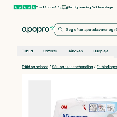
Gå til hovedindhold
TrustScore 4.8
Hurtig levering 0-2 hverdage
Tilbud
Udforsk
Håndkøb
Hudpleje
Fritid og helbred
/
Sår- og skadebehandling
/
Forbindinge