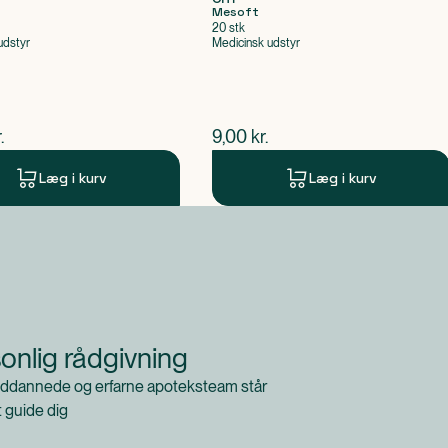
Mesoft
20 stk
udstyr
Medicinsk udstyr
ende pris
$
nuværende pris
.
9,00
kr.
Læg i kurv
Læg i kurv
onlig rådgivning
ddannede og erfarne apoteksteam står
at guide dig