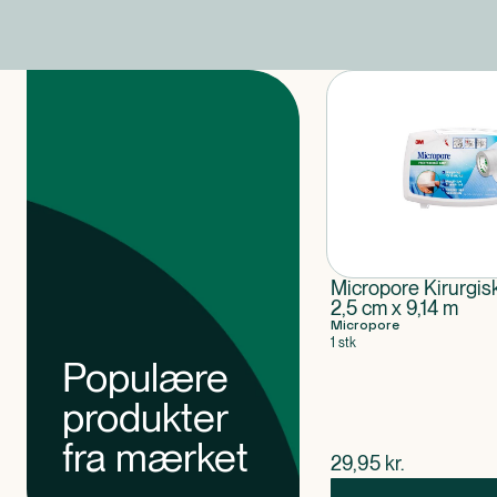
Produkter
Micropore Kirurgis
2,5 cm x 9,14 m
Micropore
1 stk
Populære
produkter
fra mærket
$
nuværende pris
29,95
kr.