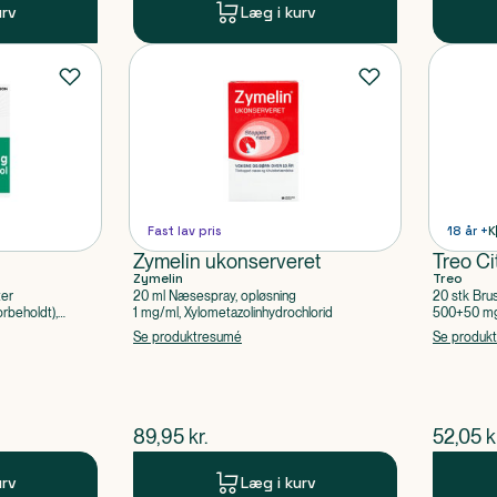
urv
Læg i kurv
Fast lav pris
18 år +
K
Zymelin ukonserveret
Treo Ci
Zymelin
Treo
ter
20 ml Næsespray, opløsning
20 stk Bru
rbeholdt),
1 mg/ml, Xylometazolinhydrochlorid
500+50 mg 
Acetylsalic
Se produktresumé
Se produk
$
nuværende pris
$
nuvær
89,95
kr.
52,05
k
urv
Læg i kurv