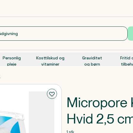
Personlig
Kosttilskud og
Graviditet
Fritid
pleje
vitaminer
og børn
tilbeh
r
Micropore 
Hvid 2,5 cm
1 stk