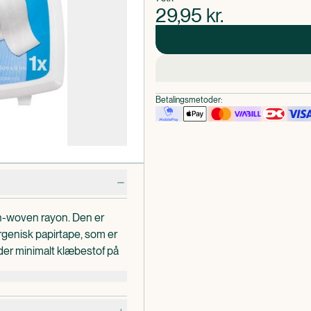
29,95
kr.
Betalingsmetoder:
on-woven rayon. Den er
ergenisk papirtape, som er
er minimalt klæbestof på