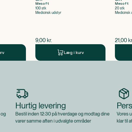
Mesoft
Mesoft
100 stk
20 stk
Medicinsk udstyr
Medicinsk 
$
nuværende pris
$
nuvær
9,00
kr.
21,00
kr
urv
Læg i kurv
Hurtig levering
Pers
 og
Bestil inden 12:30 på hverdage og modtag dine
Vores u
varer samme aften i udvalgte områder
klar til 