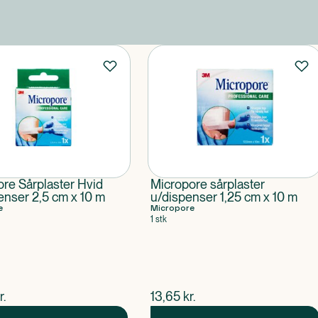
re Sårplaster Hvid
Micropore sårplaster
nser 2,5 cm x 10 m
u/dispenser 1,25 cm x 10 m
e
Micropore
1 stk
ende pris
$
nuværende pris
r.
13,65
kr.