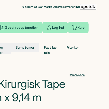
Medlem af Danmarks Apotekerforening
Bestil receptmedicin
Log ind
Kurv
 og
Symptomer
Fast lav
Mærker
ør
pris
Micropore
Kirurgisk Tape
 x 9,14 m