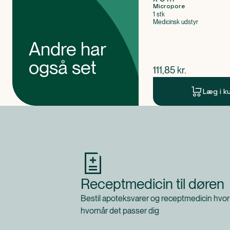
Micropore
1 stk
Medicinsk udstyr
Andre har
også set
$
nuværende pris
111,85
kr.
Læg i k
Produkt 1 af 0
Receptmedicin til døren
Bestil apoteksvarer og receptmedicin hvor
hvornår det passer dig