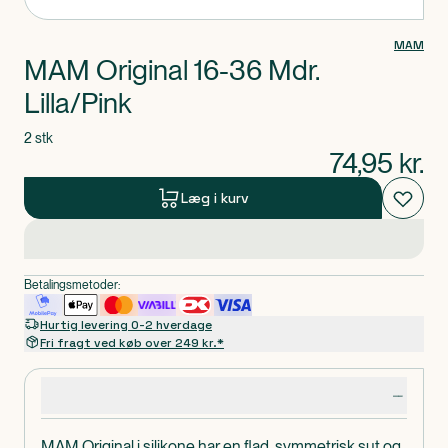
MAM
MAM Original 16-36 Mdr.
Lilla/Pink
2 stk
74,95
kr.
Læg i kurv
Betalingsmetoder:
Hurtig levering 0-2 hverdage
Fri fragt ved køb over 249 kr.*
Produktdetaljer
MAM Original i silikone har en flad, symmetrisk sut og