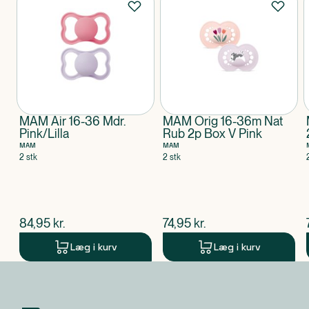
Vær opmærksom på
For at sikre sikkerhed og hygiejne skal sutten
udskiftes efter 1-2 måneder. Test altid sutten før hver
brug.
MAM Air 16-36 Mdr.
MAM Orig 16-36m Nat
Pink/Lilla
Rub 2p Box V Pink
MAM
MAM
2 stk
2 stk
$
nuværende pris
$
nuværende pris
84,95
kr.
74,95
kr.
Læg i kurv
Læg i kurv
Produkt 1 af 0