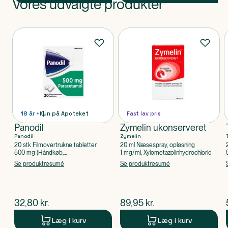
Vores udvalgte produkter
Produkt 1 af 0
Produkter
18 år +
Kun på Apoteket
Fast lav pris
Panodil
Zymelin ukonserveret
Panodil
Zymelin
20 stk Filmovertrukne tabletter
20 ml Næsespray, opløsning
500 mg (Håndkøb,
1 mg/ml, Xylometazolinhydrochlorid
apoteksforbeholdt), Paracetamol
Se produktresumé
Se produktresumé
$
nuværende pris
$
nuværende pris
32,80
kr.
89,95
kr.
Læg i kurv
Læg i kurv