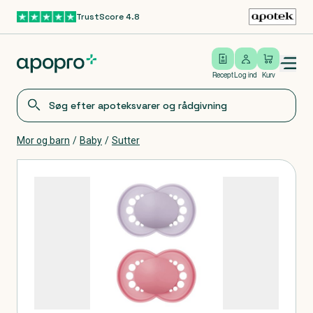
TrustScore 4.8
Gå til hovedindhold
Open/close menu
Log ind
Recept
Log ind
Kurv
Mor og barn
/
Baby
/
Sutter