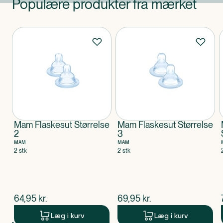
Populære produkter fra mærket
Produkter
Mam Flaskesut Størrelse
Mam Flaskesut Størrelse
2
3
MAM
MAM
2 stk
2 stk
$
nuværende pris
$
nuværende pris
64,95
kr.
69,95
kr.
Læg i kurv
Læg i kurv