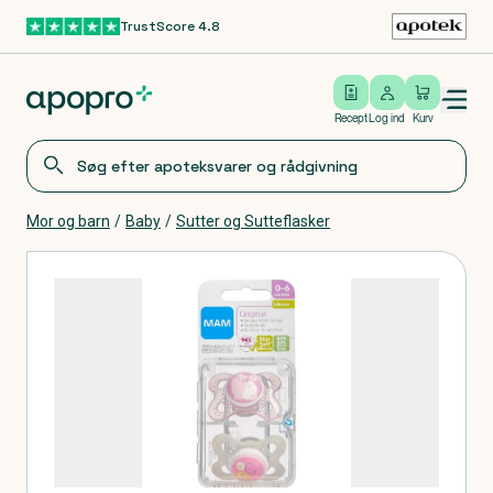
TrustScore 4.8
Gå til hovedindhold
Open/close menu
Log ind
Recept
Log ind
Kurv
Mor og barn
/
Baby
/
Sutter og Sutteflasker