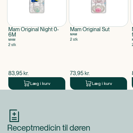
Mam Original Night 0-
Mam Original Sut
6M
MAM
2 stk
MAM
2 stk
$
nuværende pris
$
nuværende pris
83,95
kr.
73,95
kr.
Læg i kurv
Læg i kurv
Produkt 1 af 0
Receptmedicin til døren