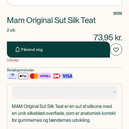
MAM
Mam Original Sut Silk Teat
2 stk
73,95
kr.
Påmind mig
Udsolgt
Betalingsmetoder:
Produktdetaljer
MAM Original Sut Silk Teat er en sut af silikone med
en unik silkeblød overflade, som er anatomisk korrekt
for gummernes og tændernes udvikling.
Knoppen gør det let at gribe om sutten og skjoldet på