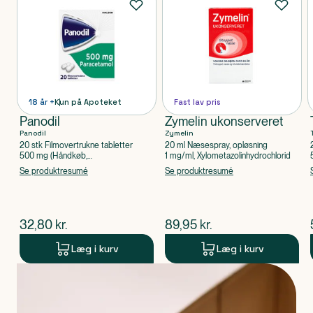
18 år +
Kun på Apoteket
Fast lav pris
Panodil
Zymelin ukonserveret
Panodil
Zymelin
20 stk Filmovertrukne tabletter
20 ml Næsespray, opløsning
500 mg (Håndkøb,
1 mg/ml, Xylometazolinhydrochlorid
apoteksforbeholdt), Paracetamol
Se produktresumé
Se produktresumé
$
nuværende pris
$
nuværende pris
32,80
kr.
89,95
kr.
Læg i kurv
Læg i kurv
Produkt 1 af 0