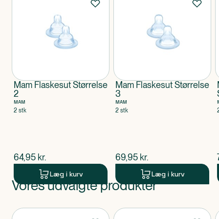
Mam Flaskesut Størrelse
Mam Flaskesut Størrelse
2
3
MAM
MAM
2 stk
2 stk
$
nuværende pris
$
nuværende pris
64,95
kr.
69,95
kr.
Læg i kurv
Læg i kurv
Vores udvalgte produkter
Produkt 1 af 0
Produkter