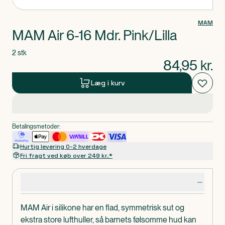
MAM
MAM Air 6-16 Mdr. Pink/Lilla
2 stk
84,95
kr.
Læg i kurv
Betalingsmetoder:
Hurtig levering 0-2 hverdage
Fri fragt ved køb over 249 kr.*
Produktdetaljer
MAM Air i silikone har en flad, symmetrisk sut og
ekstra store lufthuller, så barnets følsomme hud kan