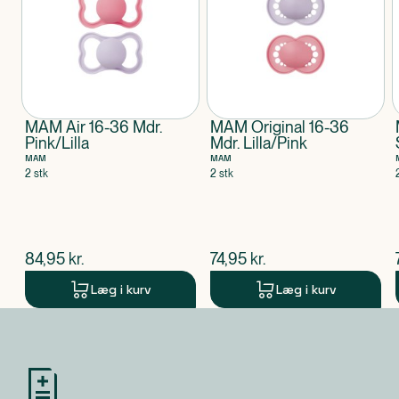
udskiftes efter 1-2 måneder. Test altid sutten før hver
brug.
MAM Air 16-36 Mdr.
MAM Original 16-36
Pink/Lilla
Mdr. Lilla/Pink
MAM
MAM
2 stk
2 stk
$
nuværende pris
$
nuværende pris
84,95
kr.
74,95
kr.
Læg i kurv
Læg i kurv
Produkt 1 af 0