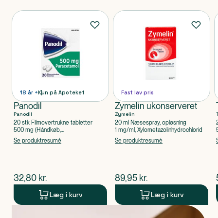
Produkter
18 år +
Kun på Apoteket
Fast lav pris
Panodil
Zymelin ukonserveret
Panodil
Zymelin
20 stk Filmovertrukne tabletter
20 ml Næsespray, opløsning
500 mg (Håndkøb,
1 mg/ml, Xylometazolinhydrochlorid
apoteksforbeholdt), Paracetamol
Se produktresumé
Se produktresumé
$
nuværende pris
$
nuværende pris
32,80
kr.
89,95
kr.
Læg i kurv
Læg i kurv
Produkt 1 af 0