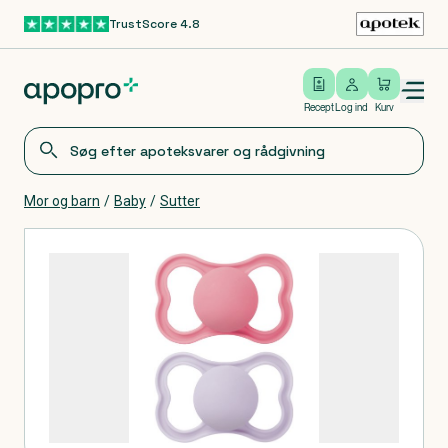
TrustScore 4.8
Gå til hovedindhold
Open/close menu
Log ind
Recept
Log ind
Kurv
Mor og barn
/
Baby
/
Sutter