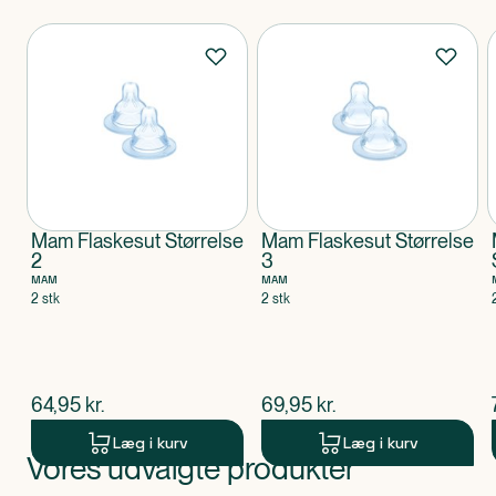
Produkter
Mam Flaskesut Størrelse
Mam Flaskesut Størrelse
2
3
MAM
MAM
2 stk
2 stk
$
nuværende pris
$
nuværende pris
64,95
kr.
69,95
kr.
Læg i kurv
Læg i kurv
Vores udvalgte produkter
Produkt 1 af 0