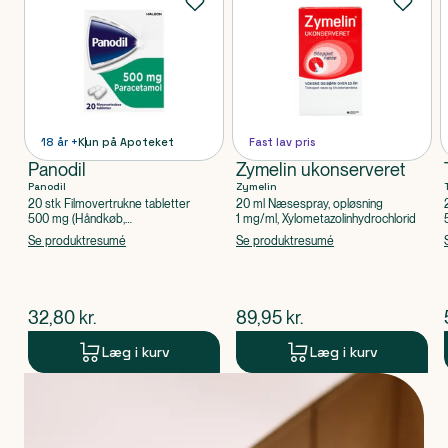
18 år +
Kun på Apoteket
Fast lav pris
Panodil
Zymelin ukonserveret
Panodil
Zymelin
20 stk Filmovertrukne tabletter
20 ml Næsespray, opløsning
500 mg (Håndkøb,
1 mg/ml, Xylometazolinhydrochlorid
apoteksforbeholdt), Paracetamol
Se produktresumé
Se produktresumé
$
nuværende pris
$
nuværende pris
32,80
kr.
89,95
kr.
Læg i kurv
Læg i kurv
Produkt 1 af 0