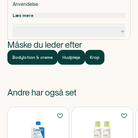
Anvendelse:
Kan anvendes 2 gange dagligt eller efter behov.
Læs mere
Indeholder:
Specifikationer
Vand
Glycerin
Måske du leder efter
Lanolin
Ammoniumlactat
Bodylotion & creme
Hudpleje
Krop
Emulgator
Konserveret med benzoat
Andre har også set
Produkter