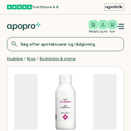
TrustScore 4.8
Gå til hovedindhold
Open/close menu
Log ind
Recept
Log ind
Kurv
Hudpleje
/
Krop
/
Bodylotion & creme