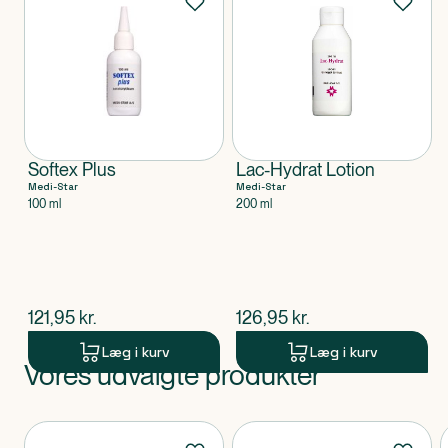
Softex Plus
Lac-Hydrat Lotion
Medi-Star
Medi-Star
100 ml
200 ml
$
nuværende pris
$
nuværende pris
121,95
kr.
126,95
kr.
Læg i kurv
Læg i kurv
Vores udvalgte produkter
Produkt 1 af 0
Produkter