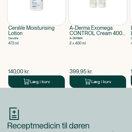
CeraVe Moisturising
A-Derma Exomega
Lotion
CONTROL Cream 400
ml DUO sampak
CeraVe
A-DERMA
473 ml
2 x 400 ml
$
nuværende pris
$
nuværende pris
140,00
kr.
399,95
kr.
Læg i kurv
Læg i kurv
Produkt 1 af 0
Receptmedicin til døren