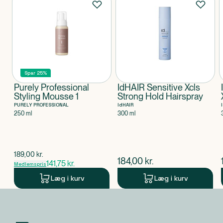
Spar 25%
Purely Professional
IdHAIR Sensitive Xcls
Styling Mousse 1
Strong Hold Hairspray
PURELY PROFESSIONAL
IdHAIR
250 ml
300 ml
$
gammel pris
189,00
kr.
$
nuværende pris
184,00
kr.
141,75
kr.
Medlemspris
Læg i kurv
Læg i kurv
Produkt 1 af 0