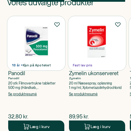
Vores udvalgte produkter
Produkt 1 af 0
Produkter
18 år +
Kun på Apoteket
Fast lav pris
Panodil
Zymelin ukonserveret
Panodil
Zymelin
20 stk Filmovertrukne tabletter
20 ml Næsespray, opløsning
500 mg (Håndkøb,
1 mg/ml, Xylometazolinhydrochlorid
apoteksforbeholdt), Paracetamol
Se produktresumé
Se produktresumé
$
nuværende pris
$
nuværende pris
32,80
kr.
89,95
kr.
Læg i kurv
Læg i kurv