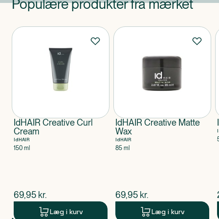
Populære produkter fra mærket
Produkter
IdHAIR Creative Curl
IdHAIR Creative Matte
Cream
Wax
IdHAIR
IdHAIR
150 ml
85 ml
$
nuværende pris
$
nuværende pris
69,95
kr.
69,95
kr.
Læg i kurv
Læg i kurv