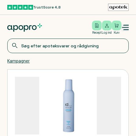
TrustScore 4.8
Gå til hovedindhold
Open/close menu
Log ind
Recept
Log ind
Kurv
Kampagner