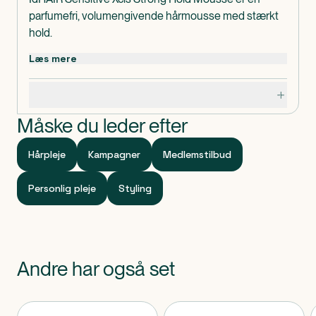
parfumefri, volumengivende hårmousse med stærkt
hold.
Dermatologisk testet og velegnet til følsom hud.
Læs mere
Indeholder
AQUA, ISOBUTANE, POLYQUATERNIUM-68, VP/VA
Specifikationer
COPOLYMER, PROPANE, COCAMIDOPROPYL
BETAINE, BUTANE, ALOE BARBADENSIS LEAF
Måske du leder efter
JUICE, PHENOXYETHANOL,
ETHYLHEXYLGLYCERIN, CITRIC ACID, SODIUM
Hårpleje
Kampagner
Medlemstilbud
BENZOATE, POTASSIUM SORBATE
Klassificeret som
Personlig pleje
Styling
Produktet er et kosmetisk produkt.
Advarsel
Brandfarlig aerosol.
Andre har også set
Produkter