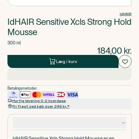
IdHAIR
IdHAIR Sensitive Xcls Strong Hold
Mousse
300 ml
184,00
kr.
Læg i kurv
Betalingsmetoder:
Hurtig levering 0-2 hverdage
Fri fragt ved køb over 249 kr.*
Produktdetaljer
IdHAIR Sensitive Xcls Strong Hold Mousse er en