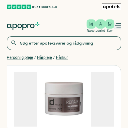
TrustScore 4.8
Gå til hovedindhold
Open/close menu
Log ind
Recept
Log ind
Kurv
Personlig pleje
/
Hårpleje
/
Hårkur