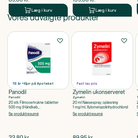
Læg i kurv
Læg i kurv
Vores udvalgte produkter
Produkt 1 af 0
Produkter
18 år +
Kun på Apoteket
Fast lav pris
Panodil
Zymelin ukonserveret
Panodil
Zymelin
20 stk Filmovertrukne tabletter
20 ml Næsespray, opløsning
500 mg (Håndkøb,
1 mg/ml, Xylometazolinhydrochlorid
apoteksforbeholdt), Paracetamol
Se produktresumé
Se produktresumé
$
nuværende pris
$
nuværende pris
32,80
kr.
89,95
kr.