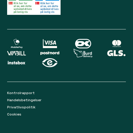
Lørdag 09.00 - 12.00
Bliv medlem
Spørgsmål og svar
Din sikkerhed
Levering
Chat
Mandag-torsdag 9.00 - 16.00
Returnering
Fredag 9.00 - 15.00
Kontakt os på mail
apoteket@apopro.dk
På hverdage besvarer vi inden for 24 timer
Kontrolrapport
Handelsbetingelser
Privatlivspolitik
Cookies