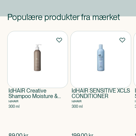
Populære produkter fra mærket
Produkter
IdHAIR Creative
IdHAIR SENSITIVE XCLS
Shampoo Moisture &
CONDITIONER
Repair
IdHAIR
IdHAIR
300 ml
300 ml
$
nuværende pris
$
nuværende pris
89,00
kr.
199,00
kr.