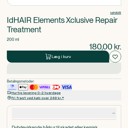
IdHAIR
IdHAIR Elements Xclusive Repair
Treatment
200 ml
180,00
kr.
Læg i kurv
Betalingsmetoder:
Hurtig levering 0-2 hverdage
Fri fragt ved køb over 249 kr.*
Produktdetaljer
Dybdevirkende hårkur til skadet eller kemisk