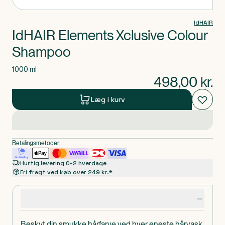
IdHAIR
IdHAIR Elements Xclusive Colour
Shampoo
1000 ml
498,00
kr.
Læg i kurv
Betalingsmetoder:
Hurtig levering 0-2 hverdage
Fri fragt ved køb over 249 kr.*
Produktdetaljer
Beskyt din smukke hårfarve ved hver eneste hårvask.