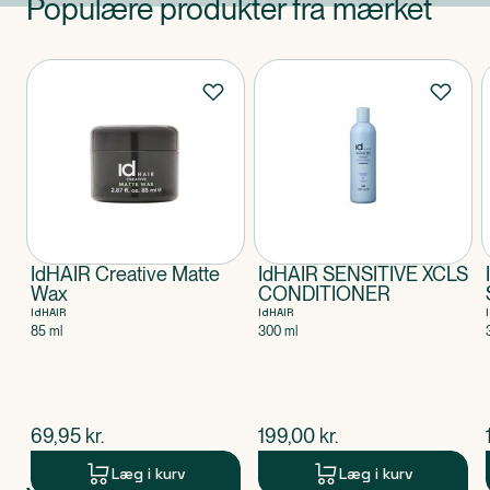
Populære produkter fra mærket
Produkter
IdHAIR Creative Matte
IdHAIR SENSITIVE XCLS
Wax
CONDITIONER
IdHAIR
IdHAIR
85 ml
300 ml
$
nuværende pris
$
nuværende pris
69,95
kr.
199,00
kr.
Læg i kurv
Læg i kurv