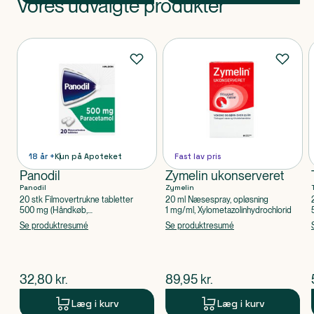
Vores udvalgte produkter
Produkt 1 af 0
Produkter
18 år +
Kun på Apoteket
Fast lav pris
Panodil
Zymelin ukonserveret
Panodil
Zymelin
20 stk Filmovertrukne tabletter
20 ml Næsespray, opløsning
500 mg (Håndkøb,
1 mg/ml, Xylometazolinhydrochlorid
apoteksforbeholdt), Paracetamol
Se produktresumé
Se produktresumé
$
nuværende pris
$
nuværende pris
32,80
kr.
89,95
kr.
Læg i kurv
Læg i kurv