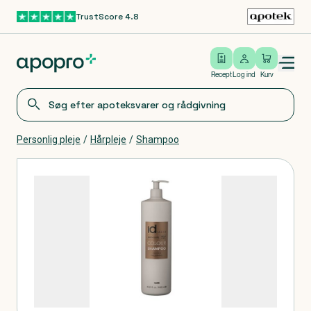
TrustScore 4.8
Gå til hovedindhold
Open/close menu
Log ind
Recept
Log ind
Kurv
Personlig pleje
/
Hårpleje
/
Shampoo