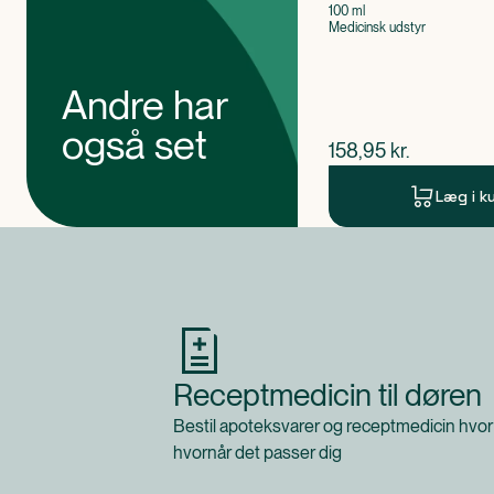
100 ml
Medicinsk udstyr
Andre har
også set
$
nuværende pris
158,95
kr.
Læg i k
Produkt 1 af 0
Receptmedicin til døren
Bestil apoteksvarer og receptmedicin hvor
hvornår det passer dig