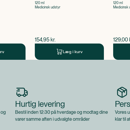
120 ml
120 ml
Medicinsk udstyr
Medicinsk 
$
nuværende pris
$
nuvær
154,95
kr.
129,00
urv
Læg i kurv
Hurtig levering
Pers
 og
Bestil inden 12:30 på hverdage og modtag dine
Vores u
varer samme aften i udvalgte områder
klar til 