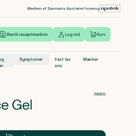
Medlem af Danmarks Apotekerforening
Bestil receptmedicin
Log ind
Kurv
 og
Symptomer
Fast lav
Mærker
ør
pris
Hedrin
e Gel