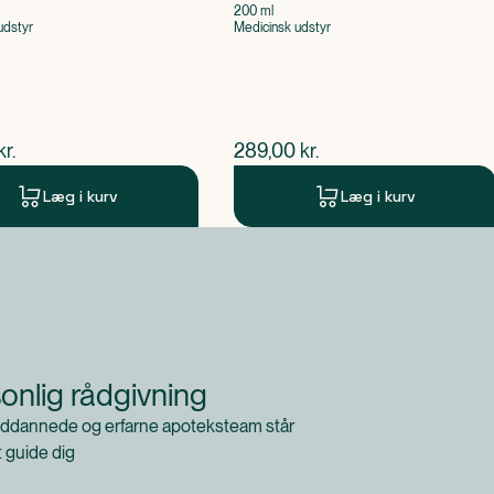
200 ml
udstyr
Medicinsk udstyr
ende pris
$
nuværende pris
kr.
289,00
kr.
Læg i kurv
Læg i kurv
onlig rådgivning
ddannede og erfarne apoteksteam står
at guide dig