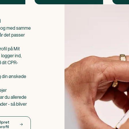
n
is og med samme
når det passer
ofil på Mit
 logger ind,
d dit CPR-
æg din ønskede
ejer
ar du allerede
er - så bliver
Opret
profil