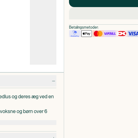
Betalingsmetoder:
ovedlus og deres æg ved en
 voksne og børn over 6