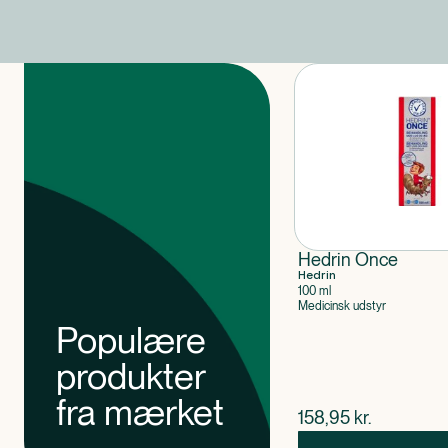
Produkter
Hedrin Once
Hedrin
100 ml
Medicinsk udstyr
Populære
produkter
fra mærket
$
nuværende pris
158,95
kr.