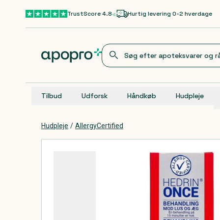
Gå til hovedindhold
TrustScore 4.8
Hurtig levering 0-2 hverdage
Tilbud
Udforsk
Håndkøb
Hudpleje
Hudpleje
/
AllergyCertified