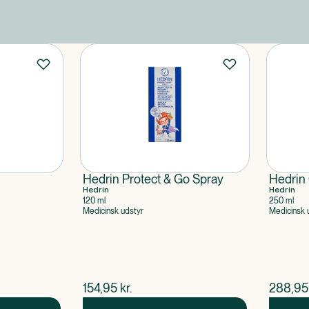
Hedrin Protect & Go Spray
Hedrin
Hedrin
Hedrin
120 ml
250 ml
Medicinsk udstyr
Medicinsk 
$
nuværende pris
$
nuvær
154,95
kr.
288,95