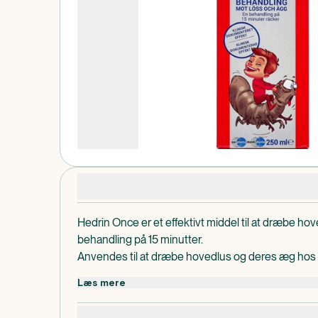
Produktdetaljer
Hedrin Once er et effektivt middel til at dræbe h
behandling på 15 minutter.
Anvendes til at dræbe hovedlus og deres æg hos
måneder.
Læs mere
Dosis og Anvendelse
Dæk skuldrene med et håndklæde.