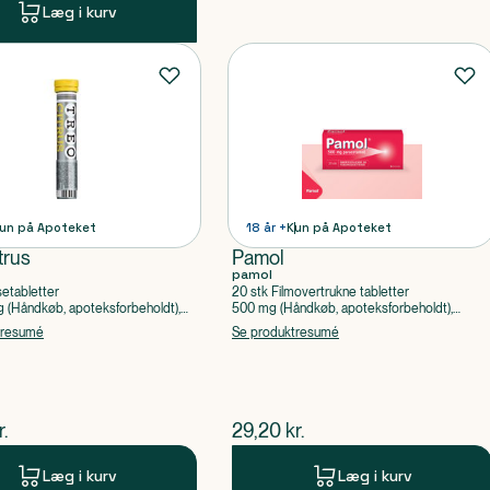
Læg i kurv
un på Apoteket
18 år +
Kun på Apoteket
trus
Pamol
pamol
setabletter
20 stk Filmovertrukne tabletter
(Håndkøb, apoteksforbeholdt),
500 mg (Håndkøb, apoteksforbeholdt),
ylsyre, Caffein
Paracetamol
tresumé
Se produktresumé
ende pris
$
nuværende pris
r.
29,20
kr.
Læg i kurv
Læg i kurv