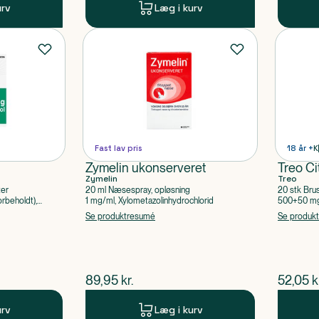
urv
Læg i kurv
Fast lav pris
18 år +
K
Zymelin ukonserveret
Treo Ci
Zymelin
Treo
ter
20 ml Næsespray, opløsning
20 stk Bru
rbeholdt),
1 mg/ml, Xylometazolinhydrochlorid
500+50 mg 
Acetylsalic
Se produktresumé
Se produk
$
nuværende pris
$
nuvær
89,95
kr.
52,05
k
urv
Læg i kurv