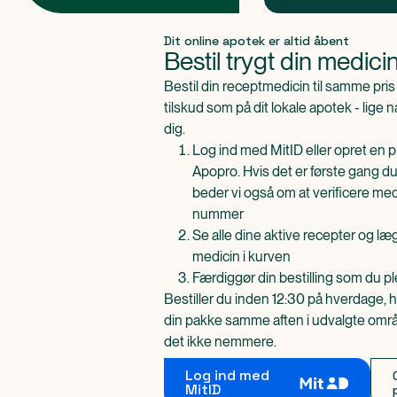
Produkt 1 af 0
Dit online apotek er altid åbent
Bestil trygt din medici
Bestil din receptmedicin til samme pr
tilskud som på dit lokale apotek - lige 
dig.
Log ind med MitID eller opret en pr
Apopro. Hvis det er første gang du
beder vi også om at verificere me
nummer
Se alle dine aktive recepter og l
medicin i kurven
Færdiggør din bestilling som du pl
Bestiller du inden 12:30 på hverdage, h
din pakke samme aften i udvalgte områd
det ikke nemmere.
Log ind med
MitID