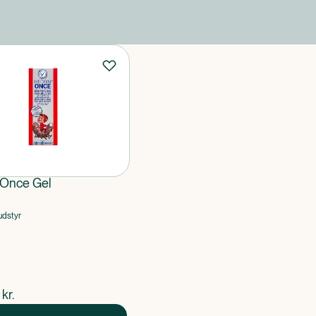
 Once Gel
udstyr
ende pris
kr.