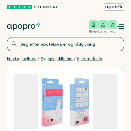
TrustScore 4.8
Gå til hovedindhold
Open/close menu
Log ind
Recept
Log ind
Kurv
Fritid og helbred
/
Sygeplejetilbehør
/
Hjemmetests