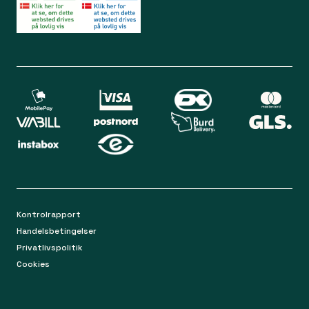
Bliv medlem
Spørgsmål og svar
Din sikkerhed
Levering
Chat
Mandag-torsdag 9.00 - 16.00
Returnering
Fredag 9.00 - 15.00
Kontakt os på mail
apoteket@apopro.dk
På hverdage besvarer vi inden for 24 timer
Kontrolrapport
Handelsbetingelser
Privatlivspolitik
Cookies