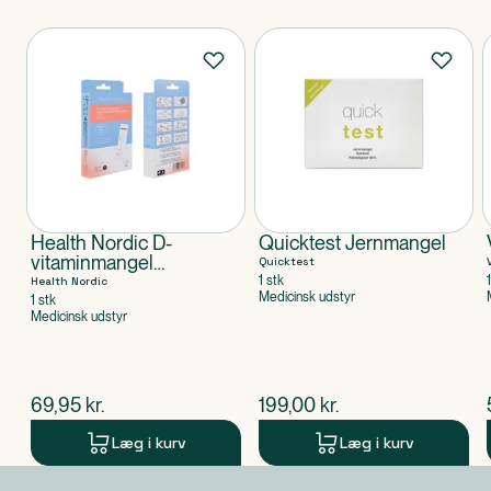
Produkter
Health Nordic D-
Quicktest Jernmangel
vitaminmangel
Quicktest
Hjemmetest
1 stk
Health Nordic
Medicinsk udstyr
1 stk
Medicinsk udstyr
$
nuværende pris
$
nuværende pris
69,95
kr.
199,00
kr.
Læg i kurv
Læg i kurv
Produkt 1 af 0