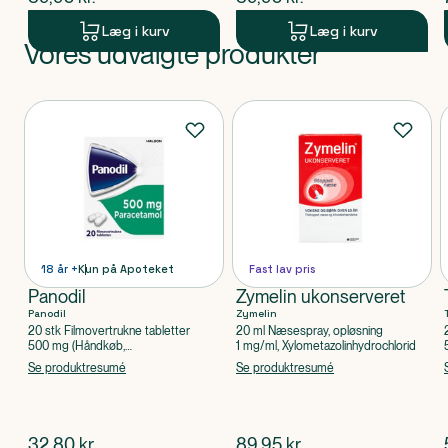
Læg i kurv
Læg i kurv
Vores udvalgte produkter
Produkt 1 af 0
Produkter
18 år +
Kun på Apoteket
Fast lav pris
Panodil
Zymelin ukonserveret
Panodil
Zymelin
20 stk Filmovertrukne tabletter
20 ml Næsespray, opløsning
500 mg (Håndkøb,
1 mg/ml, Xylometazolinhydrochlorid
apoteksforbeholdt), Paracetamol
Se produktresumé
Se produktresumé
$
nuværende pris
$
nuværende pris
32,80
kr.
89,95
kr.