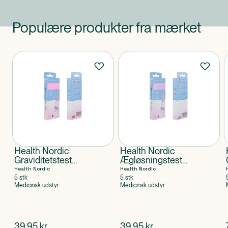
Populære produkter fra mærket
Produkter
Health Nordic
Health Nordic
Graviditetstest
Ægløsningstest
(Strimmel)
(Strimmel)
Health Nordic
Health Nordic
5 stk
5 stk
Medicinsk udstyr
Medicinsk udstyr
$
nuværende pris
$
nuværende pris
39,95
kr.
39,95
kr.