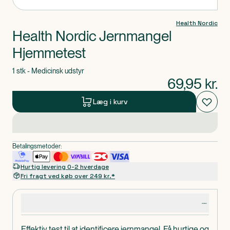
Health Nordic
Health Nordic Jernmangel
Hjemmetest
1 stk - Medicinsk udstyr
69,95
kr.
Læg i kurv
Betalingsmetoder:
Hurtig levering 0-2 hverdage
Fri fragt ved køb over 249 kr.*
Produktdetaljer
Effektiv test til at identificere jernmangel. Få hurtige og