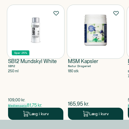
Produkter
Spar 25%
SB12 Mundskyl White
MSM Kapsler
SB12
Natur Drogeriet
250 ml
180 stk
$
gammel pris
109,00
kr.
$
nuværende pris
165,95
kr.
81,75
kr.
Medlemspris
Læg i kurv
Læg i kurv
Produkt 1 af 0