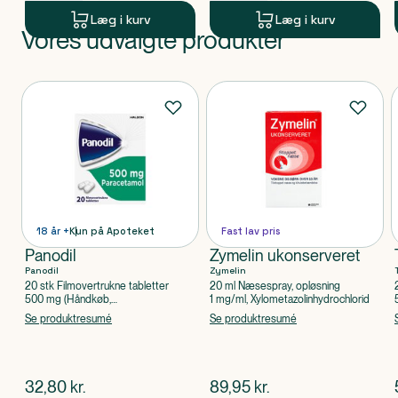
Læg i kurv
Læg i kurv
Vores udvalgte produkter
Produkt 1 af 0
Produkter
18 år +
Kun på Apoteket
Fast lav pris
Panodil
Zymelin ukonserveret
Panodil
Zymelin
20 stk Filmovertrukne tabletter
20 ml Næsespray, opløsning
500 mg (Håndkøb,
1 mg/ml, Xylometazolinhydrochlorid
apoteksforbeholdt), Paracetamol
Se produktresumé
Se produktresumé
$
nuværende pris
$
nuværende pris
32,80
kr.
89,95
kr.