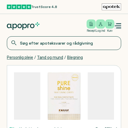
TrustScore 4.8
Gå til hovedindhold
Open/close menu
Log ind
Recept
Log ind
Kurv
Personlig pleje
/
Tand og mund
/
Blegning