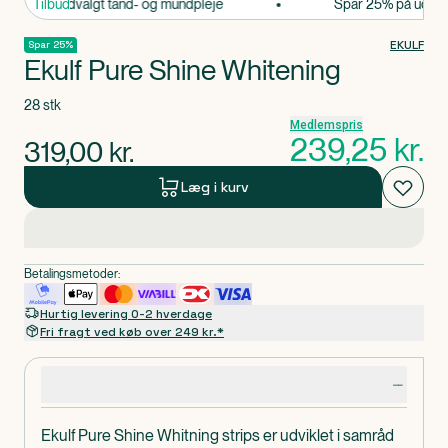
 25% på udvalgt tand- og mundpleje
Tilbud
Spar 25% på udvalgt
EKULF
Spar 25%
Ekulf Pure Shine Whitening
28 stk
Medlemspris
239,25
kr.
319,00
kr.
Læg i kurv
Betalingsmetoder:
Hurtig levering 0-2 hverdage
Fri fragt ved køb over 249 kr.*
Produktdetaljer
Ekulf Pure Shine Whitning strips er udviklet i samråd