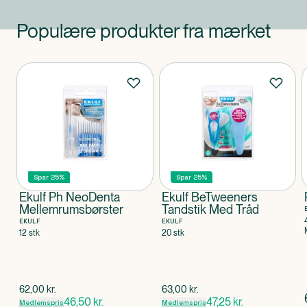
Populære produkter fra mærket
Produkter
Spar 25%
Spar 25%
Ekulf Ph NeoDenta
Ekulf BeTweeners
Mellemrumsbørster
Tandstik Med Tråd
EKULF
EKULF
12 stk
20 stk
$
gammel pris
$
gammel pris
62,00
kr.
63,00
kr.
46,50
kr.
47,25
kr.
Medlemspris
Medlemspris