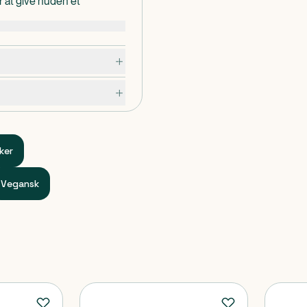
or at give huden et
anske kort tid forbedrer
tivt fine linjer.
rødalgeekstrakt, sodium
mulere
nerere og blødgøre huden.
t fugttilfreds og fastere
sgrupper.
ker
Vegansk