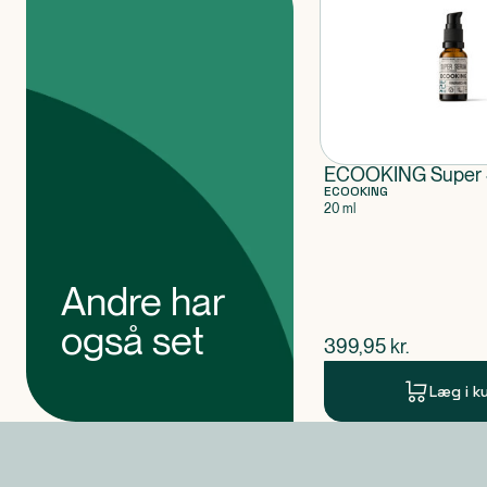
ECOOKING Super 
ECOOKING
20 ml
Andre har
også set
$
nuværende pris
399,95
kr.
Læg i k
Produkt 1 af 0