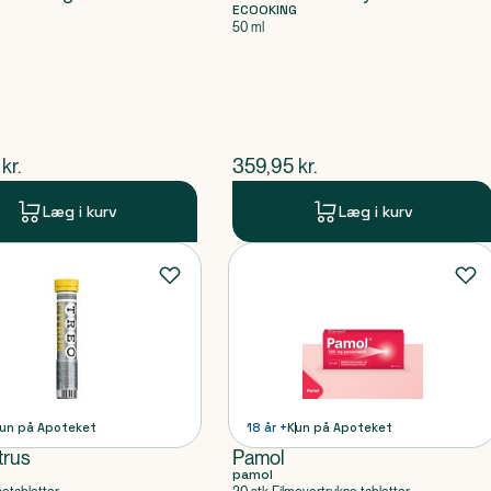
G
ECOOKING
50 ml
ende pris
$
nuværende pris
kr.
359,95
kr.
Læg i kurv
Læg i kurv
un på Apoteket
18 år +
Kun på Apoteket
trus
Pamol
pamol