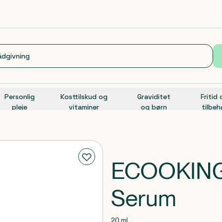
Personlig
Kosttilskud og
Graviditet
Fritid
pleje
vitaminer
og børn
tilbeh
ECOOKING 
Serum
20 ml