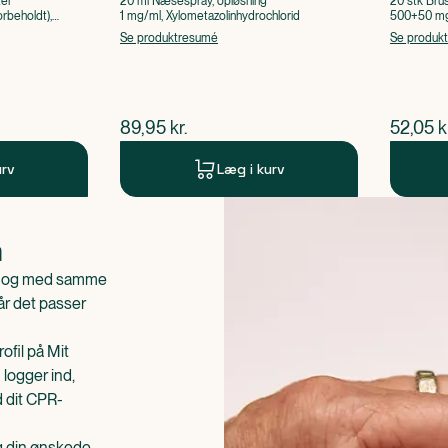
ter
20 ml Næsespray, opløsning
20 stk Bru
rbeholdt),
1 mg/ml, Xylometazolinhydrochlorid
500+50 mg 
Acetylsalic
Se produktresumé
Se produk
$
nuværende pris
$
nuvær
89,95
kr.
52,05
k
urv
Læg i kurv
n
is og med samme
når det passer
ofil på Mit
 logger ind,
d dit CPR-
æg din ønskede