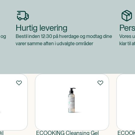
Hurtig levering
Pers
 og
Bestil inden 12:30 på hverdage og modtag dine
Vores u
varer samme aften i udvalgte områder
klar til 
il
ECOOKING Cleansing Gel
ECOOK