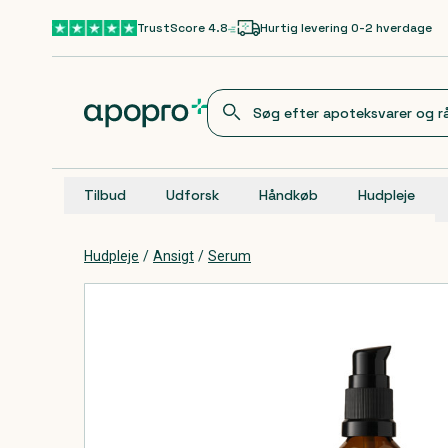
Gå til hovedindhold
TrustScore 4.8
Hurtig levering 0-2 hverdage
Tilbud
Udforsk
Håndkøb
Hudpleje
Hudpleje
/
Ansigt
/
Serum
Produkter