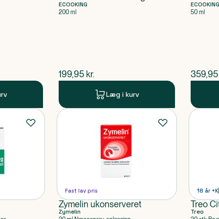
ECOOKING
ECOOKIN
200 ml
50 ml
$
nuværende pris
$
nuvær
199,95
kr.
359,95
urv
Læg i kurv
Fast lav pris
18 år +
K
Zymelin ukonserveret
Treo Ci
Zymelin
Treo