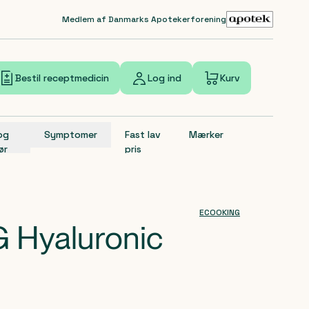
Medlem af Danmarks Apotekerforening
Bestil receptmedicin
Log ind
Kurv
 og
Symptomer
Fast lav
Mærker
ør
pris
ECOOKING
Hyaluronic