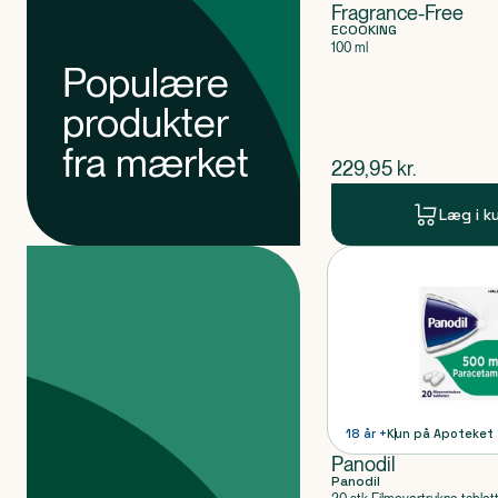
Fragrance-Free
ECOOKING
100 ml
Populære
produkter
fra mærket
$
nuværende pris
229,95
kr.
Læg i k
Produkter
Produkt 1 af 0
18 år +
Kun på Apoteket
Panodil
Panodil