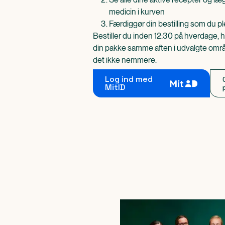
medicin i kurven
Færdiggør din bestilling som du pl
Bestiller du inden 12:30 på hverdage, h
din pakke samme aften i udvalgte områd
det ikke nemmere.
Log ind med
MitID