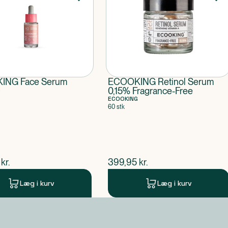
ING Face Serum
ECOOKING Retinol Serum
G
0,15% Fragrance-Free
ECOOKING
60 stk
ende pris
$
nuværende pris
kr.
399,95
kr.
Læg i kurv
Læg i kurv