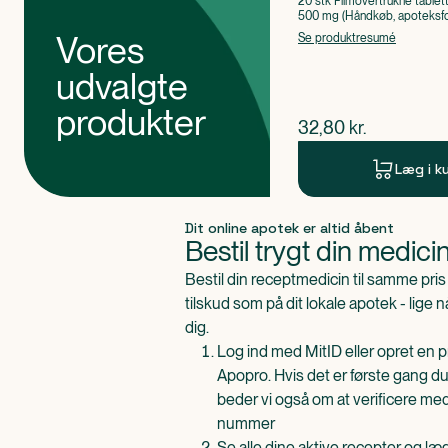
20 stk Filmovertrukne tablet
500 mg (Håndkøb, apoteksfo
Paracetamol
Vores
Se produktresumé
udvalgte
produkter
$
nuværende pris
32,80
kr.
Læg i k
Produkt 1 af 0
Dit online apotek er altid åbent
Bestil trygt din medici
Bestil din receptmedicin til samme pr
tilskud som på dit lokale apotek - lige 
dig.
Log ind med MitID eller opret en pr
Apopro. Hvis det er første gang du
beder vi også om at verificere me
nummer
Se alle dine aktive recepter og l