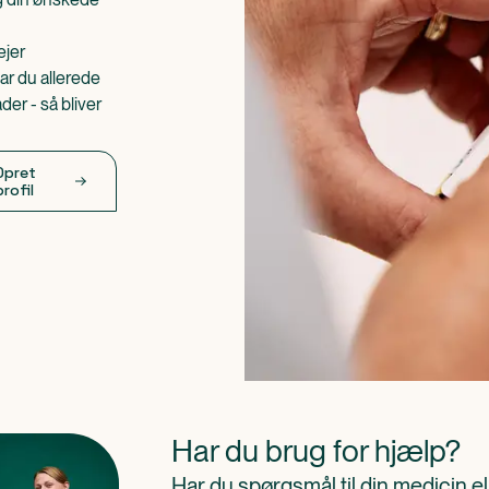
ejer
ar du allerede
er - så bliver
Opret
profil
Har du brug for hjælp?
Har du spørgsmål til din medicin e