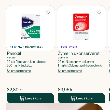
Produkter
18 år +
Kun på Apoteket
Fast lav pris
Panodil
Zymelin ukonserveret
Panodil
Zymelin
20 stk Filmovertrukne tabletter
20 ml Næsespray, opløsning
500 mg (Håndkøb,
1 mg/ml, Xylometazolinhydrochlorid
apoteksforbeholdt), Paracetamol
Se produktresumé
Se produktresumé
$
nuværende pris
$
nuværende pris
32,80
kr.
89,95
kr.
Læg i kurv
Læg i kurv
Produkt 1 af 0