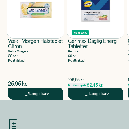
Spar 25%
Væk I Morgen Halstablet
Gerimax Daglig Energi
Citron
Tabletter
Væk i Morgen
Gerimax
20 stk
60 stk
Kosttilskud
Kosttilskud
$
gammel pris
109,95
kr.
$
nuværende pris
25,95
kr.
82,45
kr.
Medlemspris
Læg i kurv
Læg i kurv
Produkt 1 af 0