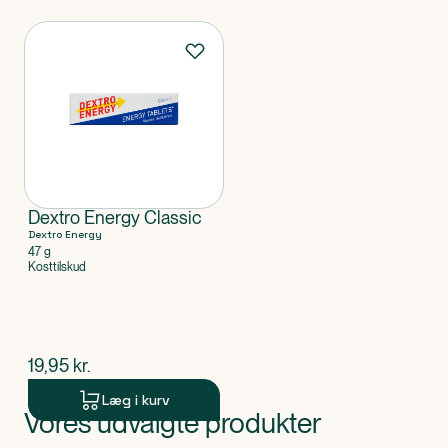
Produkter
Dextro Energy Classic
Dextro Energy
47 g
Kosttilskud
$
nuværende pris
19,95
kr.
Læg i kurv
Vores udvalgte produkter
Produkt 1 af 0