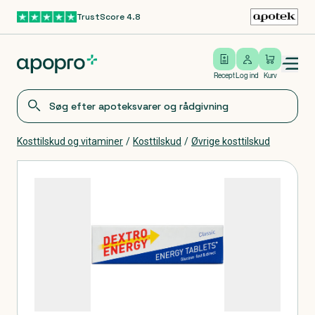
TrustScore 4.8
Gå til hovedindhold
Open/close menu
Log ind
Recept
Log ind
Kurv
Kosttilskud og vitaminer
/
Kosttilskud
/
Øvrige kosttilskud