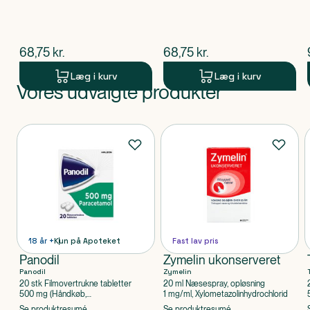
$
nuværende pris
$
nuværende pris
68,75
kr.
68,75
kr.
Læg i kurv
Læg i kurv
Vores udvalgte produkter
Produkt 1 af 0
Produkter
18 år +
Kun på Apoteket
Fast lav pris
Panodil
Zymelin ukonserveret
Panodil
Zymelin
20 stk Filmovertrukne tabletter
20 ml Næsespray, opløsning
500 mg (Håndkøb,
1 mg/ml, Xylometazolinhydrochlorid
apoteksforbeholdt), Paracetamol
Se produktresumé
Se produktresumé