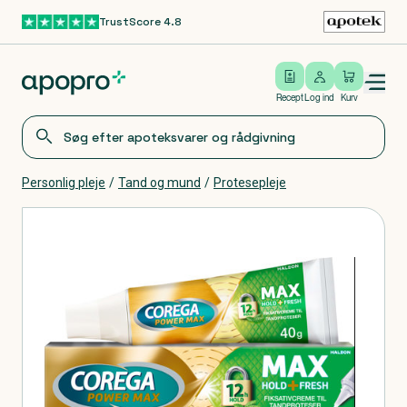
TrustScore 4.8
Gå til hovedindhold
Open/close menu
Log ind
Recept
Log ind
Kurv
Personlig pleje
/
Tand og mund
/
Protesepleje
Produkter