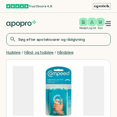
TrustScore 4.8
Gå til hovedindhold
Open/close menu
Log ind
Recept
Log ind
Kurv
Hudpleje
/
Hånd- og fodpleje
/
Håndpleje