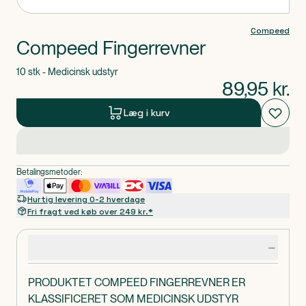
Compeed
Compeed Fingerrevner
10 stk - Medicinsk udstyr
89,95
kr.
Læg i kurv
Betalingsmetoder:
Hurtig levering 0-2 hverdage
Fri fragt ved køb over 249 kr.*
Produktdetaljer
PRODUKTET COMPEED FINGERREVNER ER
KLASSIFICERET SOM MEDICINSK UDSTYR