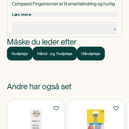
Compeed Fingerrevner er til smertelindring og hurtig
heling af fingerrevner.
Læs mere
Compeed Fingerrevner giver øjeblikkelig
smertelindring og trykaflastning. Plastret beskytter
Specifikationer
sår mod infektion og giver hurtigere heling end
almindelige plastre.
Måske du leder efter
Anvendelse:
Plasteret kommes på fingeren med revner.
Hudpleje
Hånd- og fodpleje
Håndpleje
Kan anvendes ved behov.
Andre har også set
Produkter