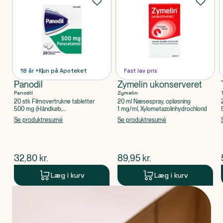
18 år +
Kun på Apoteket
Fast lav pris
Panodil
Zymelin ukonserveret
Panodil
Zymelin
20 stk Filmovertrukne tabletter
20 ml Næsespray, opløsning
500 mg (Håndkøb,
1 mg/ml, Xylometazolinhydrochlorid
apoteksforbeholdt), Paracetamol
Se produktresumé
Se produktresumé
$
nuværende pris
$
nuværende pris
32,80
kr.
89,95
kr.
Læg i kurv
Læg i kurv
Produkt 1 af 0