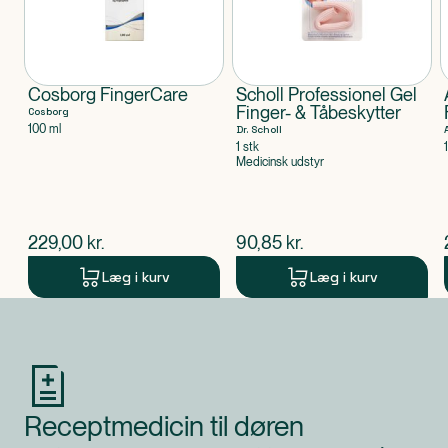
Cosborg FingerCare
Scholl Professionel Gel
Finger- & Tåbeskytter
Cosborg
100 ml
Dr. Scholl
1 stk
Medicinsk udstyr
$
nuværende pris
$
nuværende pris
229,00
kr.
90,85
kr.
Læg i kurv
Læg i kurv
Produkt 1 af 0
Receptmedicin til døren