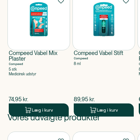
Compeed Vabel Mix
Compeed Vabel Stift
Plaster
Compeed
8 ml
Compeed
5 stk
Medicinsk udstyr
$
nuværende pris
$
nuværende pris
74,95
kr.
89,95
kr.
Læg i kurv
Læg i kurv
Vores udvalgte produkter
Produkt 1 af 0
Produkter