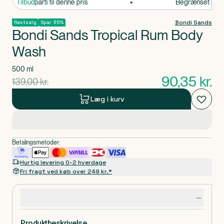
grænset parti til denne pris
Tilbud
Begrænset parti ti
Bondi Sands
Restsalg
Spar 35%
Bondi Sands Tropical Rum Body
Wash
500 ml
90,35
kr.
gammel pris
139,00
kr.
Læg i kurv
Betalingsmetoder:
Hurtig levering 0-2 hverdage
Fri fragt ved køb over 249 kr.*
Produktdetaljer
Produktbeskrivelse