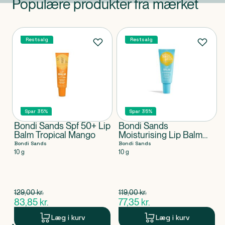
Populære produkter fra mærket
Produkter
Restsalg
Restsalg
Spar 35%
Spar 35%
Bondi Sands Spf 50+ Lip
Bondi Sands
Balm Tropical Mango
Moisturising Lip Balm
Toasted Coconut, 10 g
Bondi Sands
Bondi Sands
10 g
10 g
Spar 45,15 kr.
Spar 41,65 kr.
129,00
kr.
119,00
kr.
$
gammel pris
$
gammel pris
83,85
kr.
77,35
kr.
$
nuværende pris
$
nuværende pris
Læg i kurv
Læg i kurv