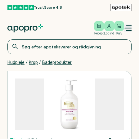
TrustScore 4.8
Gå til hovedindhold
Open/close menu
Log ind
Recept
Log ind
Kurv
Hudpleje
/
Krop
/
Badeprodukter