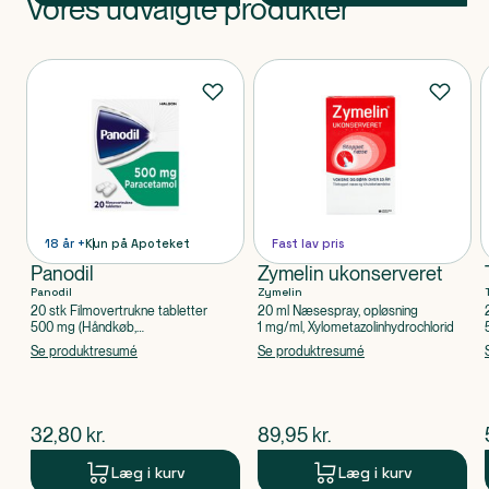
Vores udvalgte produkter
Produkt 1 af 0
Produkter
18 år +
Kun på Apoteket
Fast lav pris
Panodil
Zymelin ukonserveret
Panodil
Zymelin
20 stk Filmovertrukne tabletter
20 ml Næsespray, opløsning
500 mg (Håndkøb,
1 mg/ml, Xylometazolinhydrochlorid
apoteksforbeholdt), Paracetamol
Se produktresumé
Se produktresumé
$
nuværende pris
$
nuværende pris
32,80
kr.
89,95
kr.
Læg i kurv
Læg i kurv