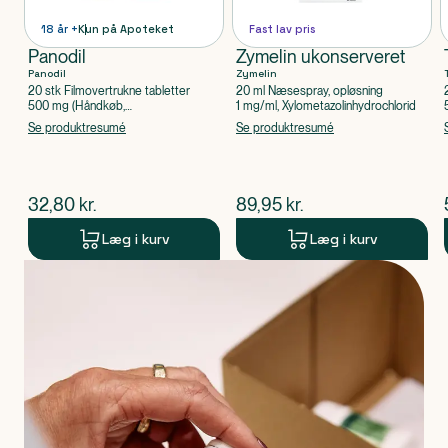
18 år +
Kun på Apoteket
Fast lav pris
Panodil
Zymelin ukonserveret
Panodil
Zymelin
20 stk Filmovertrukne tabletter
20 ml Næsespray, opløsning
500 mg (Håndkøb,
1 mg/ml, Xylometazolinhydrochlorid
apoteksforbeholdt), Paracetamol
Se produktresumé
Se produktresumé
$
nuværende pris
$
nuværende pris
32,80
kr.
89,95
kr.
Læg i kurv
Læg i kurv
Produkt 1 af 0