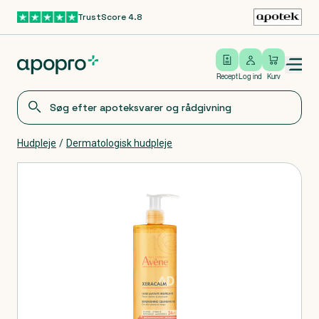
TrustScore 4.8
Gå til hovedindhold
Open/close menu
Log ind
Recept
Log ind
Kurv
Hudpleje
/
Dermatologisk hudpleje
Produkter