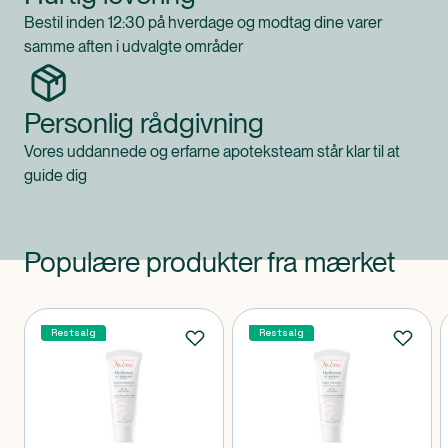
Bestil inden 12:30 på hverdage og modtag dine varer
samme aften i udvalgte områder
Personlig rådgivning
Vores uddannede og erfarne apoteksteam står klar til at
guide dig
Populære produkter fra mærket
Produkter
Restsalg
Restsalg