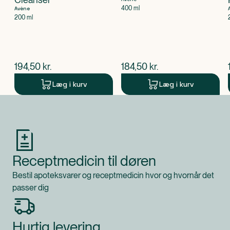
400 ml
Avène
200 ml
$
nuværende pris
$
nuværende pris
194,50
kr.
184,50
kr.
Læg i kurv
Læg i kurv
Produkt 1 af 0
Receptmedicin til døren
Bestil apoteksvarer og receptmedicin hvor og hvornår det
passer dig
Hurtig levering