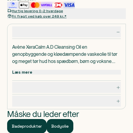
Hurtig levering 0-2 hverdage
Fri fragt ved køb over 249 kr.*
Produktdetaljer
Avène XeraCalm A.D Cleansing Oil en
genopbyggende og kløedæmpende vaskeolie til tør
og meget tør hud hos spædbørn, børn og voksne.
Renser skånsomt og beskytter mod den udtørrende
Læs mere
virkning af postevand. Uden parfume. Dermatologisk
testet.
Dosering, opbevaring og indhold
Specifikationer
Måske du leder efter
Badeprodukter
Bodyolie