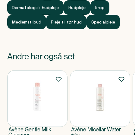
Dermatologisk hudpleje
Hudpleje
Krop
Medlemstilbud
Pleje til tør hud
Specialpleje
Andre har også set
Produkter
Avène Gentle Milk
Avène Micellar Water
Cleanser
Avène