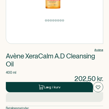
Produkt 1 af 0
Avène
Avène XeraCalm A.D Cleansing
Oil
400 ml
202,50
kr.
Læg i kurv
Betalingsmetoder: