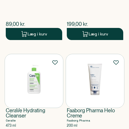
$
nuværende pris
$
nuværende pris
89,00
kr.
199,00
kr.
Læg i kurv
Læg i kurv
CeraVe Hydrating
Faaborg Pharma Helo
Cleanser
Creme
CeraVe
Faaborg Pharma
473 ml
200 ml