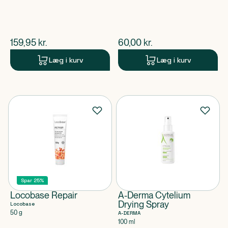
$
nuværende pris
$
nuværende pris
159,95
kr.
60,00
kr.
Læg i kurv
Læg i kurv
Spar 25%
Locobase Repair
A-Derma Cytelium
Drying Spray
Locobase
50 g
A-DERMA
100 ml