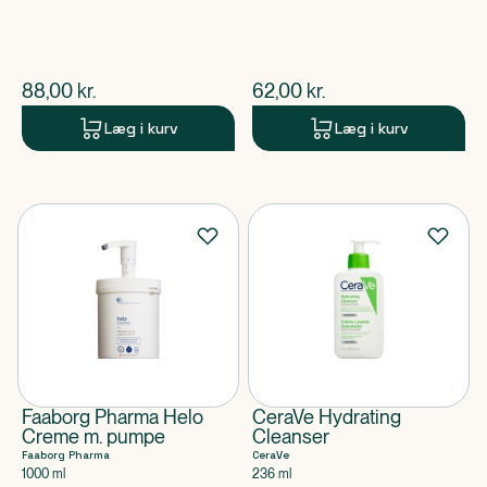
$
nuværende pris
$
nuværende pris
88,00
kr.
62,00
kr.
Læg i kurv
Læg i kurv
Faaborg Pharma Helo
CeraVe Hydrating
Creme m. pumpe
Cleanser
Faaborg Pharma
CeraVe
1000 ml
236 ml