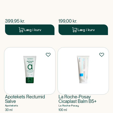
$
nuværende pris
$
nuværende pris
399,95
kr.
199,00
kr.
Læg i kurv
Læg i kurv
Apotekets Rectumid
La Roche-Posay
Salve
Cicaplast Balm B5+
Apotekets
La Roche-Posay
30 ml
100 ml