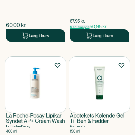
$
gammel pris
67,95
kr.
$
nuværende pris
60,00
kr.
50,95
kr.
Medlemspris
Læg i kurv
Læg i kurv
La Roche-Posay Lipikar
Apotekets Kølende Gel
Syndet AP+ Cream Wash
Til Ben & Fødder
La Roche-Posay
Apotekets
400 ml
150 ml