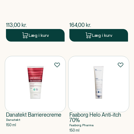
$
nuværende pris
$
nuværende pris
113,00
kr.
164,00
kr.
Læg i kurv
Læg i kurv
Danatekt Barrierecreme
Faaborg Helo Anti-itch
70%
Danatekt
150 ml
Faaborg Pharma
150 ml