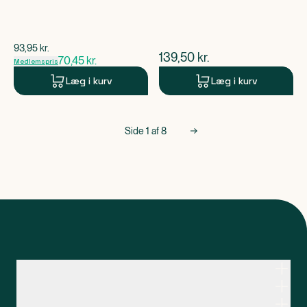
$
gammel pris
93,95
kr.
$
nuværende pris
139,50
kr.
70,45
kr.
Medlemspris
Læg i kurv
Læg i kurv
Side
1
af
8
Kontakt apoteksteamet
Genveje
Om Apopro