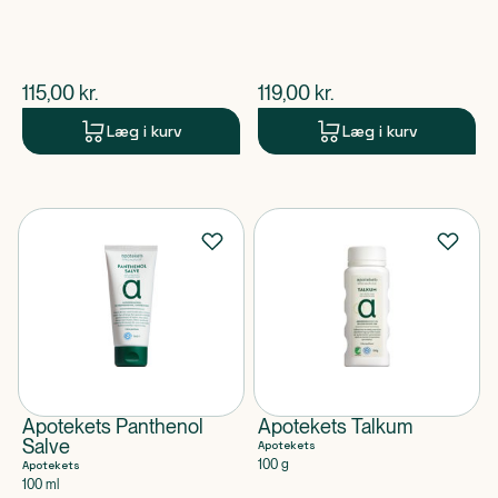
$
nuværende pris
$
nuværende pris
115,00
kr.
119,00
kr.
Læg i kurv
Læg i kurv
Apotekets Panthenol
Apotekets Talkum
Salve
Apotekets
100 g
Apotekets
100 ml