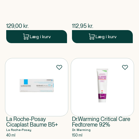
$
nuværende pris
$
nuværende pris
129,00
kr.
112,95
kr.
Læg i kurv
Læg i kurv
La Roche-Posay
Dr.Warming Critical Care
Cicaplast Baume B5+
Fedtcreme 92%
La Roche-Posay
Dr. Warming
40 ml
150 ml