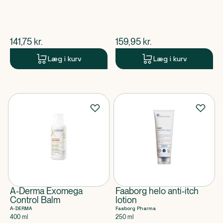
$
nuværende pris
$
nuværende pris
141,75
kr.
159,95
kr.
Læg i kurv
Læg i kurv
A-Derma Exomega
Faaborg helo anti-itch
Control Balm
lotion
A-DERMA
Faaborg Pharma
400 ml
250 ml