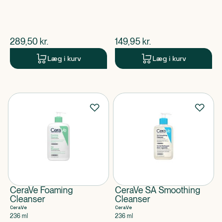
$
nuværende pris
$
nuværende pris
289,50
kr.
149,95
kr.
Læg i kurv
Læg i kurv
CeraVe Foaming
CeraVe SA Smoothing
Cleanser
Cleanser
CeraVe
CeraVe
236 ml
236 ml