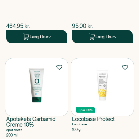
$
nuværende pris
$
nuværende pris
464,95
kr.
95,00
kr.
Læg i kurv
Læg i kurv
Spar 25%
Apotekets Carbamid
Locobase Protect
Creme 10%
Locobase
100 g
Apotekets
200 ml