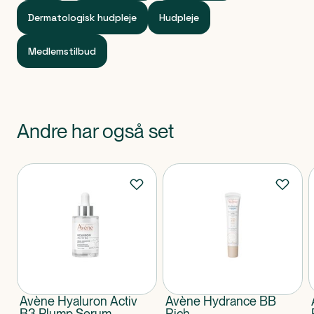
Dermatologisk hudpleje
Hudpleje
Medlemstilbud
Andre har også set
Produkter
Avène Hyaluron Activ
Avène Hydrance BB
B3 Plump Serum
Rich