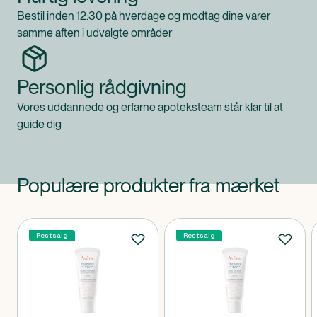
Bestil inden 12:30 på hverdage og modtag dine varer
samme aften i udvalgte områder
Personlig rådgivning
Vores uddannede og erfarne apoteksteam står klar til at
guide dig
Populære produkter fra mærket
Produkter
Restsalg
Restsalg