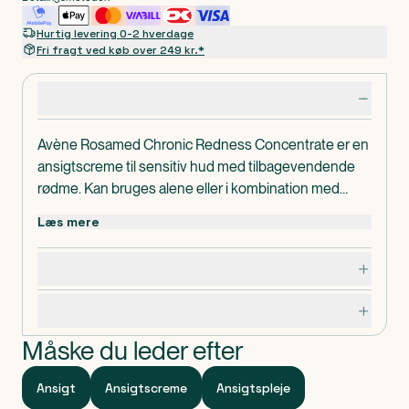
Hurtig levering 0-2 hverdage
Fri fragt ved køb over 249 kr.*
Produktdetaljer
Avène Rosamed Chronic Redness Concentrate er en
ansigtscreme til sensitiv hud med tilbagevendende
rødme. Kan bruges alene eller i kombination med
medicinsk behandling. Reducerer synligheden af
Læs mere
rødme, også permanent rødme, og forlænger
hvileperioder mellem udbrud af rødme. Beroliger
Dosering, opbevaring og indhold
øjeblikkeligt fornemmelsen af varme i huden samt
ubehag som følge af rødme. Fugter i op til 24 timer og
Specifikationer
genopbygger hudens komfort. Let og ikke-fedtet
creme, som absorberes hurtigt. Til alle hudtyper. God
Måske du leder efter
under makeup. Uden parfume. Dermatologisk testet.
Ansigt
Ansigtscreme
Ansigtspleje