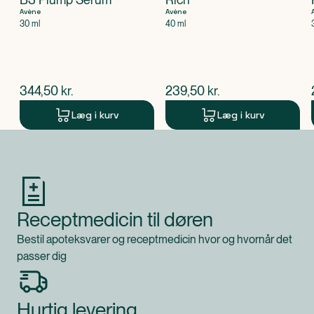
Avène
Avène
30 ml
40 ml
$
nuværende pris
$
nuværende pris
344,50
kr.
239,50
kr.
Læg i kurv
Læg i kurv
Produkt 1 af 0
Receptmedicin til døren
Bestil apoteksvarer og receptmedicin hvor og hvornår det
passer dig
Hurtig levering