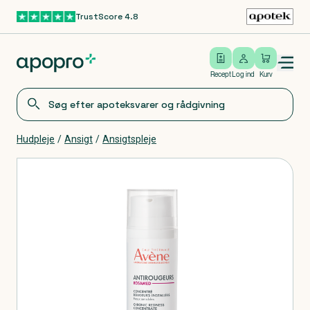
TrustScore 4.8
Gå til hovedindhold
Open/close menu
Log ind
Recept
Log ind
Kurv
Hudpleje
/
Ansigt
/
Ansigtspleje
Produkter