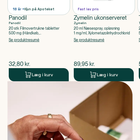
18 år +
Kun på Apoteket
Fast lav pris
Panodil
Zymelin ukonserveret
Panodil
Zymelin
20 stk Filmovertrukne tabletter
20 ml Næsespray, opløsning
500 mg (Håndkøb,
1 mg/ml, Xylometazolinhydrochlorid
apoteksforbeholdt), Paracetamol
Se produktresumé
Se produktresumé
$
nuværende pris
$
nuværende pris
32,80
kr.
89,95
kr.
Læg i kurv
Læg i kurv
Produkt 1 af 0