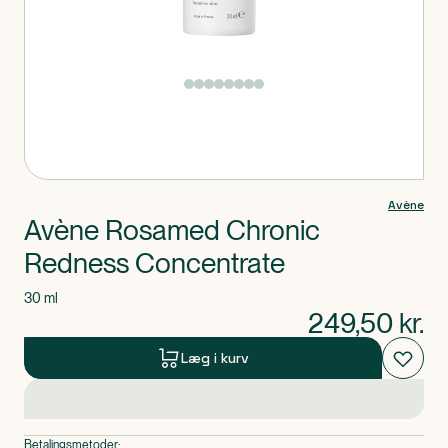
Produkt 1 af 0
Avène
Avène Rosamed Chronic
Redness Concentrate
30 ml
249,50
kr.
Læg i kurv
Betalingsmetoder: