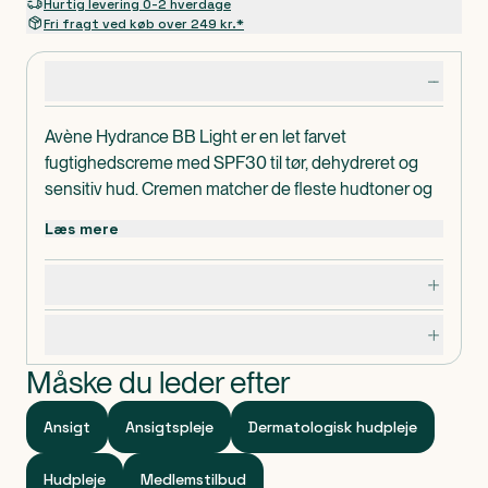
Hurtig levering 0-2 hverdage
Fri fragt ved køb over 249 kr.*
Produktdetaljer
Avène Hydrance BB Light er en let farvet
fugtighedscreme med SPF30 til tør, dehydreret og
sensitiv hud. Cremen matcher de fleste hudtoner og
smelter øjeblikkeligt ind i huden.
Læs mere
Hydrance BB Light giver kulør og beskytter huden
mod UV-stråling og påvirkninger udefra (frie radikaler,
Dosering, opbevaring og indhold
forurening). Cremen indeholder Cohederm og Avène
Termalkildevand, der giver intensiv fugt ved at
Specifikationer
stabilisere hudens hydrolipide film. Derudover
genopretter den hudbarrieren, så fordampningen
Måske du leder efter
mindskes.
Den omgående og intensive langvarige fugttilførsel
Ansigt
Ansigtspleje
Dermatologisk hudpleje
sikrer optimal velvære. Huden efterlades blød, smidig
og genopfrisket. Kamuflerer ujævnheder og giver en
Hudpleje
Medlemstilbud