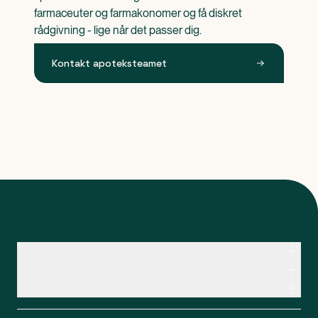
farmaceuter og farmakonomer og få diskret 
rådgivning - lige når det passer dig.
Kontakt apoteksteamet
Kontakt apoteksteamet
Genveje
Om Apopro
Apopro Online Apotek
CVR: 37983446
Apopro guider