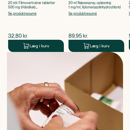
20 stk Filmovertrukne tabletter
20 ml Næsespray, opløsning
500 mg (Håndkøb,
1 mg/ml, Xylometazolinhydrochlorid
apoteksforbeholdt), Paracetamol
Se produktresumé
Se produktresumé
$
nuværende pris
$
nuværende pris
32,80
kr.
89,95
kr.
Læg i kurv
Læg i kurv
Produkt 1 af 0