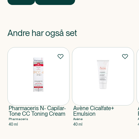
naturlig glød. Mild duft. Dermatologisk testet.
Andre har også set
Produkter
Pharmaceris N- Capilar-
Avène Cicalfate+
Tone CC Toning Cream
Emulsion
Pharmaceris
Avène
40 ml
40 ml