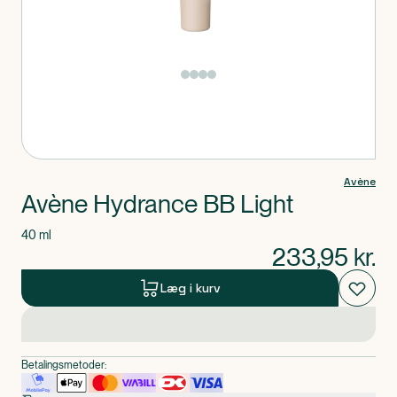
Produkt 1 af 0
Avène
Avène Hydrance BB Light
40 ml
233,95
kr.
Læg i kurv
Betalingsmetoder: