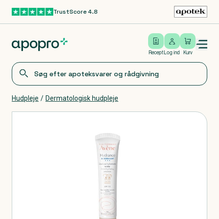
TrustScore 4.8
Gå til hovedindhold
Open/close menu
Log ind
Recept
Log ind
Kurv
Hudpleje
/
Dermatologisk hudpleje
Produkter