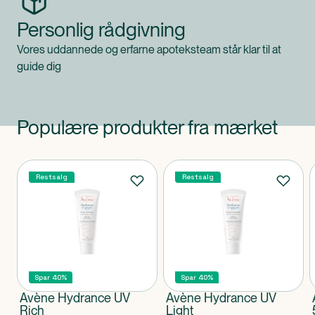
Personlig rådgivning
Vores uddannede og erfarne apoteksteam står klar til at
guide dig
Populære produkter fra mærket
Produkter
Restsalg
Restsalg
Spar 40%
Spar 40%
Avène Hydrance UV
Avène Hydrance UV
Rich
Light