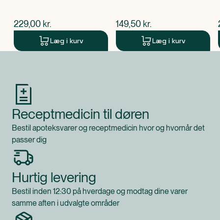
$
nuværende pris
$
nuværende pris
229,00
kr.
149,50
kr.
Læg i kurv
Læg i kurv
Produkt 1 af 0
Receptmedicin til døren
Bestil apoteksvarer og receptmedicin hvor og hvornår det
passer dig
Hurtig levering
Bestil inden 12:30 på hverdage og modtag dine varer
samme aften i udvalgte områder