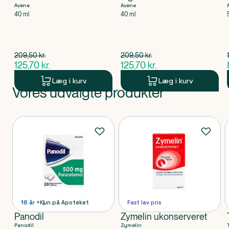
Avène
Avène
40 ml
40 ml
Spar 83,80 kr.
Spar 83,80 kr.
209,50
kr.
209,50
kr.
$
gammel pris
$
gammel pris
125,70
kr.
125,70
kr.
$
nuværende pris
$
nuværende pris
Læg i kurv
Læg i kurv
Vores udvalgte produkter
Produkt 1 af 0
Produkter
18 år +
Kun på Apoteket
Fast lav pris
Panodil
Zymelin ukonserveret
Panodil
Zymelin