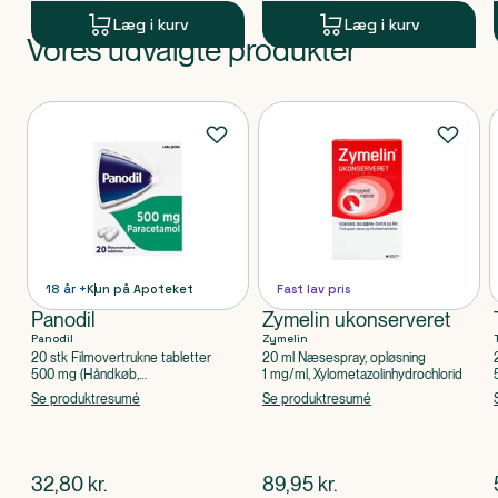
Læg i kurv
Læg i kurv
Vores udvalgte produkter
Produkt 1 af 0
Produkter
18 år +
Kun på Apoteket
Fast lav pris
Panodil
Zymelin ukonserveret
Panodil
Zymelin
20 stk Filmovertrukne tabletter
20 ml Næsespray, opløsning
500 mg (Håndkøb,
1 mg/ml, Xylometazolinhydrochlorid
apoteksforbeholdt), Paracetamol
Se produktresumé
Se produktresumé
$
nuværende pris
$
nuværende pris
32,80
kr.
89,95
kr.