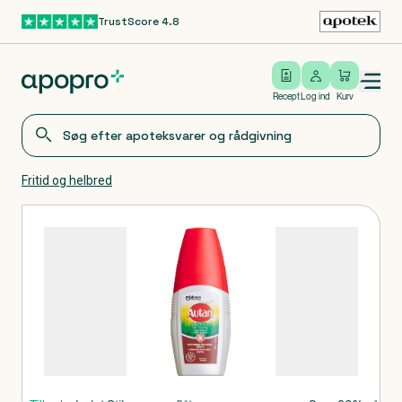
TrustScore 4.8
Gå til hovedindhold
Open/close menu
Log ind
Recept
Log ind
Kurv
Fritid og helbred