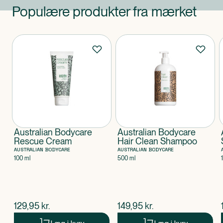
Populære produkter fra mærket
Produkter
Australian Bodycare
Australian Bodycare
Rescue Cream
Hair Clean Shampoo
AUSTRALIAN BODYCARE
AUSTRALIAN BODYCARE
100 ml
500 ml
$
nuværende pris
$
nuværende pris
129,95
kr.
149,95
kr.