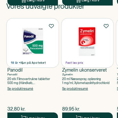
Læg i kurv
Læg i kurv
Vores udvalgte produkter
Produkt 1 af 0
Produkter
18 år +
Kun på Apoteket
Fast lav pris
Panodil
Zymelin ukonserveret
Panodil
Zymelin
20 stk Filmovertrukne tabletter
20 ml Næsespray, opløsning
500 mg (Håndkøb,
1 mg/ml, Xylometazolinhydrochlorid
apoteksforbeholdt), Paracetamol
Se produktresumé
Se produktresumé
$
nuværende pris
$
nuværende pris
32,80
kr.
89,95
kr.