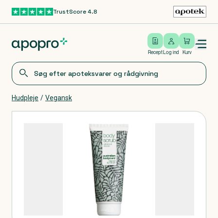
TrustScore 4.8
Gå til hovedindhold
Open/close menu
Log ind
Recept
Log ind
Kurv
Hudpleje
/
Vegansk