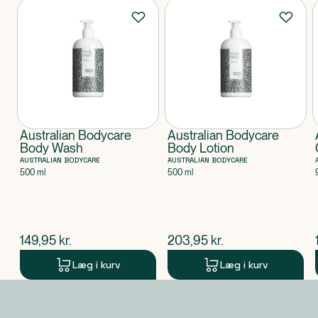
Produkter
Australian Bodycare
Australian Bodycare
Body Wash
Body Lotion
AUSTRALIAN BODYCARE
AUSTRALIAN BODYCARE
500 ml
500 ml
$
nuværende pris
$
nuværende pris
149,95
kr.
203,95
kr.
Læg i kurv
Læg i kurv
Produkt 1 af 0