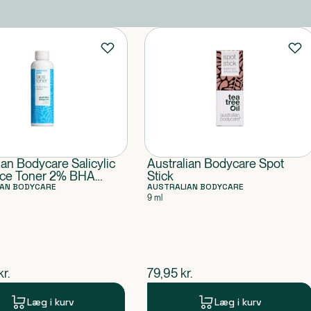
ian Bodycare Salicylic
Australian Bodycare Spot
ace Toner 2% BHA
Stick
nt
IAN BODYCARE
AUSTRALIAN BODYCARE
9 ml
ende pris
$
nuværende pris
kr.
79,95
kr.
Læg i kurv
Læg i kurv