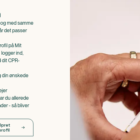
n
is og med samme
når det passer
ofil på Mit
 logger ind,
d dit CPR-
æg din ønskede
ejer
ar du allerede
er - så bliver
Opret
profil