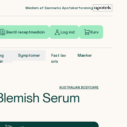
Medlem af Danmarks Apotekerforening
Bestil receptmedicin
Log ind
Kurv
 og
Symptomer
Fast lav
Mærker
ør
pris
AUSTRALIAN BODYCARE
 Blemish Serum