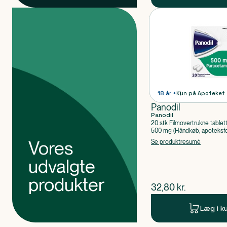
Produkter
Produkt 1 af 0
18 år +
Kun på Apoteket
Panodil
Panodil
20 stk Filmovertrukne tablet
500 mg (Håndkøb, apoteksfo
Paracetamol
Vores
Se produktresumé
udvalgte
produkter
$
nuværende pris
32,80
kr.
Læg i k