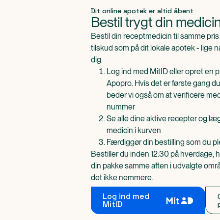
Produkt 1 af 0
Dit online apotek er altid åbent
Bestil trygt din medici
Bestil din receptmedicin til samme pr
tilskud som på dit lokale apotek - lige 
dig.
Log ind med MitID eller opret en pr
Apopro. Hvis det er første gang du
beder vi også om at verificere me
nummer
Se alle dine aktive recepter og l
medicin i kurven
Færdiggør din bestilling som du pl
Bestiller du inden 12:30 på hverdage, h
din pakke samme aften i udvalgte områd
det ikke nemmere.
Log ind med
MitID