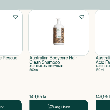
re Rescue
Australian Bodycare Hair
Austral
Clean Shampoo
Acid F
AUSTRALIAN BODYCARE
Exfolia
AUSTRAL
500 ml
150 ml
$
nuværende pris
$
nuvær
149,95
kr.
149,95
urv
Læg i kurv