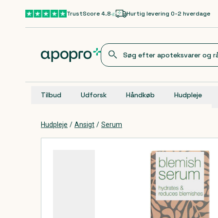
Gå til hovedindhold
TrustScore 4.8
Hurtig levering 0-2 hverdage
Tilbud
Udforsk
Håndkøb
Hudpleje
Hudpleje
/
Ansigt
/
Serum