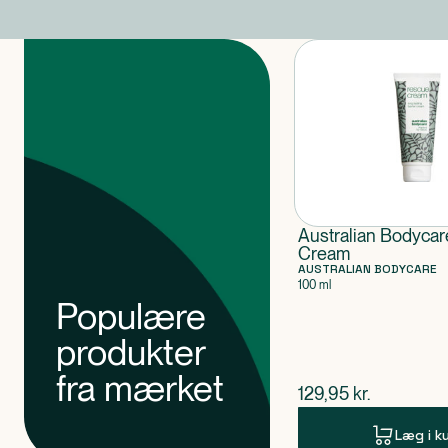
Produkter
Australian Bodyca
Cream
AUSTRALIAN BODYCARE
100 ml
Populære
produkter
fra mærket
$
nuværende pris
129,95
kr.
Læg i k