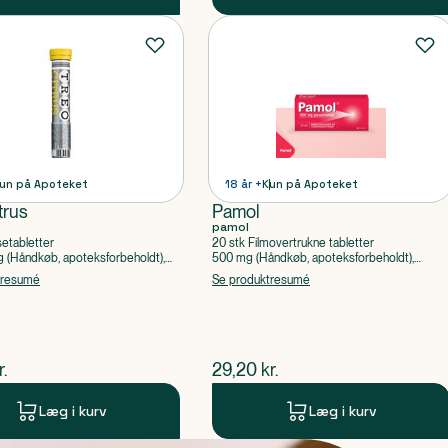
un på Apoteket
18 år +
Kun på Apoteket
trus
Pamol
pamol
setabletter
20 stk Filmovertrukne tabletter
(Håndkøb, apoteksforbeholdt),
500 mg (Håndkøb, apoteksforbeholdt),
ylsyre, Caffein
Paracetamol
tresumé
Se produktresumé
ende pris
$
nuværende pris
r.
29,20
kr.
Læg i kurv
Læg i kurv