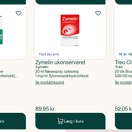
Fast lav pris
18 år +
K
Zymelin ukonserveret
Treo Ci
Zymelin
Treo
ter
20 ml Næsespray, opløsning
20 stk Bru
rbeholdt),
1 mg/ml, Xylometazolinhydrochlorid
500+50 mg 
Acetylsalic
Se produktresumé
Se produk
$
nuværende pris
$
nuvær
89,95
kr.
52,05
k
urv
Læg i kurv