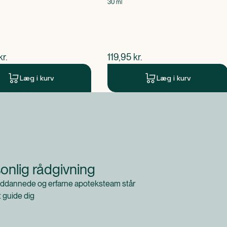
30 ml
ende pris
$
nuværende pris
kr.
119,95
kr.
Læg i kurv
Læg i kurv
onlig rådgivning
ddannede og erfarne apoteksteam står
at guide dig