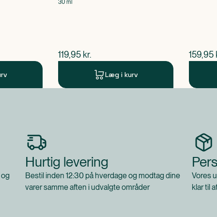
30 ml
$
nuværende pris
$
nuvær
119,95
kr.
159,95
urv
Læg i kurv
Hurtig levering
Pers
 og
Bestil inden 12:30 på hverdage og modtag dine
Vores u
varer samme aften i udvalgte områder
klar til 