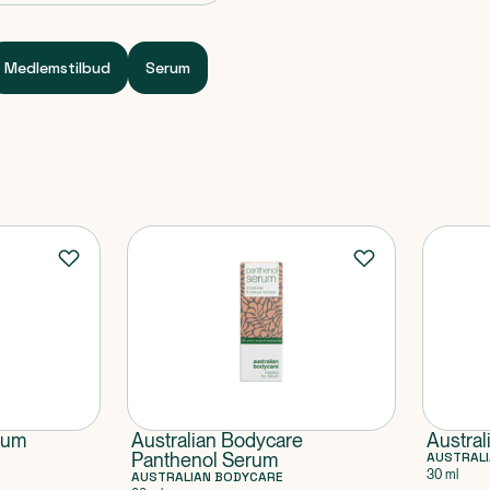
Medlemstilbud
Serum
rum
Australian Bodycare
Austral
Panthenol Serum
AUSTRAL
30 ml
AUSTRALIAN BODYCARE