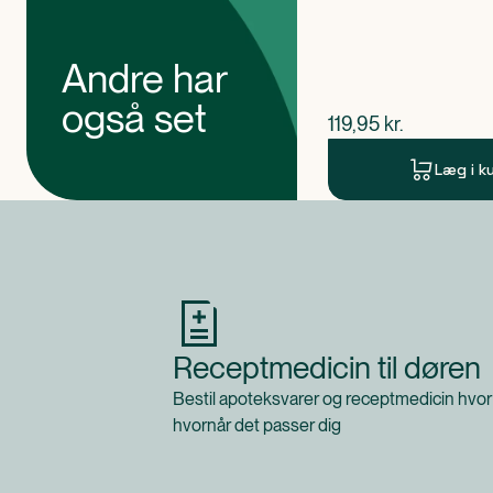
Andre har
også set
$
nuværende pris
119,95
kr.
Læg i k
Produkt 1 af 0
Receptmedicin til døren
Bestil apoteksvarer og receptmedicin hvor
hvornår det passer dig