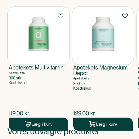
Produkter
Apotekets Multivitamin
Apotekets Magnesium
Depot
Apotekets
300 stk
Apotekets
Kosttilskud
200 stk
Kosttilskud
$
nuværende pris
$
nuværende pris
119,00
kr.
129,00
kr.
Læg i kurv
Læg i kurv
Vores udvalgte produkter
Produkt 1 af 0