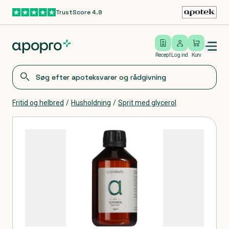
TrustScore 4.8
Gå til hovedindhold
Open/close menu
Log ind
Recept
Log ind
Kurv
Fritid og helbred
/
Husholdning
/
Sprit med glycerol