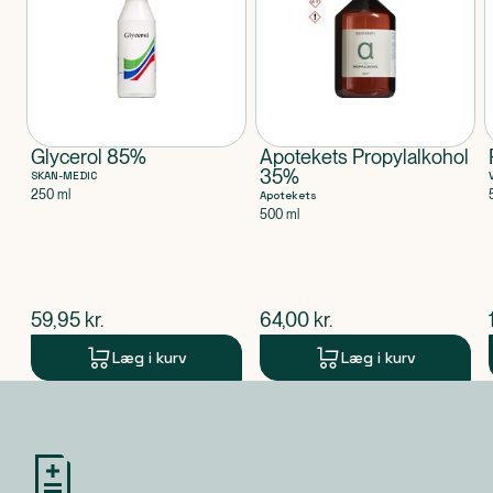
Glycerol 85%
Apotekets Propylalkohol
35%
SKAN-MEDIC
250 ml
Apotekets
500 ml
$
nuværende pris
$
nuværende pris
59,95
kr.
64,00
kr.
Læg i kurv
Læg i kurv
Produkt 1 af 0