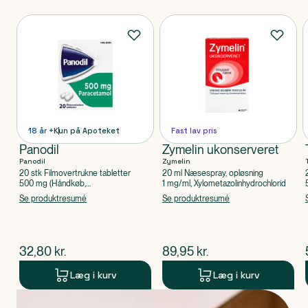
Produkter
18 år +
Kun på Apoteket
Fast lav pris
Panodil
Zymelin ukonserveret
Panodil
Zymelin
20 stk Filmovertrukne tabletter
20 ml Næsespray, opløsning
500 mg (Håndkøb,
1 mg/ml, Xylometazolinhydrochlorid
apoteksforbeholdt), Paracetamol
Se produktresumé
Se produktresumé
$
nuværende pris
$
nuværende pris
32,80
kr.
89,95
kr.
Læg i kurv
Læg i kurv
Produkt 1 af 0