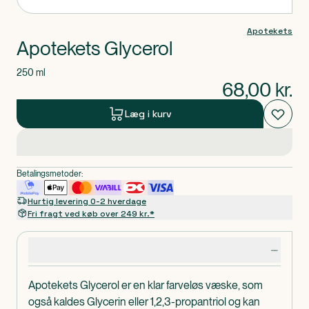
Apotekets
Apotekets Glycerol
250 ml
68,00
kr.
Læg i kurv
Betalingsmetoder:
Hurtig levering 0-2 hverdage
Fri fragt ved køb over 249 kr.*
Produktdetaljer
Apotekets Glycerol er en klar farveløs væske, som
også kaldes Glycerin eller 1,2,3-propantriol og kan