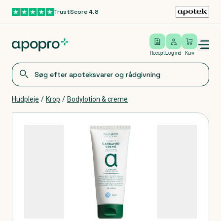
TrustScore 4.8
Gå til hovedindhold
Open/close menu
Log ind
Recept
Log ind
Kurv
Hudpleje
/
Krop
/
Bodylotion & creme