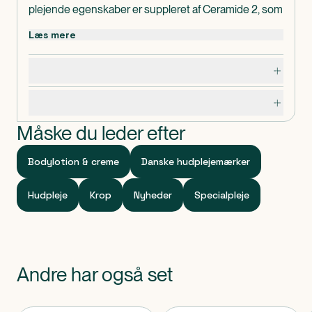
plejende egenskaber er suppleret af Ceramide 2, som
hjælper med at binde og bevare fugten i huden.
Læs mere
Dosering, opbevaring og indhold
Specifikationer
Måske du leder efter
Bodylotion & creme
Danske hudplejemærker
Hudpleje
Krop
Nyheder
Specialpleje
Andre har også set