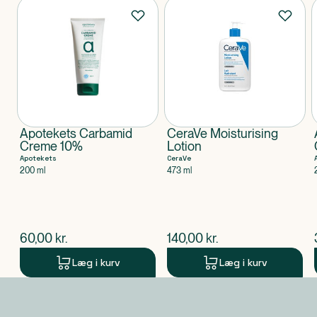
Produkter
Apotekets Carbamid
CeraVe Moisturising
Creme 10%
Lotion
Apotekets
CeraVe
200 ml
473 ml
$
nuværende pris
$
nuværende pris
60,00
kr.
140,00
kr.
Læg i kurv
Læg i kurv
Produkt 1 af 0