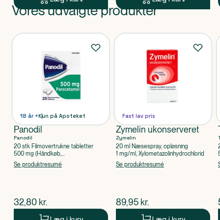
Vores udvalgte produkter
Produkt 1 af 0
Produkter
18 år +
Kun på Apoteket
Fast lav pris
Panodil
Zymelin ukonserveret
Panodil
Zymelin
20 stk Filmovertrukne tabletter
20 ml Næsespray, opløsning
500 mg (Håndkøb,
1 mg/ml, Xylometazolinhydrochlorid
apoteksforbeholdt), Paracetamol
Se produktresumé
Se produktresumé
$
nuværende pris
$
nuværende pris
32,80
kr.
89,95
kr.
Læg i kurv
Læg i kurv