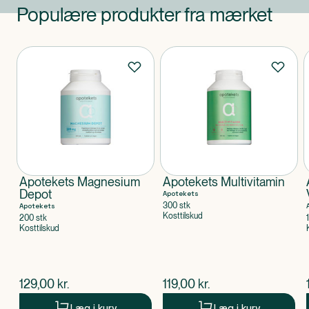
Populære produkter fra mærket
Produkter
Apotekets Magnesium
Apotekets Multivitamin
Depot
Apotekets
300 stk
Apotekets
Kosttilskud
200 stk
Kosttilskud
$
nuværende pris
$
nuværende pris
129,00
kr.
119,00
kr.
Læg i kurv
Læg i kurv