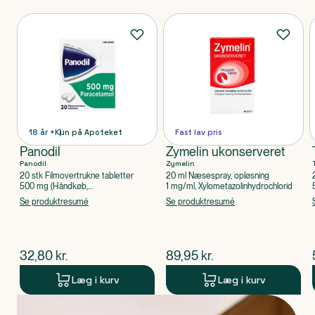
Produkter
18 år +
Kun på Apoteket
Fast lav pris
Panodil
Zymelin ukonserveret
Panodil
Zymelin
20 stk Filmovertrukne tabletter
20 ml Næsespray, opløsning
500 mg (Håndkøb,
1 mg/ml, Xylometazolinhydrochlorid
apoteksforbeholdt), Paracetamol
Se produktresumé
Se produktresumé
$
nuværende pris
$
nuværende pris
32,80
kr.
89,95
kr.
Læg i kurv
Læg i kurv
Produkt 1 af 0