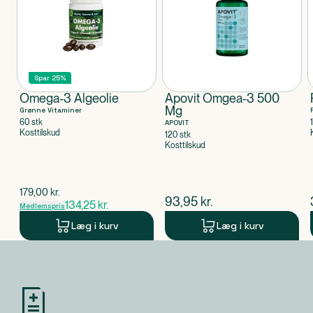
Dispenseringsform
Kapsler
Spar 25%
Omega-3 Algeolie
Apovit Omgea-3 500
Mg
Grønne Vitaminer
60 stk
APOVIT
Kosttilskud
120 stk
Kosttilskud
$
gammel pris
179,00
kr.
$
nuværende pris
93,95
kr.
134,25
kr.
Medlemspris
Læg i kurv
Læg i kurv
Produkt 1 af 0