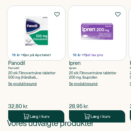
Produkter
18 år +
Kun på Apoteket
18 år +
Fast lav pris
Panodil
Ipren
Panodil
Ipren
20 stk Filmovertrukne tabletter
20 stk Filmovertrukne tabletter
500 mg (Håndkøb,
200 mg, Ibuprofen
apoteksforbeholdt), Paracetamol
Se produktresumé
Se produktresumé
$
nuværende pris
$
nuværende pris
32,80
kr.
28,95
kr.
Læg i kurv
Læg i kurv
Vores udvalgte produkter
Produkt 1 af 0