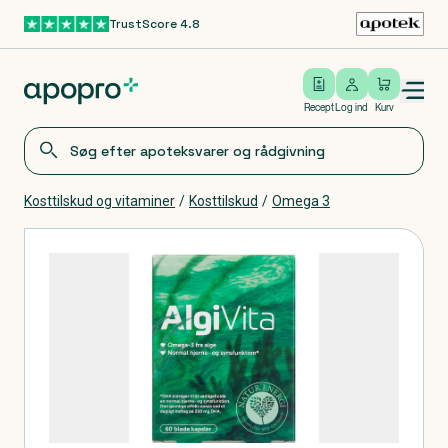
TrustScore 4.8
Gå til hovedindhold
Open/close menu
Log ind
Recept
Log ind
Kurv
Kosttilskud og vitaminer
/
Kosttilskud
/
Omega 3