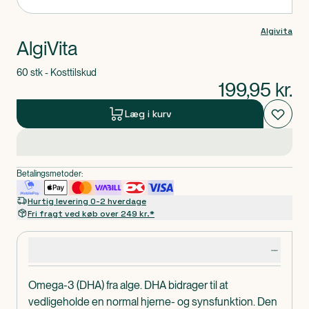
Algivita
AlgiVita
60 stk - Kosttilskud
199,95
kr.
Læg i kurv
Betalingsmetoder:
Hurtig levering 0-2 hverdage
Fri fragt ved køb over 249 kr.*
Produktdetaljer
Omega-3 (DHA) fra alge. DHA bidrager til at
vedligeholde en normal hjerne- og synsfunktion. Den