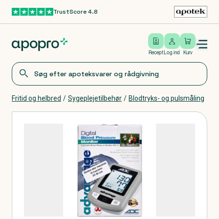
TrustScore 4.8
Gå til hovedindhold
Open/close menu
Log ind
Recept
Log ind
Kurv
Fritid og helbred
/
Sygeplejetilbehør
/
Blodtryks- og pulsmåling