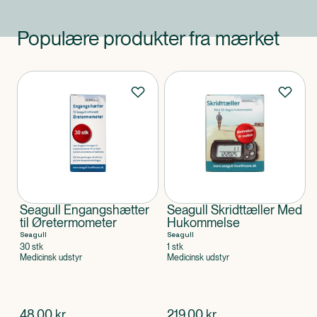
Populære produkter fra mærket
Produkter
Seagull Engangshætter
Seagull Skridttæller Med
til Øretermometer
Hukommelse
Seagull
Seagull
30 stk
1 stk
Medicinsk udstyr
Medicinsk udstyr
$
nuværende pris
$
nuværende pris
48,00
kr.
219,00
kr.