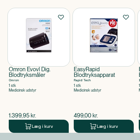
For at opnå den størst mulige nøjagtighed fra dit
blodtryksapparat anbefales det, at instrumentet
Produkter
anvendes inden for et temperaturområde mellem 0-
40 ° C, med en 15-90% relativ luftfugtighed.
Omron Evovl Dig.
EasyRapid
Blodtryksmåler
Blodtryksapparat
Omron
Rapid Tech
1 stk
1 stk
Medicinsk udstyr
Medicinsk udstyr
$
nuværende pris
$
nuværende pris
1.399,95
kr.
499,00
kr.
Læg i kurv
Læg i kurv
Produkt 1 af 0