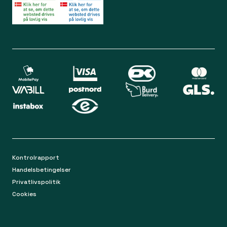
Bliv medlem
Spørgsmål og svar
Din sikkerhed
Levering
Chat
Mandag-torsdag 9.00 - 16.00
Returnering
Fredag 9.00 - 15.00
Kontakt os på mail
apoteket@apopro.dk
På hverdage besvarer vi inden for 24 timer
Kontrolrapport
Handelsbetingelser
Privatlivspolitik
Cookies