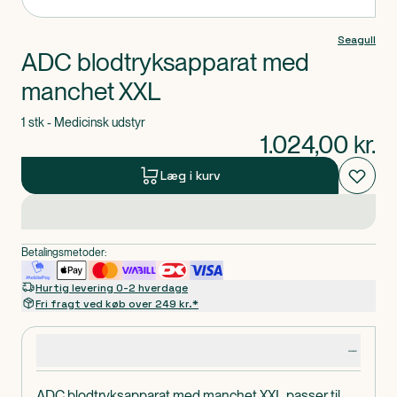
Seagull
ADC blodtryksapparat med
manchet XXL
1 stk - Medicinsk udstyr
1.024,00
kr.
Læg i kurv
Betalingsmetoder:
Hurtig levering 0-2 hverdage
Fri fragt ved køb over 249 kr.*
Produktdetaljer
ADC blodtryksapparat med manchet XXL passer til