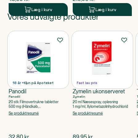
Læg i kurv
Læg i kurv
Vores udvalgte produkter
Produkt 1 af 0
Produkter
18 år +
Kun på Apoteket
Fast lav pris
Panodil
Zymelin ukonserveret
Panodil
Zymelin
20 stk Filmovertrukne tabletter
20 ml Næsespray, opløsning
500 mg (Håndkøb,
1 mg/ml, Xylometazolinhydrochlorid
apoteksforbeholdt), Paracetamol
Se produktresumé
Se produktresumé
$
nuværende pris
$
nuværende pris
32,80
kr.
89,95
kr.