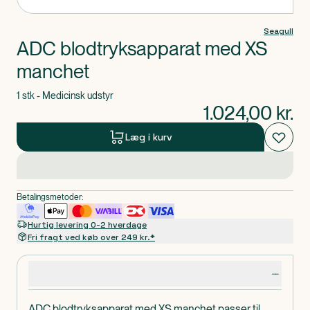
Seagull
ADC blodtryksapparat med XS
manchet
1 stk - Medicinsk udstyr
1.024,00
kr.
Læg i kurv
Betalingsmetoder:
Hurtig levering 0-2 hverdage
Fri fragt ved køb over 249 kr.*
Produktdetaljer
ADC blodtryksapparat med XS manchet passer til