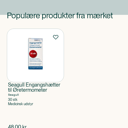
Populære produkter fra mærket
Produkter
Seagull Engangshætter
til Øretermometer
Seagull
30 stk
Medicinsk udstyr
$
nuværende pris
48,00
kr.