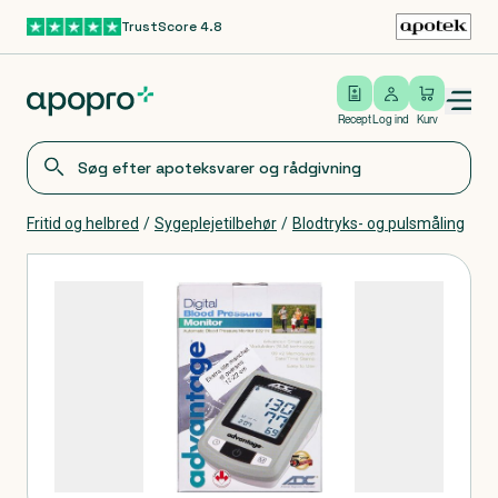
TrustScore 4.8
Gå til hovedindhold
Open/close menu
Log ind
Recept
Log ind
Kurv
Fritid og helbred
/
Sygeplejetilbehør
/
Blodtryks- og pulsmåling