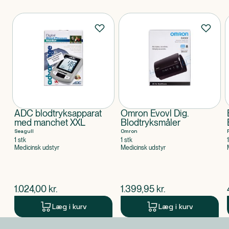
For at opnå den størst mulige nøjagtighed fra dit
blodtryksapparat anbefales det, at instrumentet
Produkter
anvendes inden for et temperaturområde på 40 ° C,
med en 15-90% relativ luftfugtighed.
ADC blodtryksapparat
Omron Evovl Dig.
med manchet XXL
Blodtryksmåler
Seagull
Omron
1 stk
1 stk
Medicinsk udstyr
Medicinsk udstyr
$
nuværende pris
$
nuværende pris
1.024,00
kr.
1.399,95
kr.
Læg i kurv
Læg i kurv
Produkt 1 af 0