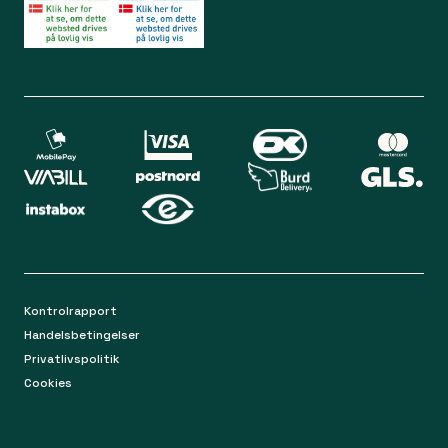
Bliv medlem
Spørgsmål og svar
Din sikkerhed
Levering
Chat
Mandag-torsdag 9.00 - 16.00
Returnering
Fredag 9.00 - 15.00
Kontakt os på mail
apoteket@apopro.dk
På hverdage besvarer vi inden for 24 timer
Kontrolrapport
Handelsbetingelser
Privatlivspolitik
Cookies