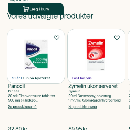
Læg i kurv
Vores udvalgte produkter
Produkt 1 af 0
Produkter
18 år +
Kun på Apoteket
Fast lav pris
Panodil
Zymelin ukonserveret
Panodil
Zymelin
20 stk Filmovertrukne tabletter
20 ml Næsespray, opløsning
500 mg (Håndkøb,
1 mg/ml, Xylometazolinhydrochlorid
apoteksforbeholdt), Paracetamol
Se produktresumé
Se produktresumé
$
nuværende pris
$
nuværende pris
32,80
kr.
89,95
kr.