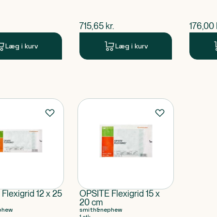
ende pris
$
nuværende pris
$
nuvær
715,65
kr.
176,00
Læg i kurv
Læg i kurv
Flexigrid 12 x 25
OPSITE Flexigrid 15 x
20 cm
phew
smith&nephew