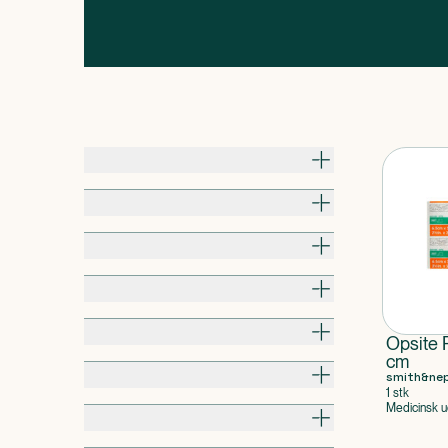
Pris
Til hvem
Alder / Vægt
Pakningsstørrelse
Kropsdel
Opsite 
cm
Produkttype
smith&ne
1 stk
Medicinsk u
Egenskaber