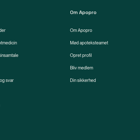
Om Apopro
der
Om Apopro
ptmedicin
Mød apoteksteamet
insamtale
Opret profil
Bliv medlem
og svar
Din sikkerhed
g