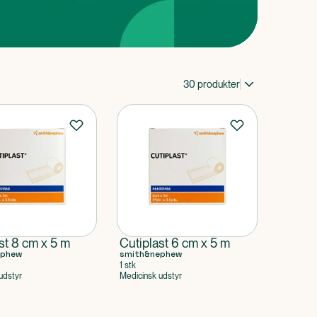
30
produkter
st 8 cm x 5 m
Cutiplast 6 cm x 5 m
ephew
smith&nephew
1 stk
udstyr
Medicinsk udstyr