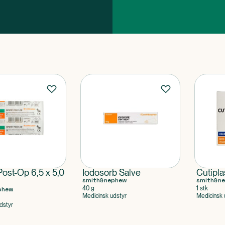
Post-Op 6,5 x 5,0
Iodosorb Salve
Cutipla
smith&nephew
smith&n
40 g
1 stk
phew
Medicinsk udstyr
Medicinsk 
dstyr