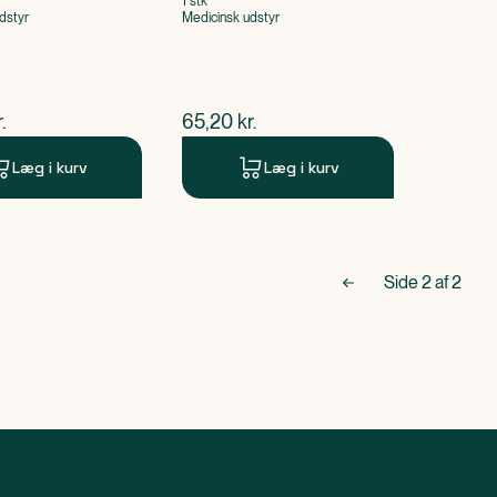
1 stk
dstyr
Medicinsk udstyr
ende pris
$
nuværende pris
.
65,20
kr.
Læg i kurv
Læg i kurv
Side
2
af
2