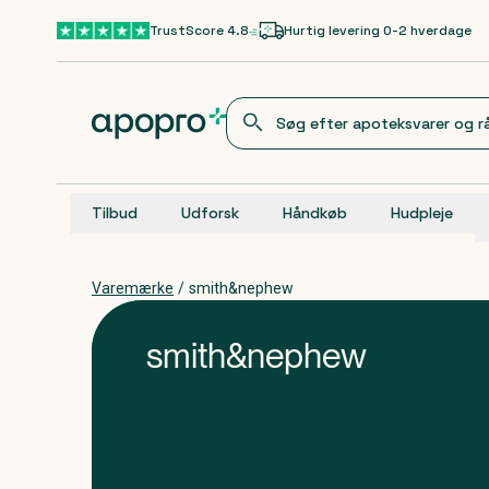
Gå til hovedindhold
TrustScore 4.8
Hurtig levering 0-2 hverdage
Tilbud
Udforsk
Håndkøb
Hudpleje
Varemærke
/
smith&nephew
smith&nephew