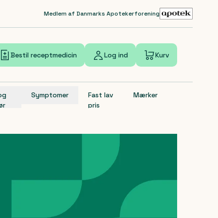
Medlem af Danmarks Apotekerforening
Bestil receptmedicin
Log ind
Kurv
 og
Symptomer
Fast lav
Mærker
ør
pris