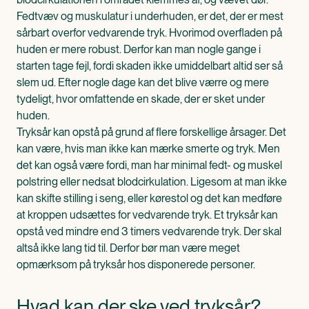
Fedtvæv og muskulatur i underhuden, er det, der er mest
sårbart overfor vedvarende tryk. Hvorimod overfladen på
huden er mere robust. Derfor kan man nogle gange i
starten tage fejl, fordi skaden ikke umiddelbart altid ser så
slem ud. Efter nogle dage kan det blive værre og mere
tydeligt, hvor omfattende en skade, der er sket under
huden.
Tryksår kan opstå på grund af flere forskellige årsager. Det
kan være, hvis man ikke kan mærke smerte og tryk. Men
det kan også være fordi, man har minimal fedt- og muskel
polstring eller nedsat blodcirkulation. Ligesom at man ikke
kan skifte stilling i seng, eller kørestol og det kan medføre
at kroppen udsættes for vedvarende tryk. Et tryksår kan
opstå ved mindre end 3 timers vedvarende tryk. Der skal
altså ikke lang tid til. Derfor bør man være meget
opmærksom på tryksår hos disponerede personer.
Hvad kan der ske ved tryksår?