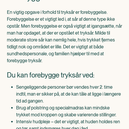
En vigtig opgave i forhold til tryksår er forebyggelse.
Forebyggelse er et vigtigt led i, at sår af denne type ikke
opstår. Men forebyggelse er også vigtigt at igangsætte, når
man har opdaget, at der er opstået et tryksår. Milde til
moderate store sår kan nemlig hele, hvis trykket fjernes
tidligt nok og området er lille. Det er vigtigt at både
sundhedspersonale, og familien hjælper til med at
forebygge tryksår.
Du kan forebygge tryksår ved:
Sengeliggende personer bør vendes hver 2. time
indtil, man er sikker på, at de kan tåle at ligge i længere
tid ad gangen.
Brug af polstring og specialmadras kan mindske
trykket mod kroppen og skabe varierende stillinger.
Intensiv hudpleje – det er vigtigt, at huden holdes ren
og tør, samt indsmøres hver dag i fed