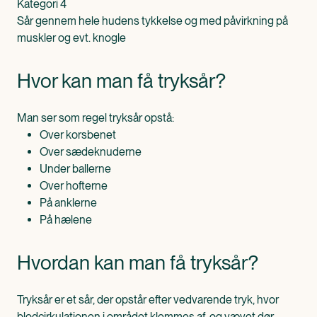
Kategori 4
Sår gennem hele hudens tykkelse og med påvirkning på
muskler og evt. knogle
Hvor kan man få tryksår?
Man ser som regel tryksår opstå:
Over korsbenet
Over sædeknuderne
Under ballerne
Over hofterne
På anklerne
På hælene
Hvordan kan man få tryksår?
Tryksår er et sår, der opstår efter vedvarende tryk, hvor
blodcirkulationen i området klemmes af, og vævet dør.