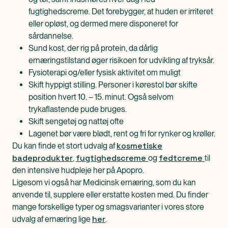
fugtighedscreme. Det forebygger, at huden er irriteret
eller opløst, og dermed mere disponeret for
sårdannelse.
Sund kost, der rig på protein, da dårlig
ernæringstilstand øger risikoen for udvikling af tryksår.
Fysioterapi og/eller fysisk aktivitet om muligt
Skift hyppigt stilling. Personer i kørestol bør skifte
position hvert 10. – 15. minut. Også selvom
trykaflastende pude bruges.
Skift sengetøj og nattøj ofte
Lagenet bør være blødt, rent og fri for rynker og krøller.
kosmetiske
Du kan finde et stort udvalg af
badeprodukter
fugtighedscreme
fedtcreme
,
og
til
den intensive hudpleje her på Apopro.
Ligesom vi også har Medicinsk ernæring, som du kan
anvende til, supplere eller erstatte kosten med. Du finder
mange forskellige typer og smagsvarianter i vores store
her
udvalg af ernæring lige
.