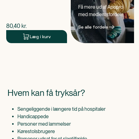
Få mere ud af Apopro
med medlemsfordele
$
nuværende pris
80,40
kr.
Se alle fordele
Læg i kurv
Hvem kan få tryksår?
Sengeliggende i længere tid på hospitaler
Handicappede
Personer med lammelser
Kørestolsbrugere
Personer udsat for et slagtilfælde.