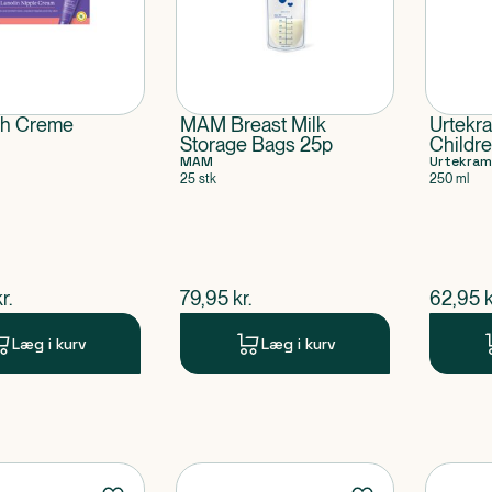
oh Creme
MAM Breast Milk
Urtekr
Storage Bags 25p
Childre
MAM
Conditi
Urtekram
25 stk
250 ml
ende pris
$
nuværende pris
$
nuvær
r.
79,95
kr.
62,95
k
Læg i kurv
Læg i kurv