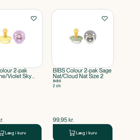
olour 2-pak
BIBS Colour 2-pak Sage
ne/Violet Sky
Nat/Cloud Nat Size 2
BIBS
2 stk
ende pris
$
nuværende pris
r.
99,95
kr.
Læg i kurv
Læg i kurv