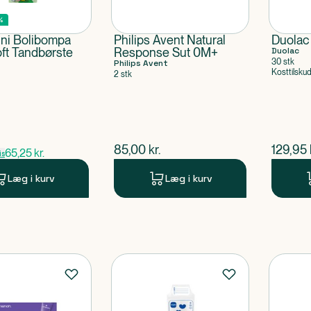
%
ni Bolibompa
Philips Avent Natural
Duolac
oft Tandbørste
Response Sut 0M+
Duolac
30 stk
Philips Avent
Kosttilsku
2 stk
ris
$
nuværende pris
$
nuvær
85,00
kr.
129,95
65,25
kr.
is
Læg i kurv
Læg i kurv