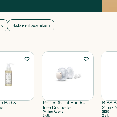
ing
Hudpleje til baby & børn
in Bad &
Philips Avent Hands-
BIBS B
ie
free Dobbelte
2-pak 
opsamlingskopper
Philips Avent
Medium
BIBS
2 stk
2 stk