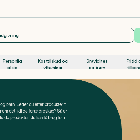
Personlig
Kosttilskud og
Graviditet
Fritid
pleje
vitaminer
og børn
tilbeh
 og barn. Leder du efter produkter til
gennem det tidlige forældreskab? Så er
lle de produkter, du kan få brug for i
ed folsyre, allerede når du begynder at