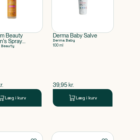
am Beauty
Derma Baby Salve
n's Spray
Derma Baby
100 ml
oner Leave In
 Beauty
ende pris
$
nuværende pris
r.
39,95
kr.
Læg i kurv
Læg i kurv