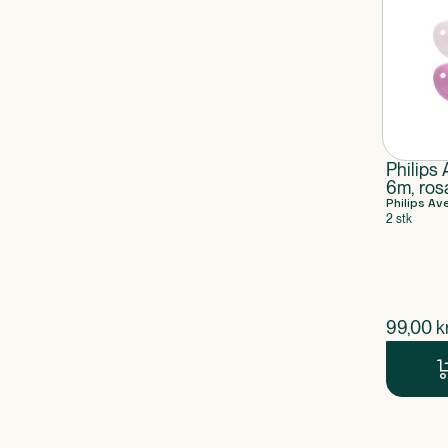
Philips 
6m, ros
Philips Av
2 stk
$
nuvær
99,00
kr