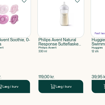
Fast lav
Avent Soothie, 0-
Philips Avent Natural
Huggies
a
Response Sutteflaske
Swimme
ent
6M+
Philips Avent
kg
Huggies
330 ml
12 stk
ende pris
$
nuværende pris
$
nuvær
.
119,00
kr.
39,95
k
Læg i kurv
Læg i kurv