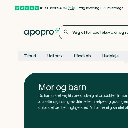
Gå til hovedindhold
TrustScore 4.8
Hurtig levering 0-2 hverdage
Tilbud
Udforsk
Håndkøb
Hudpleje
Mor og barn
Du har fundet vej til vores udvalg af produkter til mor
at støtte dig i din graviditet eller hjælpe dig godt i
du landet det helt rigtige sted. Vi har nemlig samlet a
denne spændende fase af livet.
, at det er en god idé at tage kosttilskud m
Vidste du
planlægge en graviditet?