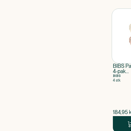
BIBS Pa
4-pak
Ivory/B
BIBS
4 stk
Lilac Si
$
nuvær
184,95
k