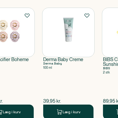
cifier Boheme
Derma Baby Creme
BIBS C
Derma Baby
Sunshi
100 ml
lush/Blossom/Dusky
Size 2
BIBS
2 stk
ze 2
ende pris
$
nuværende pris
$
nuvær
r.
39,95
kr.
89,95
k
Læg i kurv
Læg i kurv