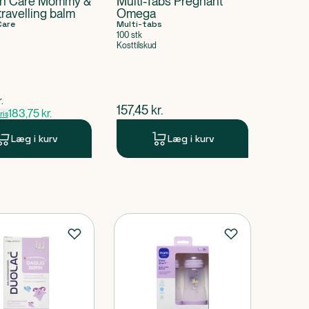
h Care Mommy &
Multi-Tabs Pregnant
travelling balm
Omega
Care
Multi-tabs
100 stk
Kosttilskud
pris
r.
$
nuværende pris
157,45
kr.
183,75
kr.
is
Læg i kurv
Læg i kurv