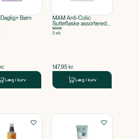
 Daglig+ Børn
MAM Anti-Colic
Sutteflaske assorterede
farver
MAM
d
2 stk
ende pris
$
nuværende pris
kr.
147,95
kr.
Læg i kurv
Læg i kurv