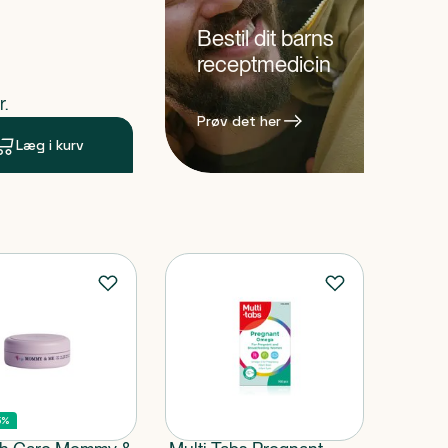
Bestil dit barns
receptmedicin
ende pris
r.
Prøv det her
Læg i kurv
5%