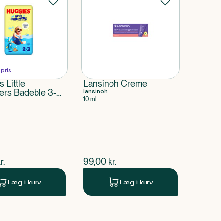
 pris
 Little
Lansinoh Creme
rs Badeble 3-8
lansinoh
10 ml
ende pris
$
nuværende pris
r.
99,00
kr.
Læg i kurv
Læg i kurv