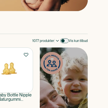
1077
produkter
Vis kun tilbud
aby Bottle Nipple
Naturgummi
 Flow