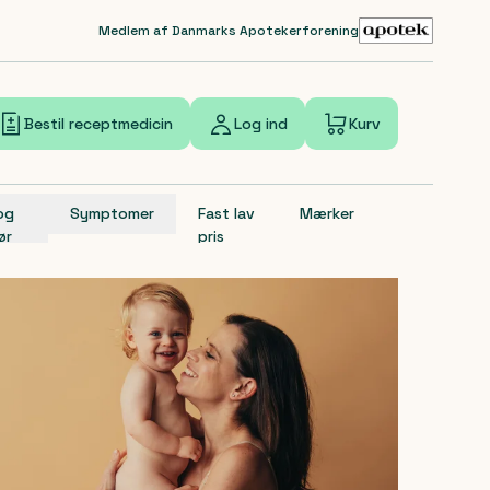
Medlem af Danmarks Apotekerforening
Bestil receptmedicin
Log ind
Kurv
 og
Symptomer
Fast lav
Mærker
ør
pris