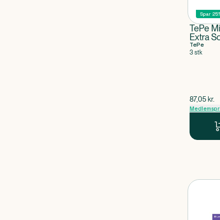
Spar 25
TePe Mi
Extra S
TePe
3 stk
$
gammel p
87,05
kr.
Medlemspr