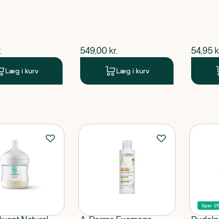
ende pris
$
nuværende pris
$
nuvær
.
549,00
kr.
54,95
k
Læg i kurv
Læg i kurv
Spar 2