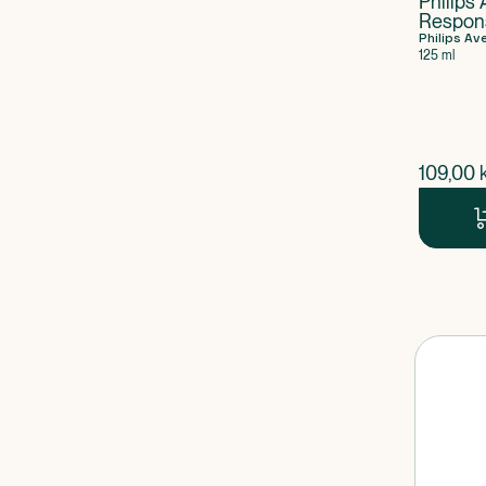
Philips 
Respons
med Air
Philips Av
125 ml
$
nuvær
109,00
k