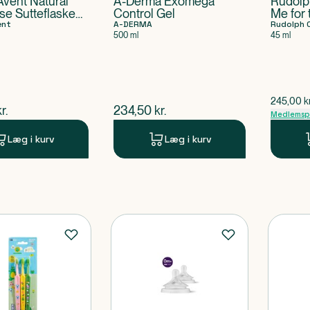
Avent Natural
A-Derma Exomega
Rudolp
e Sutteflaske
Control Gel
Me for 
Free-ventil 0M+
ent
A-DERMA
Rudolph 
500 ml
45 ml
$
gammel 
245,00
k
ende pris
$
nuværende pris
r.
234,50
kr.
Medlemspr
Læg i kurv
Læg i kurv