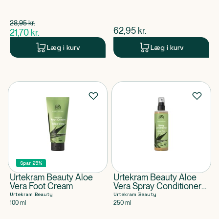
Spar 7,25 kr.
28,95
kr.
$
gammel pris
$
nuværende pris
62,95
kr.
21,70
kr.
$
nuværende pris
Læg i kurv
Læg i kurv
Spar 25%
Urtekram Beauty Aloe
Urtekram Beauty Aloe
Vera Foot Cream
Vera Spray Conditioner
Leave In
Urtekram Beauty
Urtekram Beauty
100 ml
250 ml