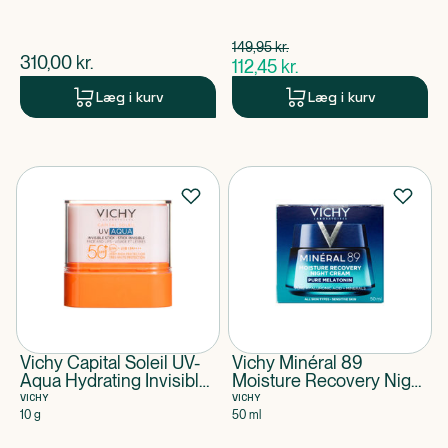
Spar 37,50 kr.
149,95
kr.
$
gammel pris
$
nuværende pris
310,00
kr.
112,45
kr.
$
nuværende pris
Læg i kurv
Læg i kurv
Vichy Capital Soleil UV-
Vichy Minéral 89
Aqua Hydrating Invisible
Moisture Recovery Night
Stick SPF 50+
Cream
VICHY
VICHY
10 g
50 ml