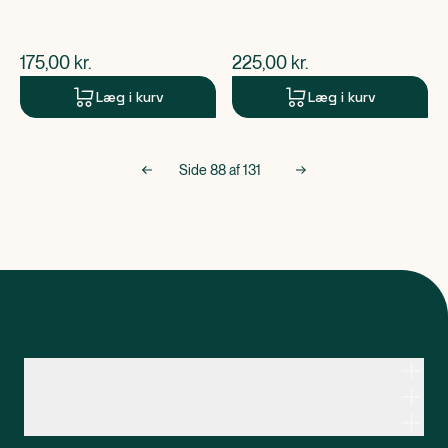
$
nuværende pris
$
nuværende pris
175,00
kr.
225,00
kr.
Læg i kurv
Læg i kurv
Side
88
af
131
Kontakt apoteksteamet
Genveje
Om Apopro
Apopro Online Apotek