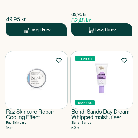
Spar 17,50 kr.
69,95
kr.
$
gammel pris
$
nuværende pris
49,95
kr.
52,45
kr.
$
nuværende pris
Læg i kurv
Læg i kurv
Restsalg
Spar 35%
Raz Skincare Repair
Bondi Sands Day Dream
Cooling Effect
Whipped moisturiser
Raz Skincare
Bondi Sands
15 ml
50 ml