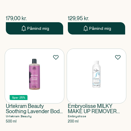
$
nuværende pris
$
nuværende pris
179,00
kr.
129,95
kr.
Påmind mig
Påmind mig
Spar 25%
Urtekram Beauty
Embryolisse MILKY
Soothing Lavender Body
MAKE UP REMOVER
Wash
EMULSION
Urtekram Beauty
Embryolisse
500 ml
200 ml