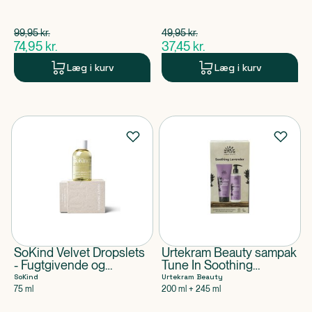
Spar 25,00 kr.
Spar 12,50 kr.
99,95
kr.
49,95
kr.
$
gammel pris
$
gammel pris
74,95
kr.
37,45
kr.
$
nuværende pris
$
nuværende pris
Læg i kurv
Læg i kurv
SoKind Velvet Dropslets
Urtekram Beauty sampak
- Fugtgivende og
Tune In Soothing
plejende badeolie til
Lavender Body Lotion &
SoKind
Urtekram Beauty
baby
Body Wash
75 ml
200 ml + 245 ml