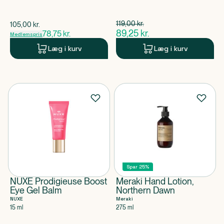
Spar 29,75 kr.
119,00
kr.
$
gammel pris
105,00
kr.
$
gammel pris
89,25
kr.
78,75
kr.
Medlemspris
$
nuværende pris
Læg i kurv
Læg i kurv
Spar 25%
NUXE Prodigieuse Boost
Meraki Hand Lotion,
Eye Gel Balm
Northern Dawn
NUXE
Meraki
15 ml
275 ml