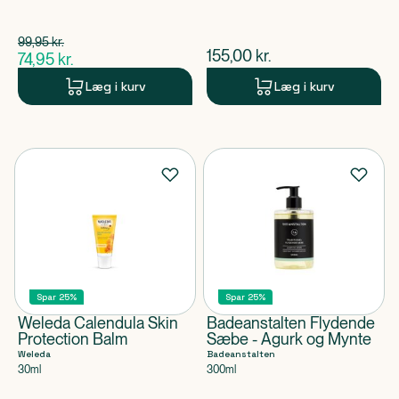
Spar 25,00 kr.
99,95
kr.
$
gammel pris
$
nuværende pris
155,00
kr.
74,95
kr.
$
nuværende pris
Læg i kurv
Læg i kurv
Spar 25%
Spar 25%
Weleda Calendula Skin
Badeanstalten Flydende
Protection Balm
Sæbe - Agurk og Mynte
Weleda
Badeanstalten
30ml
300ml