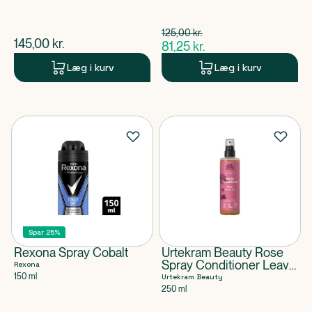
Spar 43,75 kr.
125,00
kr.
$
gammel pris
$
nuværende pris
145,00
kr.
81,25
kr.
$
nuværende pris
Læg i kurv
Læg i kurv
Spar 25%
Rexona Spray Cobalt
Urtekram Beauty Rose
Spray Conditioner Leave
Rexona
In Organic
150 ml
Urtekram Beauty
250 ml