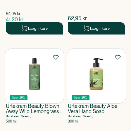
Spar 13,75 kr.
54,95
kr.
$
gammel pris
$
nuværende pris
62,95
kr.
41,20
kr.
$
nuværende pris
Læg i kurv
Læg i kurv
Spar 25%
Spar 25%
Urtekram Beauty Blown
Urtekram Beauty Aloe
Away Wild Lemongrass
Vera Hand Soap
Body Wash
Urtekram Beauty
Urtekram Beauty
500 ml
300 ml