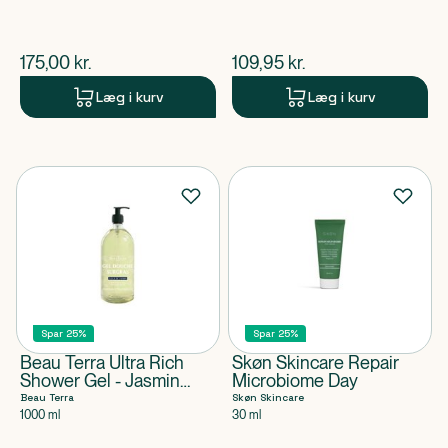
$
nuværende pris
$
nuværende pris
175,00
kr.
109,95
kr.
Læg i kurv
Læg i kurv
Spar 25%
Spar 25%
Beau Terra Ultra Rich
Skøn Skincare Repair
Shower Gel - Jasmin
Microbiome Day
Flower
Beau Terra
Skøn Skincare
1000 ml
30 ml