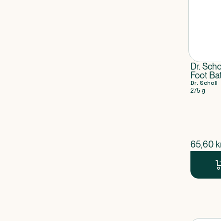
Dr. Scho
Foot Ba
Dr. Scholl
275 g
$
nuvær
65,60
k