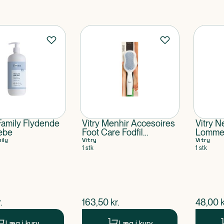
amily Flydende
Vitry Menhir Accesoires
Vitry Ne
æbe
Foot Care Fodfil
Lommem
ily
assorteret farver
Vitry
Vitry
1 stk
1 stk
ende pris
$
nuværende pris
$
nuvær
.
163,50
kr.
48,00
k
Læg i kurv
Læg i kurv