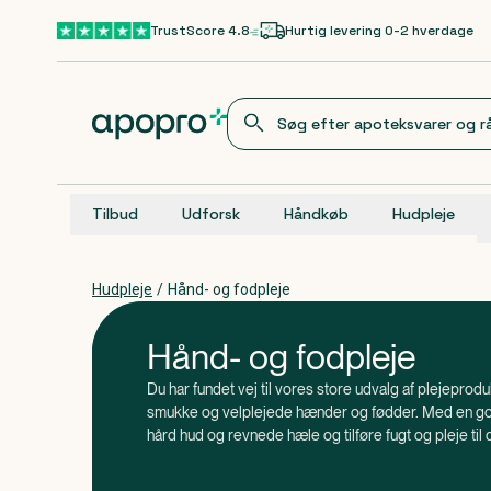
Gå til hovedindhold
TrustScore 4.8
Hurtig levering 0-2 hverdage
Tilbud
Udforsk
Håndkøb
Hudpleje
Hudpleje
/
Hånd- og fodpleje
Hånd- og fodpleje
Du har fundet vej til vores store udvalg af plejeprod
smukke og velplejede hænder og fødder. Med en god
hård hud og revnede hæle og tilføre fugt og pleje til d
frem.
, at du bør yde lidt ekstra omsorg for dine
Vidste du