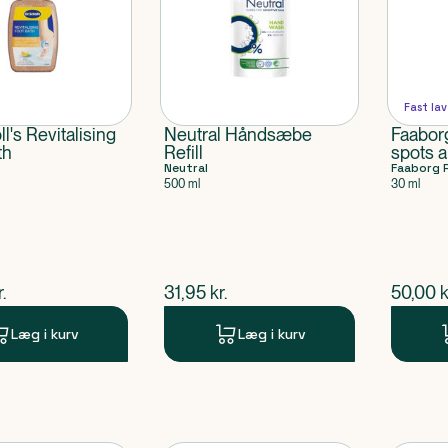
Fast lav
ll's Revitalising
Neutral Håndsæbe
Faaborg
th
Refill
spots a
Neutral
Faaborg 
500 ml
30 ml
ende pris
$
nuværende pris
$
nuvær
r.
31,95
kr.
50,00
k
Læg i kurv
Læg i kurv