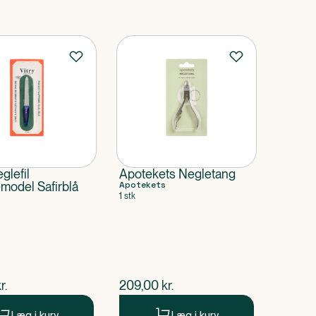
glefil
Apotekets Negletang
odel Safirblå
Apotekets
1 stk
ende pris
$
nuværende pris
r.
209,00
kr.
Læg i kurv
Læg i kurv