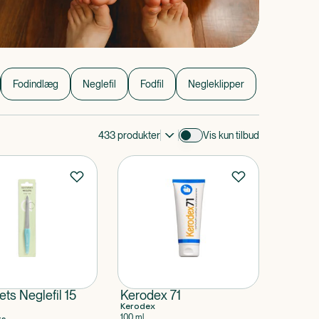
Fodindlæg
Neglefil
Fodfil
Negleklipper
433
produkter
Vis kun tilbud
ts Neglefil 15
Kerodex 71
Kerodex
100 ml