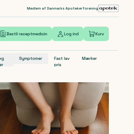
Medlem af Danmarks Apotekerforening
Bestil receptmedicin
Log ind
Kurv
 og
Symptomer
Fast lav
Mærker
ør
pris