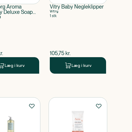
rg Aroma
Vitry Baby Negleklipper
y Deluxe Soap
Vitry
1 stk
g
ende pris
$
nuværende pris
r.
105,75
kr.
Læg i kurv
Læg i kurv