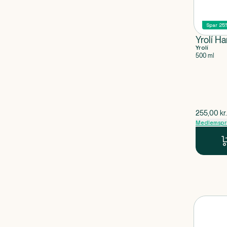
Spar 25
Yrolí H
Yrolí
500 ml
$
gammel p
255,00
kr.
Medlemspr