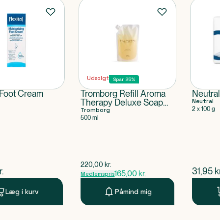
Udsolgt
Spar 25%
l Foot Cream
Tromborg Refill Aroma
Neutra
Therapy Deluxe Soap
Neutral
2 x 100 g
20th Anniversary
Tromborg
500 ml
$
gammel pris
220,00
kr.
ende pris
$
nuvær
r.
31,95
k
165,00
kr.
Medlemspris
Læg i kurv
Påmind mig