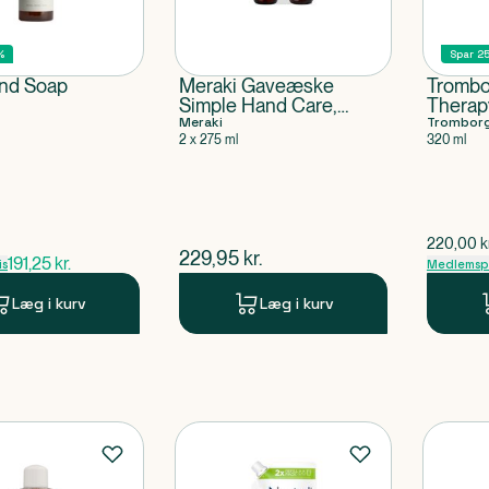
%
Spar 2
and Soap
Meraki Gaveæske
Trombo
Simple Hand Care,
Therap
Northern Dawn
Meraki
Ginger
Trombor
2 x 275 ml
320 ml
Annive
ris
$
gammel 
220,00
k
$
nuværende pris
229,95
kr.
191,25
kr.
is
Medlemspr
Læg i kurv
Læg i kurv