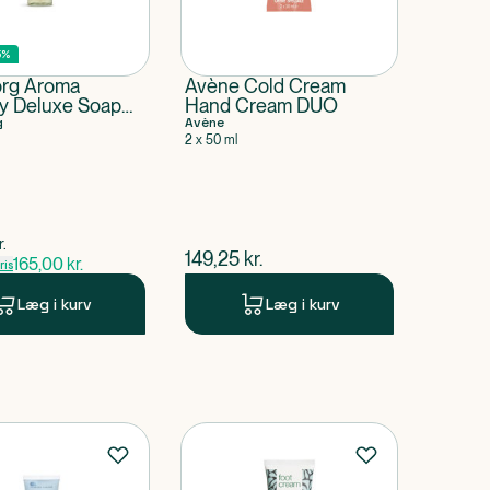
5%
rg Aroma
Avène Cold Cream
y Deluxe Soap
Hand Cream DUO
 20th
g
Avène
2 x 50 ml
rsary
pris
r.
$
nuværende pris
149,25
kr.
165,00
kr.
is
Læg i kurv
Læg i kurv