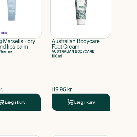
 pris
 Marselis - dry
Australian Bodycare
nd lips balm
Foot Cream
Pharma
AUSTRALIAN BODYCARE
100 ml
ende pris
$
nuværende pris
r.
119,95
kr.
Læg i kurv
Læg i kurv