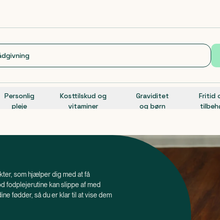
Personlig
Kosttilskud og
Graviditet
Fritid
pleje
vitaminer
og børn
tilbeh
ukter, som hjælper dig med at få
 fodplejerutine kan slippe af med
ine fødder, så du er klar til at vise dem
 hænder og fødder, da de er nogle af de