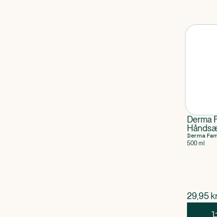
Derma F
Hånds
Derma Fam
500 ml
$
nuvær
29,95
kr