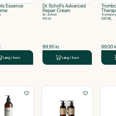
ets Essence
Dr. Scholl's Advanced
Trombo
eme
Repair Cream
Therap
s
Dr. Scholl
Ginger
Trombor
150 ml
200 ML
ende pris
$
nuværende pris
$
nuvær
.
99,95
kr.
99,00
k
Læg i kurv
Læg i kurv