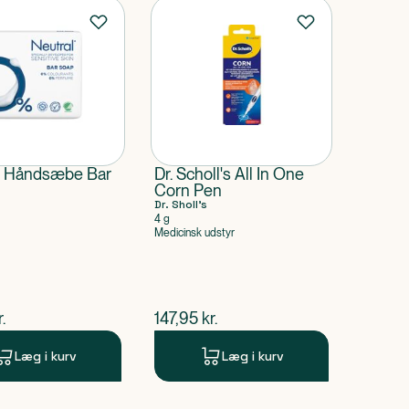
l Håndsæbe Bar
Dr. Scholl's All In One
Corn Pen
Dr. Sholl's
4 g
Medicinsk udstyr
ende pris
$
nuværende pris
r.
147,95
kr.
Læg i kurv
Læg i kurv