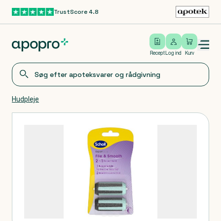
TrustScore 4.8
Gå til hovedindhold
Open/close menu
Log ind
Recept
Log ind
Kurv
Hudpleje