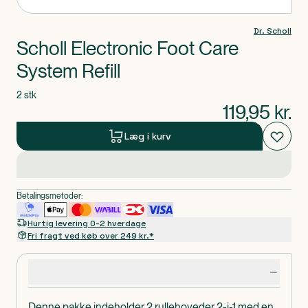
Dr. Scholl
Scholl Electronic Foot Care
System Refill
2 stk
119,95
kr.
Læg i kurv
Betalingsmetoder:
Hurtig levering 0-2 hverdage
Fri fragt ved køb over 249 kr.*
Produktdetaljer
Denne pakke indeholder 2 rullehoveder 2-i-1 med en