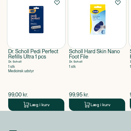
Dr. Scholl Pedi Perfect
Scholl Hard Skin Nano
Refills Ultra 1 pcs
Foot File
Dr. Scholl
Dr. Scholl
1 stk
1 stk
Medicinsk udstyr
$
nuværende pris
$
nuværende pris
99,00
kr.
99,95
kr.
Læg i kurv
Læg i kurv
Produkt 1 af 0