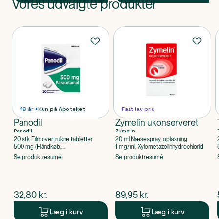
Vores udvalgte produkter
Produkt 1 af 0
Produkter
18 år +
Kun på Apoteket
Fast lav pris
Panodil
Zymelin ukonserveret
Panodil
Zymelin
20 stk Filmovertrukne tabletter
20 ml Næsespray, opløsning
500 mg (Håndkøb,
1 mg/ml, Xylometazolinhydrochlorid
apoteksforbeholdt), Paracetamol
Se produktresumé
Se produktresumé
$
nuværende pris
$
nuværende pris
32,80
kr.
89,95
kr.
Læg i kurv
Læg i kurv