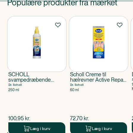
Populære produkter fra mærket
Produkter
SCHOLL
Scholl Creme til
svampedræbende
hælrevner Active Repair
skospray
K+
Dr. Scholl
Dr. Scholl
250 ml
60 ml
$
nuværende pris
$
nuværende pris
100,95
kr.
72,70
kr.
Læg i kurv
Læg i kurv