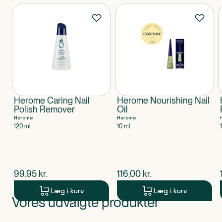
Produkter
Herome Caring Nail
Herome Nourishing Nail
Polish Remover
Oil
Herome
Herome
120 ml
10 ml
$
nuværende pris
$
nuværende pris
99,95
kr.
116,00
kr.
Læg i kurv
Læg i kurv
Vores udvalgte produkter
Produkt 1 af 0