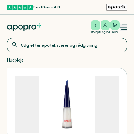
TrustScore 4.8
Gå til hovedindhold
Open/close menu
Log ind
Recept
Log ind
Kurv
Hudpleje