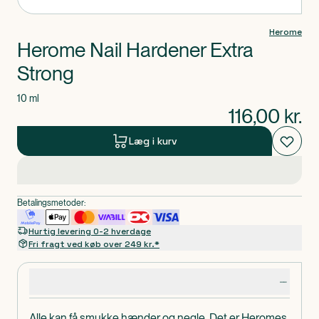
Herome
Herome Nail Hardener Extra
Strong
10 ml
116,00
kr.
Læg i kurv
Betalingsmetoder:
Hurtig levering 0-2 hverdage
Fri fragt ved køb over 249 kr.*
Produktdetaljer
Alle kan få smukke hænder og negle. Det er Heromes