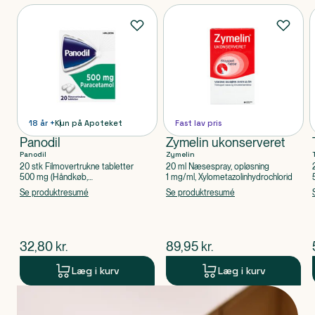
Produkter
18 år +
Kun på Apoteket
Fast lav pris
Panodil
Zymelin ukonserveret
Panodil
Zymelin
20 stk Filmovertrukne tabletter
20 ml Næsespray, opløsning
500 mg (Håndkøb,
1 mg/ml, Xylometazolinhydrochlorid
apoteksforbeholdt), Paracetamol
Se produktresumé
Se produktresumé
$
nuværende pris
$
nuværende pris
32,80
kr.
89,95
kr.
Læg i kurv
Læg i kurv
Produkt 1 af 0